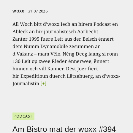
WOXX
31.07.2026
All Woch bitt d’woxx Iech an hirem Podcast en
Abléck an hir journalistesch Aarbecht.
Zanter 1995 fuere Leit aus der Belsch ënnert
dem Numm Dynamobile zesummen an
d'Vakanz – mam Vëlo. Néng Deeg laang si ronn
130 Leit op zwee Rieder ënnerwee, ënnert
hinnen och vill Kanner. Dëst Joer fiert
hir Expeditioun duerch Lëtzebuerg, an d'woxx-
Journalistin
[+]
PODCAST
Am Bistro mat der woxx #394