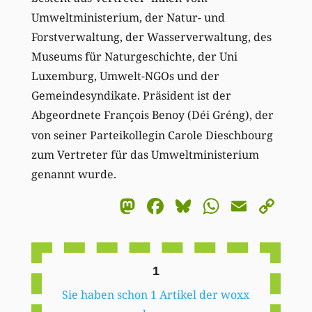
Umweltministerium, der Natur- und
Forstverwaltung, der Wasserverwaltung, des
Museums für Naturgeschichte, der Uni
Luxemburg, Umwelt-NGOs und der
Gemeindesyndikate. Präsident ist der
Abgeordnete Fran
ois Benoy (Déi Gréng), der
ç
von seiner Parteikollegin Carole Dieschbourg
zum Vertreter für das Umweltministerium
genannt wurde.
Mastodon
Facebook
Bluesky
WhatsA
Email
Co
Li
1
Sie haben schon 1 Artikel der woxx