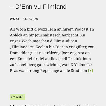
– D’Enn vu Filmland
WOXX
24.07.2026
All Woch bitt d’woxx Iech an hirem Podcast en
Abléck an hir journalistesch Aarbecht. An
enger Woch maachen d'Filmstudioen
„Filmland“ zu Keelen hir Dieren endgülteg zou.
Domadder geet no dräizéng Joer eng Ära op
een Enn, déi fir déi audiovisuell Produktioun
zu Lëtzebuerg ganz wichteg war. D'Yolène Le
Bras war fir eng Reportage an de Studioen
[+]
ËMWELT