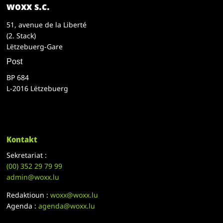
woxx s.c.
51, avenue de la Liberté
(2. Stack)
Lëtzebuerg-Gare
Post
BP 684
L-2016 Lëtzebuerg
Kontakt
Sekretariat :
(00)
352 29 79 99
admin@woxx.lu
Redaktioun :
woxx@woxx.lu
Agenda :
agenda@woxx.lu