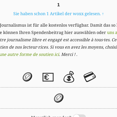
1
Sie haben schon 1 Artikel der woxx gelesen.
↑
Journalismus ist für alle kostenlos verfügbar. Damit das so
Sie können Ihren Spendenbeitrag hier auswählen oder
uns 
re journalisme libre et engagé est accessible à tous·tes. Cec
ien de nos lecteur·rices. Si vous en avez les moyens, chois
une autre forme de soutien ici
. Merci ! .
🪙
💶
💰
💳
🪙