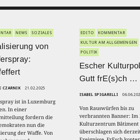
NTAR
NEWS
SOZIALES
EDITO
KOMMENTAR
KULTUR AM ALLGEMENGEN
lisierung von
POLITIK
ferspray:
Escher Kulturpoli
effert
Gutt frE(s)ch …
E CZARNIK
21.02.2025
ISABEL SPIGARELLI
06.06.20
rspray ist in Luxemburg
Von Rauswürfen bis zu
en. In einer
verbrannten Banner: Im 
mitteilung fordern die
Kulturzentrum Bâtiment
emokraten nun die
überschlagen sich derzeit
sierung der Waffe. Von
Ereignisse. FrEsch konte