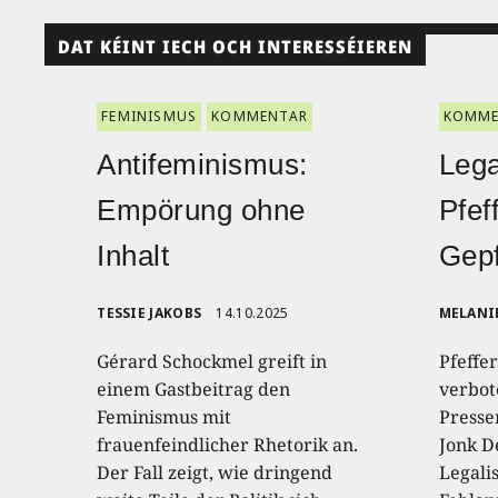
DAT KÉINT IECH OCH INTERESSÉIEREN
FEMINISMUS
KOMMENTAR
KOMME
Antifeminismus:
Lega
Empörung ohne
Pfef
Inhalt
Gepf
TESSIE JAKOBS
14.10.2025
MELANI
Gérard Schockmel greift in
Pfeffe
einem Gastbeitrag den
verbot
Feminismus mit
Presse
frauenfeindlicher Rhetorik an.
Jonk D
Der Fall zeigt, wie dringend
Legali