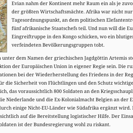
Evian nahm der Kontinent mehr Raum ein als je zuvo
der größten Wirtschaftsmächte. Afrika war nicht nur
Tagesordnungspunkt, an dem politischen Elefantent
fünf afrikanische Staatschefs teil. Und nun will die 
Eingreiftruppe in den Kongo schicken, wo ein blutig
verfeindeten Bevölkerungsgruppen tobt.
 unter dem Namen der griechischen Jagdgöttin Artemis ste
aktion der Europäischen Union in eigener Regie sein. Die r
ationen bei der Wiederherstellung des Friedens in der Reg
r die Sicherheit von Flüchtlingen und den Schutz wichtig
ch, das voraussichtlich 800 Soldaten an den Kriegsschaupla
die Niederlande und die Ex-Kolonialmacht Belgien an der 
durch einige Nicht-EU-Länder wie Südafrika ergänzt wird.
ichtlich auf die Bereitstellung logistischer Hilfe. Der Ein
ldaten ist der Bundesregierung wohl zu riskant.