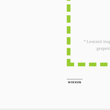
* Lesezeit insgesamt auf woxx.lu: 
gespei
WOXX696