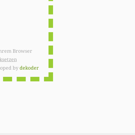
ksetzen
loped by
dekoder