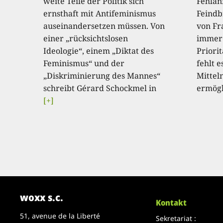
weite Teile der Politik sich
Fehla
ernsthaft mit Antifeminismus
Feindb
auseinandersetzen müssen. Von
von Fr
einer „rücksichtslosen
immer 
Ideologie“, einem „Diktat des
Priori
Feminismus“ und der
fehlt e
„Diskriminierung des Mannes“
Mitteln
schreibt Gérard Schockmel in
ermögl
[+]
woxx s.c.
Kontakt
51, avenue de la Liberté
Sekretariat :