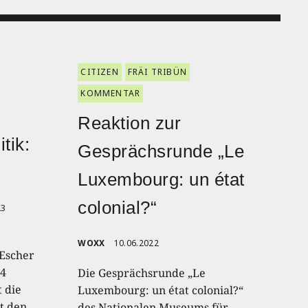
CITIZEN
FRÄI TRIBÜN
KOMMENTAR
Reaktion zur
tik:
Gesprächsrunde „Le
Luxembourg: un état
colonial?“
23
WOXX
10.06.2022
Escher
 4
Die Gesprächsrunde „Le
 die
Luxembourg: un état colonial?“
rt den
des Nationalen Museums für