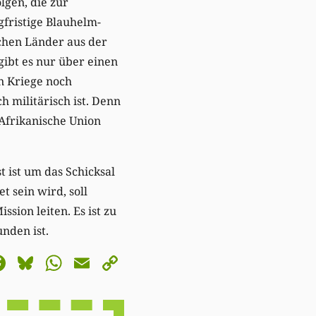
gen, die zur
gfristige Blauhelm-
schen Länder aus der
gibt es nur über einen
n Kriege noch
h militärisch ist. Denn
 Afrikanische Union
t ist um das Schicksal
 sein wird, soll
sion leiten. Es ist zu
nden ist.
astodon
Facebook
Bluesky
WhatsApp
Email
Copy
Link