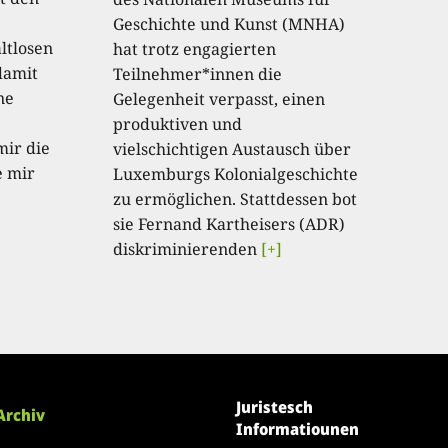
Geschichte und Kunst (MNHA)
ltlosen
hat trotz engagierten
damit
Teilnehmer*innen die
ne
Gelegenheit verpasst, einen
produktiven und
mir die
vielschichtigen Austausch über
e mir
Luxemburgs Kolonialgeschichte
zu ermöglichen. Stattdessen bot
sie Fernand Kartheisers (ADR)
diskriminierenden
[+]
Juristesch
Archiv
Informatiounen