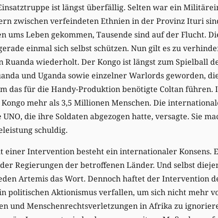
nsatztruppe ist längst überfällig. Selten war ein Militärei
rn zwischen verfeindeten Ethnien in der Provinz Ituri sin
 ums Leben gekommen, Tausende sind auf der Flucht. Die 
rade einmal sich selbst schützen. Nun gilt es zu verhinder
 Ruanda wiederholt. Der Kongo ist längst zum Spielball d
anda und Uganda sowie einzelner Warlords geworden, di
m das für die Handy-Produktion benötigte Coltan führen.
 Kongo mehr als 3,5 Millionen Menschen. Die internationa
 UNO, die ihre Soldaten abgezogen hatte, versagte. Sie mac
eleistung schuldig.
 einer Intervention besteht ein internationaler Konsens. 
er Regierungen der betroffenen Länder. Und selbst diejen
reden Artemis das Wort. Dennoch haftet der Intervention 
 in politischen Aktionismus verfallen, um sich nicht mehr v
en und Menschenrechtsverletzungen in Afrika zu ignorier