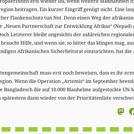
ropäerInnen erst wieder los, wenn weitere Maßnahmen fol
egion beitragen. Ein kurzer Eingriff genügt nicht. Eine lan
scher Flankenschutz tun Not. Denn einen Weg der afrikani
er „Neuen Partnerschaft zur Entwicklung Afrikas“ (Nepad) 
och Letzterer bleibt angesichts der zahlreichen regionale
raucht Hilfe, und wenn sie, so bitter das klingen mag, auc
tändigen Afrikanischen Sicherheitsrat einzurichten, hat die
atengemeinschaft muss erst noch beweisen, dass es ihr erns
egion. Wenn die Operation „Artemis“ im September beendet
e Bangladesch die auf 10.000 Blauhelme aufgestockte UN-Mis
a spätestens dann wieder von der Prioritätenliste verschwu
M