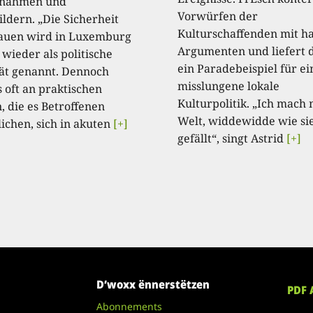
nnahmen und
Vorwürfen der
ildern. „Die Sicherheit
Kulturschaffenden mit ha
auen wird in Luxemburg
Argumenten und liefert 
wieder als politische
ein Paradebeispiel für ei
tät genannt. Dennoch
misslungene lokale
s oft an praktischen
Kulturpolitik. „Ich mach 
, die es Betroffenen
Welt, widdewidde wie si
ichen, sich in akuten
[+]
gefällt“, singt Astrid
[+]
D’woxx ënnerstëtzen
PDF 
Abonnements