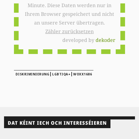
Minute. Diese Daten werden nur in
Ihrem Browser gespeichert und nicht
an unsere Server übertragen.
Zähler zurücksetzen
developed by
dekoder
|
|
DISKRIMINIERUNG
LGBTIQA+
WOXX1686
DAT KÉINT IECH OCH INTERESSÉIEREN