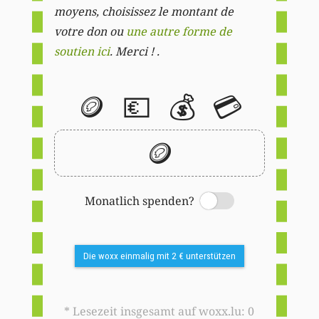
moyens, choisissez le montant de
votre don ou
une autre forme de
soutien ici
. Merci ! .
🪙
💶
💰
💳
🪙
Monatlich spenden?
Switch
Die woxx einmalig mit 2 € unterstützen
* Lesezeit insgesamt auf woxx.lu: 0