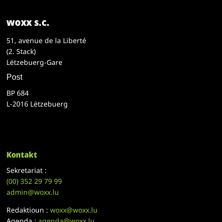
woxx s.c.
51, avenue de la Liberté
(2. Stack)
Lëtzebuerg-Gare
Post
BP 684
L-2016 Lëtzebuerg
Kontakt
Sekretariat :
(00)
352 29 79 99
admin@woxx.lu
Redaktioun :
woxx@woxx.lu
Agenda :
agenda@woxx.lu