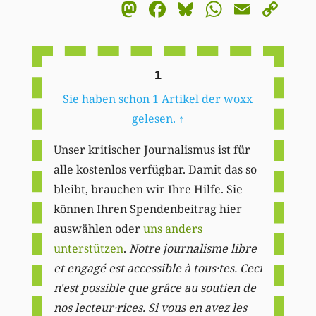
Mastodon
Facebook
Bluesky
WhatsA
Email
Co
Li
1
Sie haben schon 1 Artikel der woxx
gelesen.
↑
Unser kritischer Journalismus ist für
alle kostenlos verfügbar. Damit das so
bleibt, brauchen wir Ihre Hilfe. Sie
können Ihren Spendenbeitrag hier
auswählen oder
uns anders
unterstützen
.
Notre journalisme libre
et engagé est accessible à tous·tes. Ceci
n'est possible que grâce au soutien de
nos lecteur·rices. Si vous en avez les