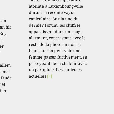
atteinte à Luxembourg-ville
durant la récente vague
caniculaire. Sur la une du
h an
dernier Forum, les chiffres
an hir
apparaissent dans un rouge
 Eng
alarmant, contrastant avec le
et
reste de la photo en noir et
er
blanc où l’on peut voir une
r
femme passer furtivement, se
protégeant de la chaleur avec
 allem
un parapluie. Les canicules
e mat
actuelles
[+]
 Etude
uet.
dien