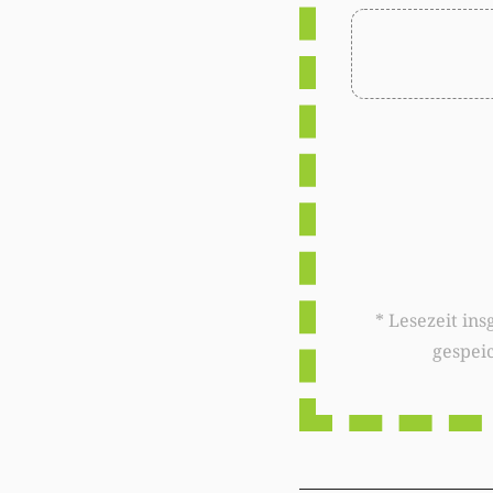
* Lesezeit insgesamt auf woxx.lu: 
gespei