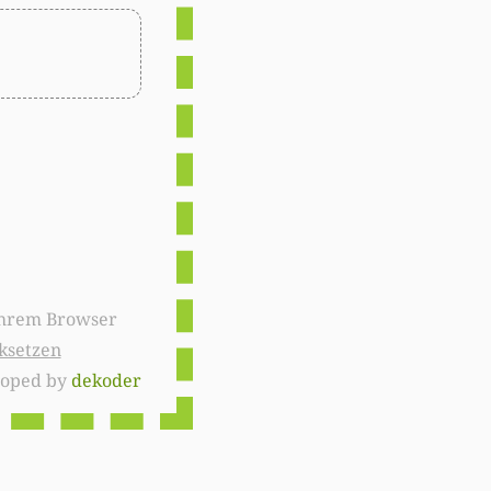
ksetzen
loped by
dekoder