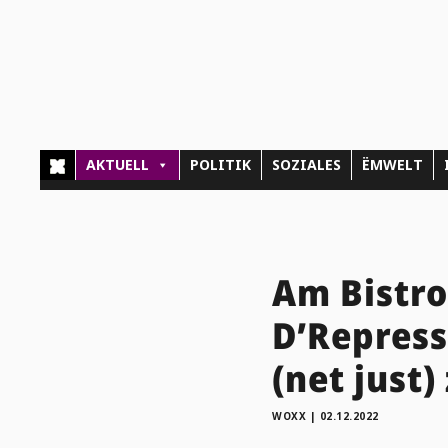
AKTUELL
POLITIK
SOZIALES
ËMWELT
Am Bistro
D’Repress
(net just)
WOXX
|
02.12.2022