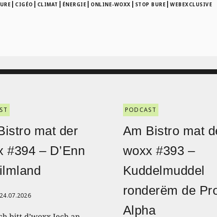
|
|
|
|
|
|
URE
CIGÉO
CLIMAT
ÉNERGIE
ONLINE-WOXX
STOP BURE
WEBEXCLUSIVE
ST
PODCAST
istro mat der
Am Bistro mat d
x #394 – D’Enn
woxx #393 –
ilmland
Kuddelmuddel
ronderëm de Pro
24.07.2026
Alpha
ch bitt d’woxx Iech an