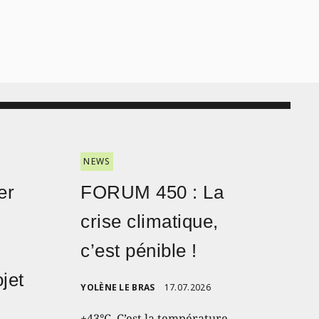
NEWS
er
FORUM 450 : La
crise climatique,
c’est pénible !
jet
YOLÈNE LE BRAS
17.07.2026
+43°C. C’est la température