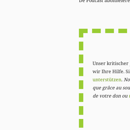
De Podcast abonnéier
Unser kritischer 
wir Ihre Hilfe. 
unterstützen
.
Not
que grâce au sout
de votre don ou