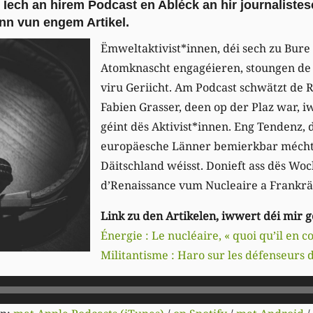
 Iech an hirem Podcast en Abléck an hir journaliste
ënn vun engem Artikel.
Ëmweltaktivist*innen, déi sech zu Bure 
Atomknascht engagéieren, stoungen de
viru Geriicht. Am Podcast schwätzt de
Fabien Grasser, deen op der Plaz war, 
géint dës Aktivist*innen. Eng Tendenz, 
europäesche Länner bemierkbar mécht, 
Däitschland wéisst. Donieft ass dës Wo
d’Renaissance vum Nucleaire a Frankrä
Link zu den Artikelen, iwwert déi mir 
Énergie : Le nucléaire, « quoi qu’il en co
Militantisme : Haro sur les défenseurs