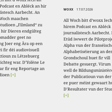
Podcast en Abléck an hir
WOXX
17.07.2026
listesch Aarbecht. An
 Woch maachen
All Woch bitt d’woxx Iec
studioen „Filmland“ zu
hirem Podcast en Abléck 
 hir Dieren endgülteg
journalistesch Aarbecht.
omadder geet no
Etüd iwwert de Pilotproj
ng Joer eng Ära op een
Alpha vun der franséisch
i fir déi audiovisuell
Alphabetiséierung an de
tioun zu Lëtzebuerg
Grondschoul huet fir vill
ichteg war. D'Yolène Le
Debatte gesuergt. Virum
ar fir eng Reportage an
well de Bildungsministèr
dioen
[+]
der Publicatioun vun der
ee puer méint gewaart h
D'Resultater vun der Stu
[+]