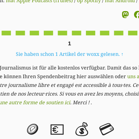
en:
mat Apple Podcasts (iTunes)
/
op Spotify
/
mat Android
/
M
1
Sie haben schon 1 Artikel der woxx gelesen.
↑
Journalismus ist für alle kostenlos verfügbar. Damit das so
Sie können Ihren Spendenbeitrag hier auswählen oder
uns 
re journalisme libre et engagé est accessible à tous·tes. Cec
ien de nos lecteur·rices. Si vous en avez les moyens, chois
une autre forme de soutien ici
. Merci ! .
🪙
💶
💰
💳