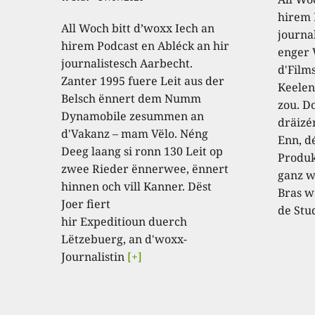
hirem 
All Woch bitt d’woxx Iech an
journa
hirem Podcast en Abléck an hir
enger
journalistesch Aarbecht.
d'Film
Zanter 1995 fuere Leit aus der
Keelen
Belsch ënnert dem Numm
zou. D
Dynamobile zesummen an
dräizé
d'Vakanz – mam Vëlo. Néng
Enn, dé
Deeg laang si ronn 130 Leit op
Produk
zwee Rieder ënnerwee, ënnert
ganz w
hinnen och vill Kanner. Dëst
Bras w
Joer fiert
de Stu
hir Expeditioun duerch
Lëtzebuerg, an d'woxx-
Journalistin
[+]