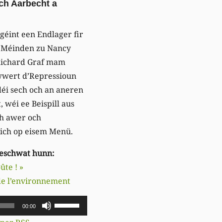
sch Aarbecht a
géint een Endlager fir
 Méinden zu Nancy
 Richard Graf mam
iwwert d’Repressioun
déi sech och an aneren
wéi ee Beispill aus
ch awer och
ich op eisem Menü.
geschwat hunn:
ûte ! »
 de l’environnement
Pfeiltasten
00:00
Hoch/Runter