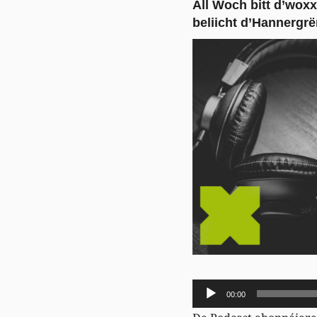
All Woch bitt d’woxx
beliicht d’Hannergr
Audio-
00:00
Player