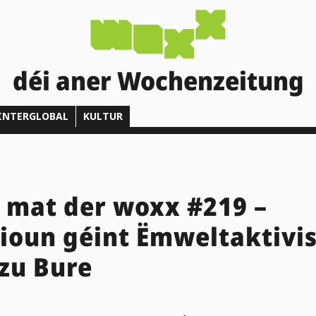
déi aner Wochenzeitung
INTERGLOBAL
KULTUR
 mat der woxx #219 –
ioun géint Ëmweltaktivi
 zu Bure