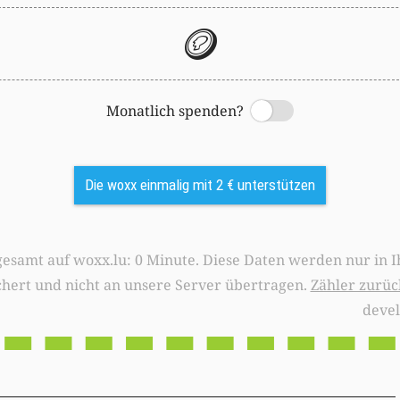
🪙
Monatlich spenden?
Switch
Die woxx einmalig mit 2 € unterstützen
0 Minute. Diese Daten werden nur in Ihrem Browser
chert und nicht an unsere Server übertragen.
Zähler zurüc
deve