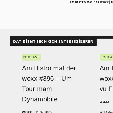
|
AM BISTRO MAT DER WOXX
B
DAT KÉINT IECH OCH INTERESSÉIEREN
PODCAST
PODCA
Am Bistro mat der
Am B
woxx #396 – Um
wox
Tour mam
vu F
Dynamobile
WOXX
WOXX
31.07.2026
All Wo