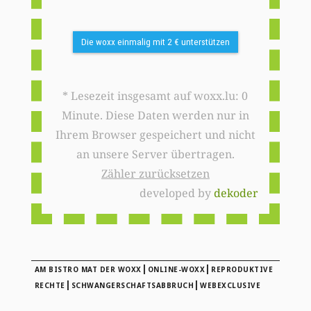
Die woxx einmalig mit 2 € unterstützen
* Lesezeit insgesamt auf woxx.lu: 0
Minute. Diese Daten werden nur in
Ihrem Browser gespeichert und nicht
an unsere Server übertragen.
Zähler zurücksetzen
developed by
dekoder
|
|
AM BISTRO MAT DER WOXX
ONLINE-WOXX
REPRODUKTIVE
|
|
RECHTE
SCHWANGERSCHAFTSABBRUCH
WEBEXCLUSIVE