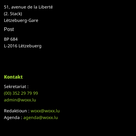
51, avenue de la Liberté
(2. Stack)
Lëtzebuerg-Gare
Post
BP 684
L-2016 Lëtzebuerg
Kontakt
Sekretariat :
(00)
352 29 79 99
admin@woxx.lu
Redaktioun :
woxx@woxx.lu
Agenda :
agenda@woxx.lu