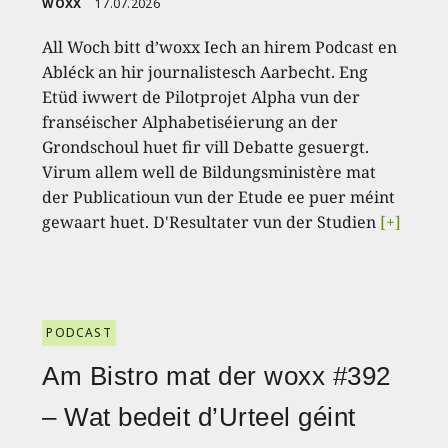
WOXX
17.07.2026
All Woch bitt d’woxx Iech an hirem Podcast en
Abléck an hir journalistesch Aarbecht. Eng
Etüd iwwert de Pilotprojet Alpha vun der
franséischer Alphabetiséierung an der
Grondschoul huet fir vill Debatte gesuergt.
Virum allem well de Bildungsministère mat
der Publicatioun vun der Etude ee puer méint
gewaart huet. D'Resultater vun der Studien
[+]
PODCAST
Am Bistro mat der woxx #392
– Wat bedeit d’Urteel géint