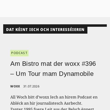
DAT KÉINT IECH OCH INTERESSÉIEREN
PODCAST
Am Bistro mat der woxx #396
– Um Tour mam Dynamobile
WOXX
31.07.2026
All Woch bitt d’woxx Iech an hirem Podcast en
Abléck an hir journalistesch Aarbecht.
Zanter 1995 fuere Leit aus der Belsch ënnert