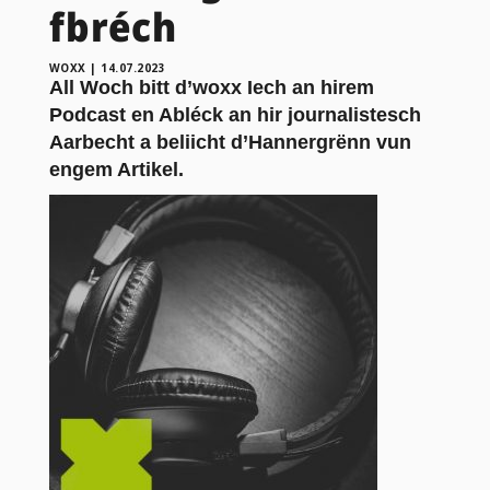
fbréch
WOXX
|
14.07.2023
All Woch bitt d’woxx Iech an hirem
Podcast en Abléck an hir journalistesch
Aarbecht a beliicht d’Hannergrënn vun
engem Artikel.