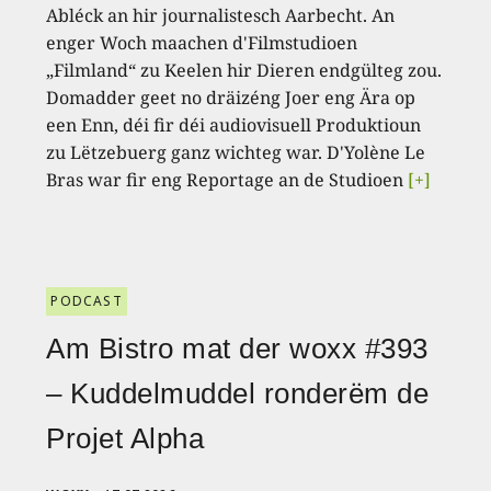
Abléck an hir journalistesch Aarbecht. An
enger Woch maachen d'Filmstudioen
„Filmland“ zu Keelen hir Dieren endgülteg zou.
Domadder geet no dräizéng Joer eng Ära op
een Enn, déi fir déi audiovisuell Produktioun
zu Lëtzebuerg ganz wichteg war. D'Yolène Le
Bras war fir eng Reportage an de Studioen
[+]
PODCAST
Am Bistro mat der woxx #393
– Kuddelmuddel ronderëm de
Projet Alpha