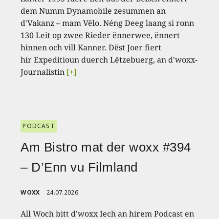
dem Numm Dynamobile zesummen an
d'Vakanz – mam Vëlo. Néng Deeg laang si ronn
130 Leit op zwee Rieder ënnerwee, ënnert
hinnen och vill Kanner. Dëst Joer fiert
hir Expeditioun duerch Lëtzebuerg, an d'woxx-
Journalistin
[+]
PODCAST
Am Bistro mat der woxx #394
– D’Enn vu Filmland
WOXX
24.07.2026
All Woch bitt d’woxx Iech an hirem Podcast en