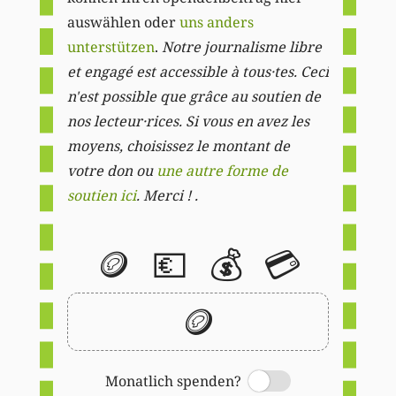
auswählen oder
uns anders
unterstützen
.
Notre journalisme libre
et engagé est accessible à tous·tes. Ceci
n'est possible que grâce au soutien de
nos lecteur·rices. Si vous en avez les
moyens, choisissez le montant de
votre don ou
une autre forme de
soutien ici
. Merci ! .
🪙
💶
💰
💳
🪙
Monatlich spenden?
Switch