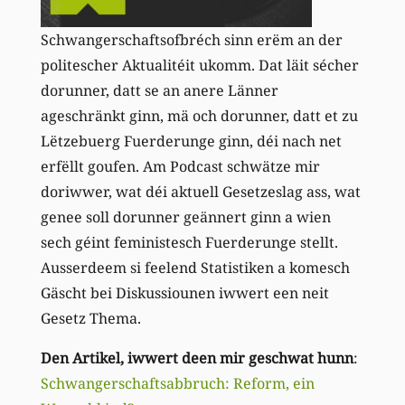
Schwangerschaftsofbréch sinn erëm an der
politescher Aktualitéit ukomm. Dat läit sécher
dorunner, datt se an anere Länner
ageschränkt ginn, mä och dorunner, datt et zu
Lëtzebuerg Fuerderunge ginn, déi nach net
erfëllt goufen. Am Podcast schwätze mir
doriwwer, wat déi aktuell Gesetzeslag ass, wat
genee soll dorunner geännert ginn a wien
sech géint feministesch Fuerderunge stellt.
Ausserdeem si feelend Statistiken a komesch
Gäscht bei Diskussiounen iwwert een neit
Gesetz Thema.
Den Artikel, iwwert deen mir geschwat hunn
:
Schwangerschaftsabbruch: Reform, ein