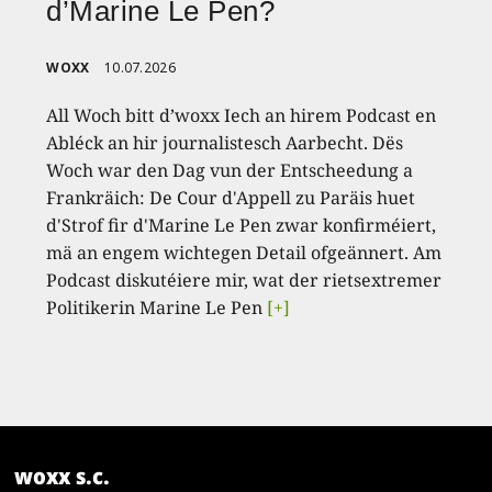
d’Marine Le Pen?
WOXX
10.07.2026
All Woch bitt d’woxx Iech an hirem Podcast en
Abléck an hir journalistesch Aarbecht. Dës
Woch war den Dag vun der Entscheedung a
Frankräich: De Cour d'Appell zu Paräis huet
d'Strof fir d'Marine Le Pen zwar konfirméiert,
mä an engem wichtegen Detail ofgeännert. Am
Podcast diskutéiere mir, wat der rietsextremer
Politikerin Marine Le Pen
[+]
woxx s.c.