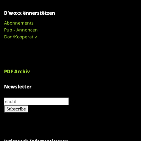
D’woxx ënnerstëtzen
Abonnements
Pub - Annoncen
Don/Kooperativ
PDF Archiv
Newsletter