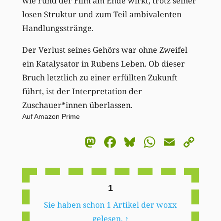
wie rund der Film am Ende wirkt, trotz seiner
losen Struktur und zum Teil ambivalenten
Handlungsstränge.
Der Verlust seines Gehörs war ohne Zweifel
ein Katalysator in Rubens Leben. Ob dieser
Bruch letztlich zu einer erfüllten Zukunft
führt, ist der Interpretation der
Zuschauer*innen überlassen.
Auf Amazon Prime
Mastodon
Facebook
Bluesky
WhatsA
Email
Co
Li
1
Sie haben schon 1 Artikel der woxx
gelesen.
↑