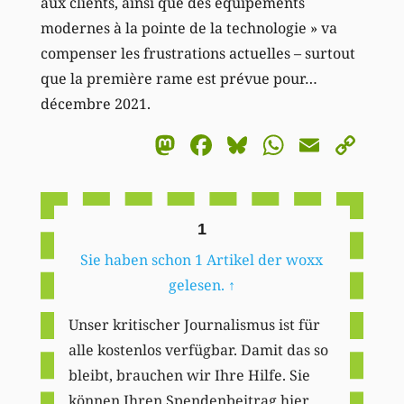
aux clients, ainsi que des équipements
modernes à la pointe de la technologie » va
compenser les frustrations actuelles – surtout
que la première rame est prévue pour…
décembre 2021.
Mastodon
Facebook
Bluesky
WhatsA
Email
Co
Li
1
Sie haben schon 1 Artikel der woxx
gelesen.
↑
Unser kritischer Journalismus ist für
alle kostenlos verfügbar. Damit das so
bleibt, brauchen wir Ihre Hilfe. Sie
können Ihren Spendenbeitrag hier