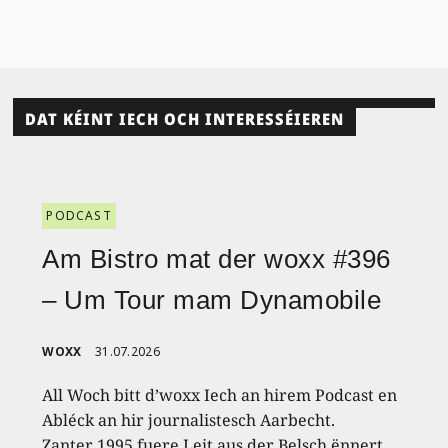
DAT KÉINT IECH OCH INTERESSÉIEREN
PODCAST
Am Bistro mat der woxx #396
– Um Tour mam Dynamobile
WOXX
31.07.2026
All Woch bitt d’woxx Iech an hirem Podcast en
Abléck an hir journalistesch Aarbecht.
Zanter 1995 fuere Leit aus der Belsch ënnert