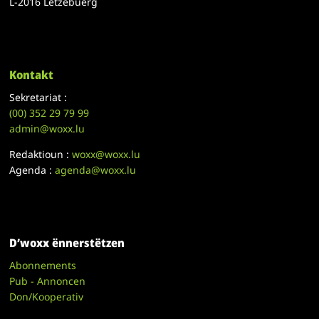
L-2016 Lëtzebuerg
Kontakt
Sekretariat :
(00)
352 29 79 99
admin@woxx.lu
Redaktioun :
woxx@woxx.lu
Agenda :
agenda@woxx.lu
D’woxx ënnerstëtzen
Abonnements
Pub - Annoncen
Don/Kooperativ