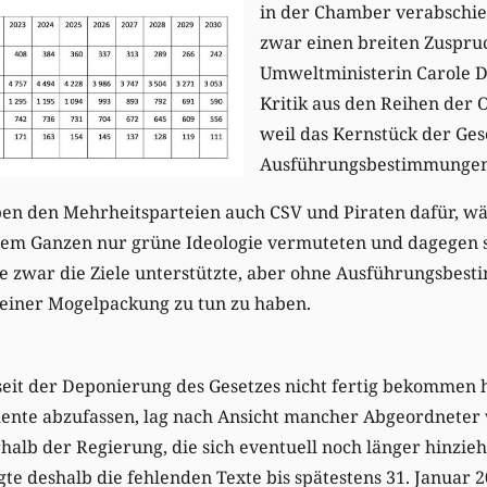
in der Chamber verabschied
zwar einen breiten Zuspruc
Umweltministerin Carole D
Kritik aus den Reihen der 
weil das Kernstück der Ges
Ausführungsbestimmungen, 
n den Mehrheitsparteien auch CSV und Piraten dafür, w
em Ganzen nur grüne Ideologie vermuteten und dagegen 
sie zwar die Ziele unterstützte, aber ohne Ausführungsbe
 einer Mogelpackung zu tun zu haben.
seit der Deponierung des Gesetzes nicht fertig bekommen h
nte abzufassen, lag nach Ansicht mancher Abgeordneter
alb der Regierung, die sich eventuell noch länger hinzie
te deshalb die fehlenden Texte bis spätestens 31. Januar 2