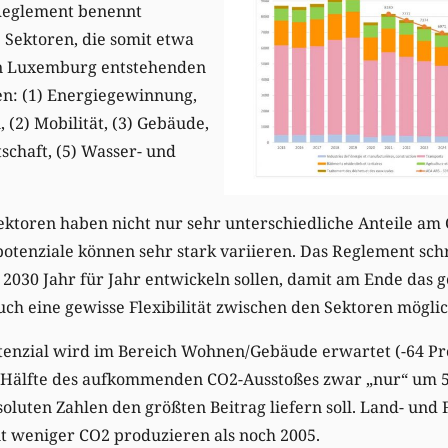
 Reglement benennt
 Sektoren, die somit etwa
 in Luxemburg entstehenden
n: (1) Energiegewinnung,
 (2) Mobilität, (3) Gebäude,
schaft, (5) Wasser- und
ktoren haben nicht nur sehr unterschiedliche Anteile am 
tenziale können sehr stark variieren. Das Reglement schr
s 2030 Jahr für Jahr entwickeln sollen, damit am Ende das
ch eine gewisse Flexibilität zwischen den Sektoren möglich
tenzial wird im Bereich Wohnen/Gebäude erwartet (-64 Pr
r Hälfte des aufkommenden CO2-Ausstoßes zwar „nur“ um 
soluten Zahlen den größten Beitrag liefern soll. Land- und
t weniger CO2 produzieren als noch 2005.