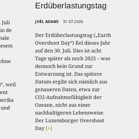
Erdüberlastungstag
 Juli
JOËL ADAMI
31.07.2026
io de
Der Erdüberlastungstag („Earth
onale
Overshoot Day“) fiel dieses Jahr
diesem
auf den 30. Juli. Dies ist acht
Tage später als noch 2025 – was
 ohne
dennoch kein Grund zur
Entwarnung ist. Das spätere
Datum ergibt sich nämlich aus
“, weil
genaueren Daten, etwa zur
ent
CO2-Aufnahmefähigkeit der
nerika
Ozeane, nicht aus einer
 und
nachhaltigeren Lebensweise.
Der Luxemburger Overshoot
Day
[+]