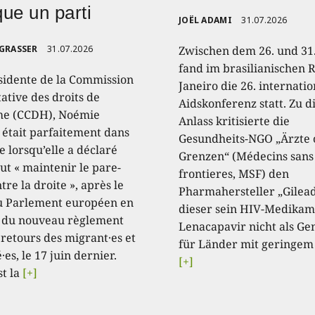
ique un parti
JOËL ADAMI
31.07.2026
 GRASSER
31.07.2026
Zwischen dem 26. und 31.
fand im brasilianischen R
sidente de la Commission
Janeiro die 26. internati
ative des droits de
Aidskonferenz statt. Zu 
e (CCDH), Noémie
Anlass kritisierte die
, était parfaitement dans
Gesundheits-NGO „Ärzte
e lorsqu’elle a déclaré
Grenzen“ (Médecins sans
aut « maintenir le pare-
frontieres, MSF) den
tre la droite », après le
Pharmahersteller „Gilead
u Parlement européen en
dieser sein HIV-Medikam
 du nouveau règlement
Lenacapavir nicht als Ge
 retours des migrant·es et
für Länder mit geringem
·es, le 17 juin dernier.
[+]
st la
[+]