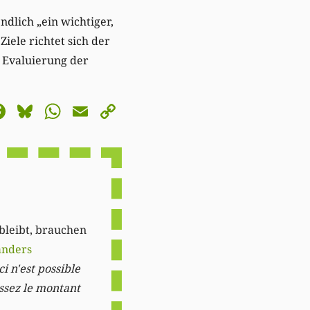
ndlich „ein wichtiger,
iele richtet sich der
 Evaluierung der
astodon
Facebook
Bluesky
WhatsApp
Email
Copy
Link
 bleibt, brauchen
anders
i n'est possible
issez le montant