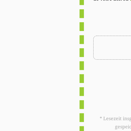
* Lesezeit insgesamt auf woxx.lu: 
gespei