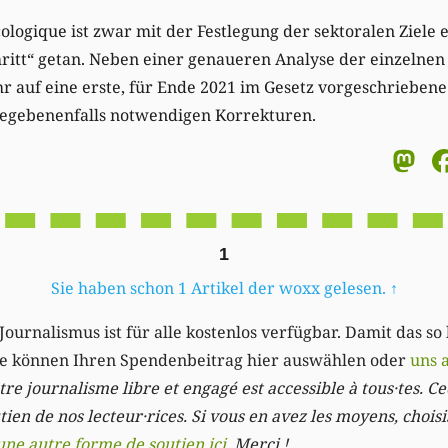
ogique ist zwar mit der Festlegung der sektoralen Ziele e
hritt“ getan. Neben einer genaueren Analyse der einzelnen Z
 auf eine erste, für Ende 2021 im Gesetz vorgeschriebene
gebenenfalls notwendigen Korrekturen.
M
1
Sie haben schon 1 Artikel der woxx gelesen.
↑
Journalismus ist für alle kostenlos verfügbar. Damit das so
Sie können Ihren Spendenbeitrag hier auswählen oder
uns 
re journalisme libre et engagé est accessible à tous·tes. Cec
ien de nos lecteur·rices. Si vous en avez les moyens, chois
une autre forme de soutien ici
. Merci ! .