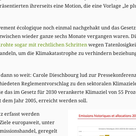
sentierten ihrerseits eine Motion, die eine Vorlage „le plu
vement écologique noch einmal nachgehakt und das Gesetz
inzwischen wieder ganze sechs Monate vergangen waren. D
rohte sogar mit rechtlichen Schritten
wegen Tatenlosigkei
Handeln, um die Klimakatastrophe zu verhindern bezieh
dann so weit: Carole Dieschbourg lud zur Pressekonferen
iedeten Reglementvorschlag zu den sektoralen Klimazielen
e das im Gesetz für 2030 verankerte Klimaziel von 55 Pro
t dem Jahr 2005, erreicht werden soll.
tz erfasst werden
Ziele europaweit, unter
issionshandel, geregelt