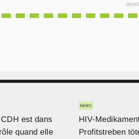
deve
NEWS
CCDH est dans
HIV-Medikament
rôle quand elle
Profitstreben töt