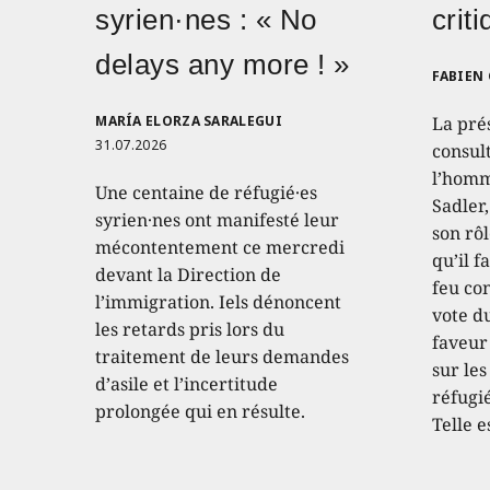
syrien·nes : « No
crit
delays any more ! »
FABIEN
MARÍA ELORZA SARALEGUI
La pré
31.07.2026
consult
l’homm
Une centaine de réfugié·es
Sadler
syrien·nes ont manifesté leur
son rôl
mécontentement ce mercredi
qu’il f
devant la Direction de
feu con
l’immigration. Iels dénoncent
vote d
les retards pris lors du
faveur
traitement de leurs demandes
sur les
d’asile et l’incertitude
réfugié
prolongée qui en résulte.
Telle e