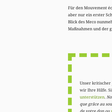
Für den Mouvement écol
aber nur ein erster Sc
Blick des Meco nunmehr
Maßnahmen und der ge
Unser kritischer 
wir Ihre Hilfe. 
unterstützen
.
Not
que grâce au sout
de votre don ou