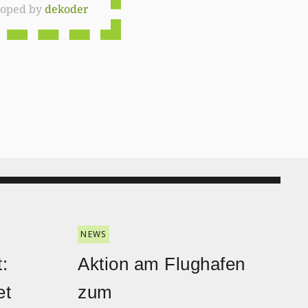
loped by
dekoder
NEWS
:
Aktion am Flughafen
et
zum