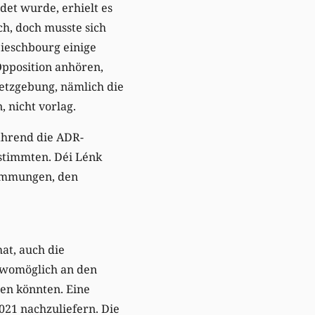
et wurde, erhielt es
h, doch musste sich
ieschbourg einige
Opposition anhören,
etzgebung, nämlich die
nicht vorlag.
ährend die ADR-
stimmten. Déi Lénk
stimmungen, den
at, auch die
 womöglich an den
hen könnten. Eine
021 nachzuliefern. Die