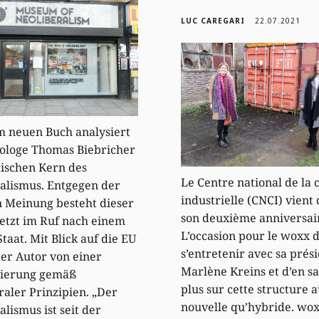
LUC CAREGARI
22.07.2021
m neuen Buch analysiert
tologe Thomas Biebricher
tischen Kern des
Le Centre national de la 
alismus. Entgegen der
industrielle (CNCI) vient 
 Meinung besteht dieser
son deuxième anniversai
letzt im Ruf nach einem
L’occasion pour le woxx 
taat. Mit Blick auf die EU
s’entretenir avec sa prés
der Autor von einer
Marlène Kreins et d’en sa
nierung gemäß
plus sur cette structure a
raler Prinzipien. „Der
nouvelle qu’hybride. wox
alismus ist seit der