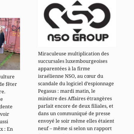
Miraculeuse multiplication des
succursales luxembourgeoises
apparentées à la firme
israélienne NSO, au cœur du
culture
scandale du logiciel d’espionnage
de fêter
Pegasus : mardi matin, le
re.
ministre des Affaires étrangères
de
parlait encore de deux filiales, et
idente
dans un communiqué de presse
voir
envoyé le soir même elles étaient
ussi
neuf – même si selon un rapport
x : En