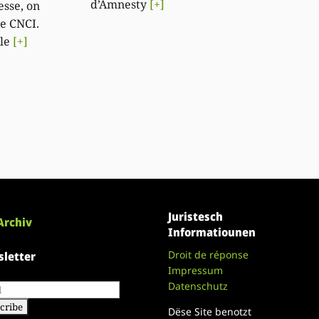
d’Amnesty
[+]
esse, on
le CNCI.
 le
[+]
Juristesch
Archiv
Informatiounen
Droit de réponse
letter
Impressum
Datenschutz
Dëse Site benotzt