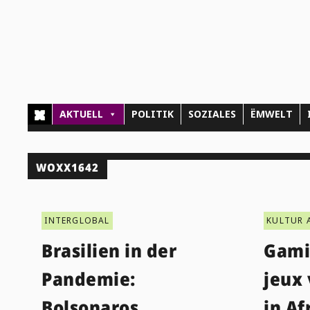
AKTUELL
POLITIK
SOZIALES
ËMWELT
WOXX1642
INTERGLOBAL
KULTUR 
Brasilien in der
Gamin
Pandemie:
jeux
Bolsonaros
in Af