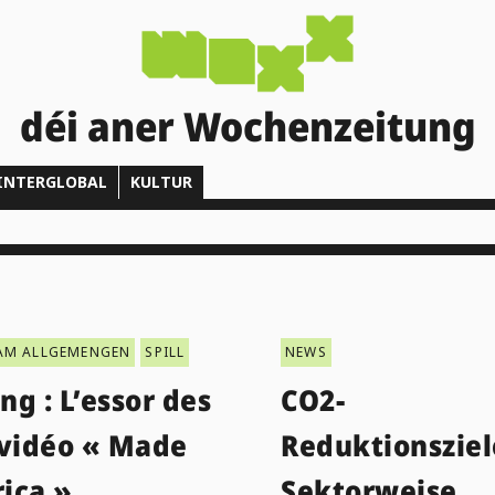
déi aner Wochenzeitung
INTERGLOBAL
KULTUR
AM ALLGEMENGEN
SPILL
NEWS
g : L’essor des
CO2-
 vidéo « Made
Reduktionsziel
rica »
Sektorweise