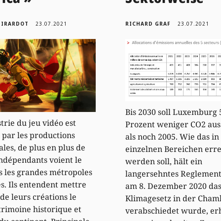
GIRARDOT
23.07.2021
RICHARD GRAF
23.07.2021
Bis 2030 soll Luxemburg 
strie du jeu vidéo est
Prozent weniger CO2 aus
par les productions
als noch 2005. Wie das in
ales, de plus en plus de
einzelnen Bereichen erre
indépendants voient le
werden soll, hält ein
s les grandes métropoles
langersehntes Reglement 
es. Ils entendent mettre
am 8. Dezember 2020 das
de leurs créations le
Klimagesetz in der Cham
trimoine historique et
verabschiedet wurde, erh