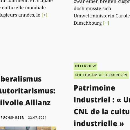
 du continent. Principale
zwar einen breiten Zusp
e culturelle mondiale
doch musste sich
lusieurs années, le
[+]
Umweltministerin Carole
Dieschbourg
[+]
INTERVIEW
KULTUR AM ALLGEMENGEN
iberalismus
Patrimoine
Autoritarismus:
industriel : « U
lvolle Allianz
CNL de la cult
 FUCHSHUBER
22.07.2021
industrielle »