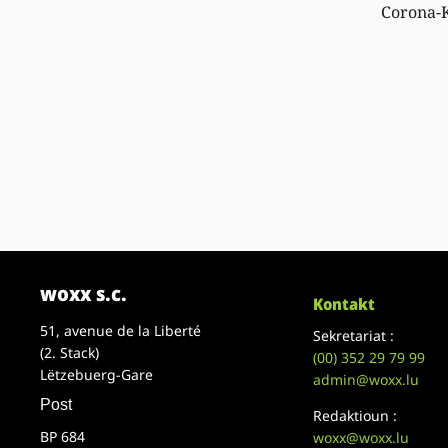
Corona-
woxx s.c.
Kontakt
51, avenue de la Liberté
Sekretariat :
(2. Stack)
(00)
352 29 79 99
Lëtzebuerg-Gare
admin@woxx.lu
Post
Redaktioun :
BP 684
woxx@woxx.lu