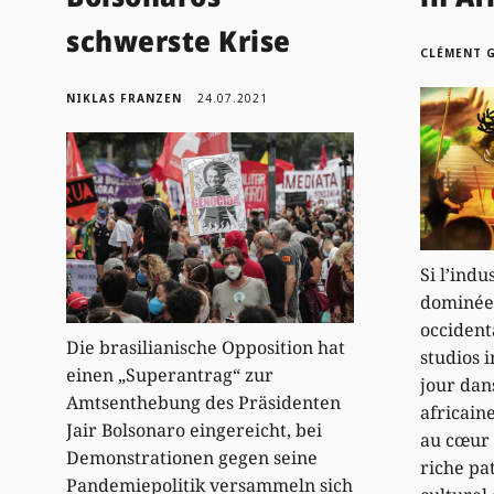
schwerste Krise
CLÉMENT 
NIKLAS FRANZEN
24.07.2021
Si l’indu
dominée 
occident
Die brasilianische Opposition hat
studios 
einen „Superantrag“ zur
jour dan
Amtsenthebung des Präsidenten
africain
Jair Bolsonaro eingereicht, bei
au cœur 
Demonstrationen gegen seine
riche pa
Pandemiepolitik versammeln sich