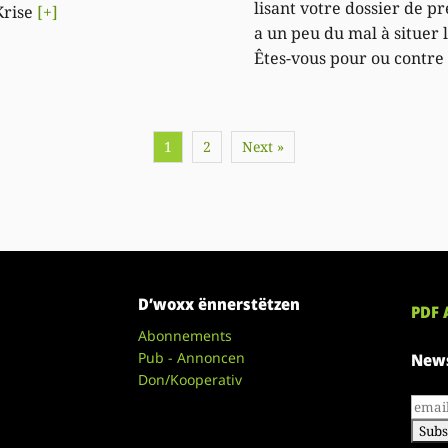
lisant votre dossier de pr
Krise
[+]
a un peu du mal à situer 
Êtes-vous pour ou contre
1
2
Next »
D’woxx ënnerstëtzen
PDF 
Abonnements
Pub - Annoncen
News
Don/Kooperativ