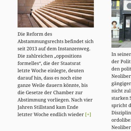
Die Reform des
Abstammungsrechts befindet sich
seit 2013 auf dem Instanzenweg.
In seine
Die zahlreichen „oppositions
der Poli
formelles“, die der Staatsrat
den poli
letzte Woche einlegte, deuten
Neoliber
darauf hin, dass es noch eine
gängigen
ganze Weile dauern könnte, bis
nicht zu
die Gesetze der Chamber zur
starken S
Abstimmung vorliegen. Nach vier
spricht 
Jahren Stillstand kam Ende
Diszipli
letzter Woche endlich wieder
[+]
ordolibe
Neoliber