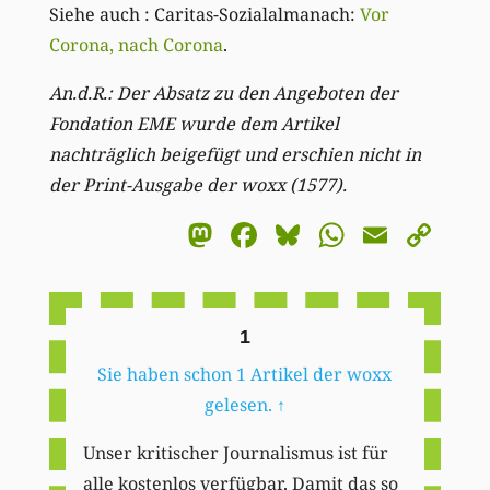
Siehe auch : Caritas-Sozialalmanach:
Vor
Corona, nach Corona
.
An.d.R.: Der Absatz zu den Angeboten der
Fondation EME wurde dem Artikel
nachträglich beigefügt und erschien nicht in
der Print-Ausgabe der woxx (1577).
Mastodon
Facebook
Bluesky
WhatsA
Email
Co
Li
1
Sie haben schon 1 Artikel der woxx
gelesen.
↑
Unser kritischer Journalismus ist für
alle kostenlos verfügbar. Damit das so