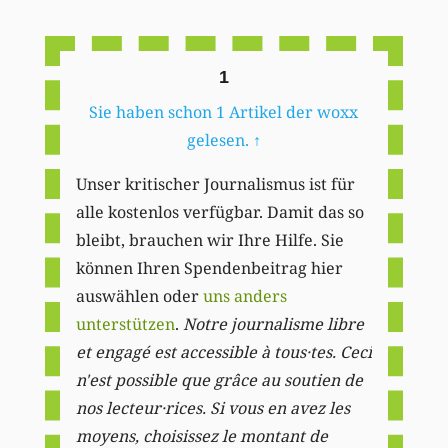
Li
1
Sie haben schon 1 Artikel der woxx
gelesen.
↑
Unser kritischer Journalismus ist für
alle kostenlos verfügbar. Damit das so
bleibt, brauchen wir Ihre Hilfe. Sie
können Ihren Spendenbeitrag hier
auswählen oder
uns anders
unterstützen
.
Notre journalisme libre
et engagé est accessible à tous·tes. Ceci
n'est possible que grâce au soutien de
nos lecteur·rices. Si vous en avez les
moyens, choisissez le montant de