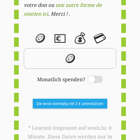
votre don ou
une autre forme de
soutien ici
. Merci ! .
🪙
💶
💰
💳
🪙
Monatlich spenden?
Switch
Die woxx einmalig mit 2 € unterstützen
* Lesezeit insgesamt auf woxx.lu: 0
Minute. Diese Daten werden nur in