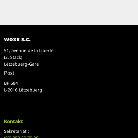
woxx s.c.
51, avenue de la Liberté
(2. Stack)
Lëtzebuerg-Gare
Post
BP 684
L-2016 Lëtzebuerg
Kontakt
Sekretariat :
(00)
352 29 79 99