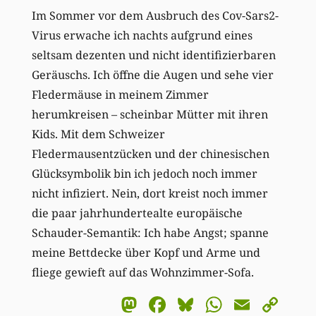
Im Sommer vor dem Ausbruch des Cov-Sars2-
Virus erwache ich nachts aufgrund eines
seltsam dezenten und nicht identifizierbaren
Geräuschs. Ich öffne die Augen und sehe vier
Fledermäuse in meinem Zimmer
herumkreisen – scheinbar Mütter mit ihren
Kids. Mit dem Schweizer
Fledermausentzücken und der chinesischen
Glücksymbolik bin ich jedoch noch immer
nicht infiziert. Nein, dort kreist noch immer
die paar jahrhundertealte europäische
Schauder-Semantik: Ich habe Angst; spanne
meine Bettdecke über Kopf und Arme und
fliege gewieft auf das Wohnzimmer-Sofa.
Mastodon
Facebook
Bluesky
WhatsA
Email
Co