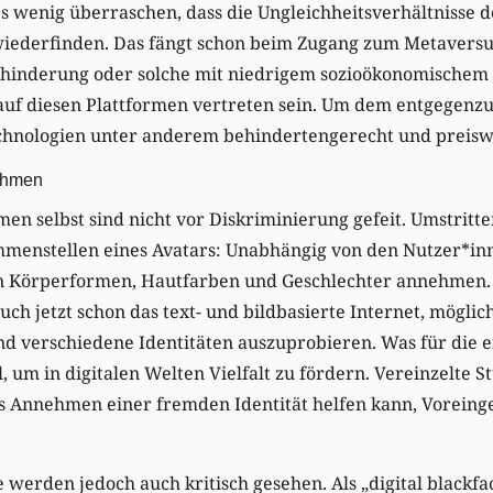
 es wenig überraschen, dass die Ungleichheitsverhältnisse 
ederfinden. Das fängt schon beim Zugang zum Metaversu
hinderung oder solche mit niedrigem sozioökonomischem
 auf diesen Plattformen vertreten sein. Um dem entgegenz
hnologien unter anderem behindertengerecht und preiswe
ithmen
en selbst sind nicht vor Diskriminierung gefeit. Umstritten
ammenstellen eines Avatars: Unabhängig von den Nutzer*in
en Körperformen, Hautfarben und Geschlechter annehmen.
ch jetzt schon das text- und bildbasierte Internet, möglic
 verschiedene Identitäten auszuprobieren. Was für die ein
, um in digitalen Welten Vielfalt zu fördern. Vereinzelte S
das Annehmen einer fremden Identität helfen kann, Vorei
e werden jedoch auch kritisch gesehen. Als „digital blackfa