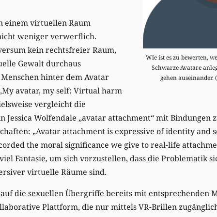
in einem virtuellen Raum
 nicht weniger verwerflich.
aversum kein rechtsfreier Raum,
Wie ist es zu bewerten, 
uelle Gewalt durchaus
Schwarze Avatare anl
 Menschen hinter dem Avatar
gehen auseinander. 
„My avatar, my self: Virtual harm
elsweise vergleicht die
in Jessica Wolfendale „avatar attachment“ mit Bindungen 
aften: „Avatar attachment is expressive of identity and s
orded the moral significance we give to real-life attachmen
 viel Fantasie, um sich vorzustellen, dass die Problematik si
rsiver virtuelle Räume sind.
uf die sexuellen Übergriffe bereits mit entsprechenden 
laborative Plattform, die nur mittels VR-Brillen zugänglich