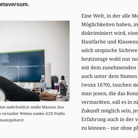
Metaversum.
Eine Welt, in der alle 
Möglichkeiten haben, i
diskriminiert wird, ein
Hautfarbe und Klassenu
solch utopische Sichtwei
heutzutage wohl nur no
mit dem zunehmenden 
auch unter dem Namen
(woxx 1670), tauchen si
man jenen, die das Konz
vermarkten, soll es in n
iten mehrheitlich weiße Männer. Das
Zukunft möglich sein, je
 virtueller Welten nieder. (CC0 Public
Erfahrung auch in der v
main/pxhere)
zu können – nur ohne ph