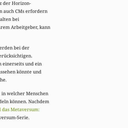
z der Horizon-
enn auch CMs erfordern
alten bei
hrem Arbeitgeber, kann
erden bei der
erücksichtigen.
 einerseits und ein
aussehen könnte und
ihe.
, in welcher Menschen
ndeln können. Nachdem
d das Metaversum:
aversum-Serie.