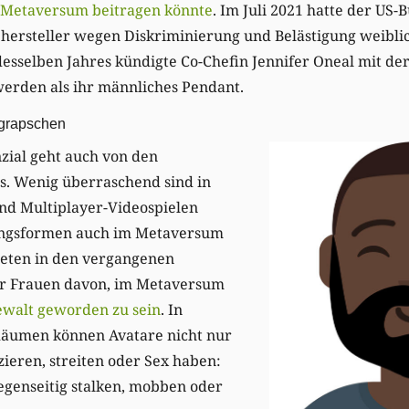
 Metaversum beitragen könnte
. Im Juli 2021 hatte der US-
hersteller wegen Diskriminierung und Belästigung weiblic
esselben Jahres kündigte Co-Chefin Jennifer Oneal mit de
werden als ihr männliches Pendant.
grapschen
zial geht auch von den
s. Wenig überraschend sind in
nd Multiplayer-Videospielen
ungsformen auch im Metaversum
teten in den vergangenen
 Frauen davon, im Metaversum
ewalt geworden zu sein
. In
-Räumen können Avatare nicht nur
eren, streiten oder Sex haben:
egenseitig stalken, mobben oder