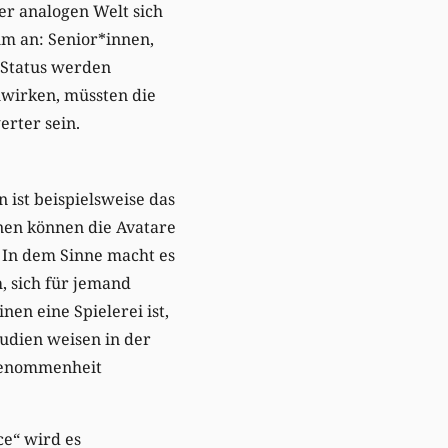
der analogen Welt sich
m an: Senior*innen,
 Status werden
uwirken, müssten die
rter sein.
 ist beispielsweise das
nen können die Avatare
 In dem Sinne macht es
h, sich für jemand
en eine Spielerei ist,
tudien weisen in der
ngenommenheit
ce“ wird es