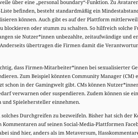
weile über eine „personal boundary“-Funktion. Zu Avataren,
Liste befinden, besteht standardmäßig ein Mindestabstand
isieren können. Auch gibt es auf der Plattform mittlerweil
 blockieren oder stumm zu schalten. So hilfreich solche F
langen sie Nutzer*innen unbezahlte, zeitaufwändige und 
 Anderseits übertragen die Firmen damit die Verantwortun
chtig, dass Firmen-Mitarbeiter*innen bei sexualisierter G
ndieren. Zum Beispiel könnten Community Manager (CM) e
etzt schon in der Gamingwelt gibt. CMs können Nutzer*inn
Bedarf verwarnen oder suspendieren. Zudem können sie ein
 und Spielehersteller einnehmen.
n solches Durchgreifen zu bezweifeln. Bisher hat sich der 
n Kommentaren auf seinen Social-Media-Plattformen Face
abei sind hier, anders als im Metaversum, Hasskommentare