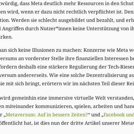
ragwürdig, dass Meta deutlich mehr Ressourcen in den Schut
en wird, wenn er dazu nicht rechtlich verpflichtet ist. D
tion. Werden sie schlecht ausgebildet und bezahlt, und erh
ngriffen durch Nutzer*innen keine Unterstützung von i
irken.
man sich keine Illusionen zu machen: Konzerne wie Meta w
ersums an vorderster Stelle ihre finanziellen Interessen b
ordern deshalb eine stärkere Regulierung der Tech-Riesen
aversum andererseits. Wie eine solche Dezentralisierung 
e mit sich bringt, erörtern wir im nächsten Teil dieser Re
ird gemeinhin eine immersive virtuelle Welt verstanden
en miteinander kommunizieren, spielen, arbeiten und ha
r „
Metaversum: Auf in bessere Zeiten?
“ und „
Facebook un
öffentlicht hat, ist dies nun der dritte Artikel unserer Met