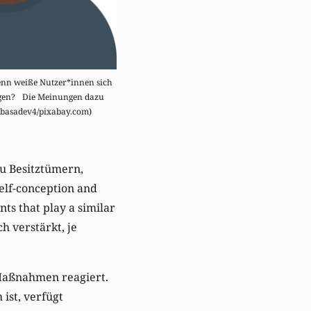
wenn weiße Nutzer*innen sich
egen? Die Meinungen dazu
(basadev4/pixabay.com)
zu Besitztümern,
elf-conception and
ts that play a similar
ch verstärkt, je
Maßnahmen reagiert.
 ist, verfügt