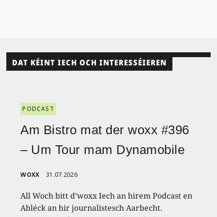
DAT KÉINT IECH OCH INTERESSÉIEREN
PODCAST
Am Bistro mat der woxx #396
– Um Tour mam Dynamobile
WOXX
31.07.2026
All Woch bitt d’woxx Iech an hirem Podcast en
Abléck an hir journalistesch Aarbecht.