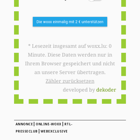
Die woxx einmalig mit 2 € unterstützen
* Lesezeit insgesamt auf woxx.lu: 0
Minute. Diese Daten werden nur in
Ihrem Browser gespeichert und nicht
an unsere Server übertragen.
Zähler zurücksetzen
developed by
dekoder
|
|
ANNONCE
ONLINE-WOXX
RTL-
|
PRESSECLUB
WEBEXCLUSIVE