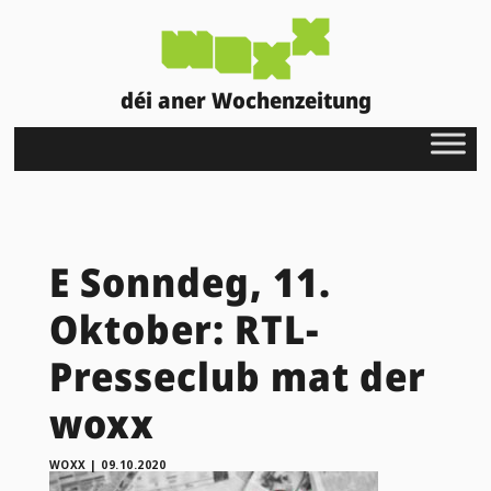
déi aner Wochenzeitung
E Sonndeg, 11.
Oktober: RTL-
Presseclub mat der
woxx
WOXX
|
09.10.2020