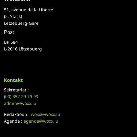
51, avenue de la Liberté
(2. Stack)
Lëtzebuerg-Gare
Post
BP 684
L-2016 Lëtzebuerg
Kontakt
Sekretariat :
(00)
352 29 79 99
admin@woxx.lu
Redaktioun :
woxx@woxx.lu
Agenda :
agenda@woxx.lu