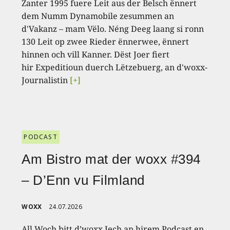
Zanter 1995 fuere Leit aus der Belsch ënnert
dem Numm Dynamobile zesummen an
d'Vakanz – mam Vëlo. Néng Deeg laang si ronn
130 Leit op zwee Rieder ënnerwee, ënnert
hinnen och vill Kanner. Dëst Joer fiert
hir Expeditioun duerch Lëtzebuerg, an d'woxx-
Journalistin
[+]
PODCAST
Am Bistro mat der woxx #394
– D’Enn vu Filmland
WOXX
24.07.2026
All Woch bitt d’woxx Iech an hirem Podcast en