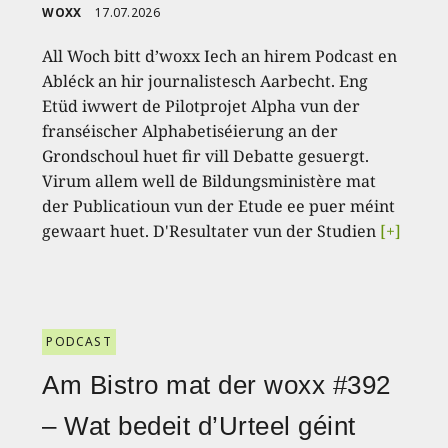
WOXX
17.07.2026
All Woch bitt d’woxx Iech an hirem Podcast en
Abléck an hir journalistesch Aarbecht. Eng
Etüd iwwert de Pilotprojet Alpha vun der
franséischer Alphabetiséierung an der
Grondschoul huet fir vill Debatte gesuergt.
Virum allem well de Bildungsministère mat
der Publicatioun vun der Etude ee puer méint
gewaart huet. D'Resultater vun der Studien
[+]
PODCAST
Am Bistro mat der woxx #392
– Wat bedeit d’Urteel géint