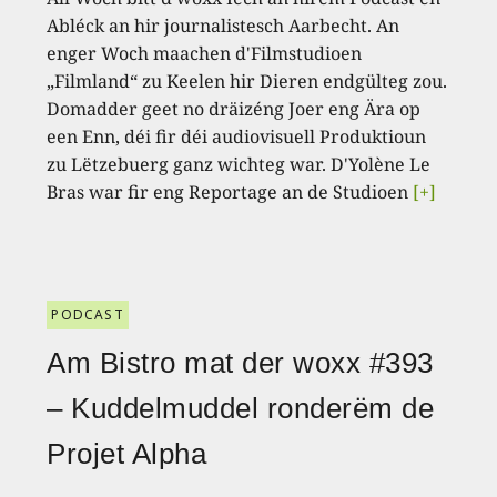
Abléck an hir journalistesch Aarbecht. An
enger Woch maachen d'Filmstudioen
„Filmland“ zu Keelen hir Dieren endgülteg zou.
Domadder geet no dräizéng Joer eng Ära op
een Enn, déi fir déi audiovisuell Produktioun
zu Lëtzebuerg ganz wichteg war. D'Yolène Le
Bras war fir eng Reportage an de Studioen
[+]
PODCAST
Am Bistro mat der woxx #393
– Kuddelmuddel ronderëm de
Projet Alpha