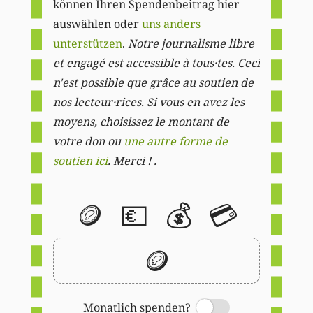
können Ihren Spendenbeitrag hier
auswählen oder
uns anders
unterstützen
.
Notre journalisme libre
et engagé est accessible à tous·tes. Ceci
n'est possible que grâce au soutien de
nos lecteur·rices. Si vous en avez les
moyens, choisissez le montant de
votre don ou
une autre forme de
soutien ici
. Merci ! .
🪙
💶
💰
💳
🪙
Monatlich spenden?
Switch