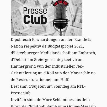
D’politesch Erwaardungen un den Etat de la
Nation respektiv de Budgetsprojet 2021,
d’Lëtzebuerger Medielandschaft am Ëmbroch,
d’Debatt ëm Steiergerechtegkeet virum
Hannergrond vun der industrieller Nei-
Orientéierung an d’Roll vun der Monarchie no
de Restrukturatiounen um Haff.
Dëst sinn d’Sujeten um Sonndeg am RTL-
Presseclub.
Invitéen sinn: de Marc Schlammes aus dem
Wort, de Christoph Bumb vum Online-Magasin