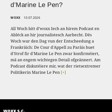
d’Marine Le Pen?
WOXX
10.07.2026
All Woch bitt d’woxx Iech an hirem Podcast en
Abléck an hir journalistesch Aarbecht. Dës
Woch war den Dag vun der Entscheedung a
Frankräich: De Cour d'Appell zu Paräis huet
d'Strof fir d'Marine Le Pen zwar konfirméiert,
mä an engem wichtegen Detail ofgeännert. Am
Podcast diskutéiere mir, wat der rietsextremer
Politikerin Marine Le Pen
[+]
woxx s.c.