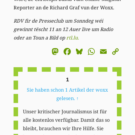
Reporter an de Richard Graf vun der Woxx.
RDV fir de Presseclub um Sonndeg wéi
gewinnt tëscht 11 an 12 Auer live um Radio
oder an Toun a Bild op
rtl.lu.
Mastodon
Facebook
Bluesky
WhatsA
Email
Co
Li
1
Sie haben schon 1 Artikel der woxx
gelesen.
↑
Unser kritischer Journalismus ist für
alle kostenlos verfügbar. Damit das so
bleibt, brauchen wir Ihre Hilfe. Sie