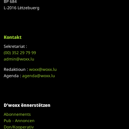
BP 684
L-2016 Lëtzebuerg
Kontakt
Sekretariat :
(00)
352 29 79 99
admin@woxx.lu
Redaktioun :
woxx@woxx.lu
Agenda :
agenda@woxx.lu
D’woxx ënnerstëtzen
Abonnements
Pub - Annoncen
Don/Kooperativ