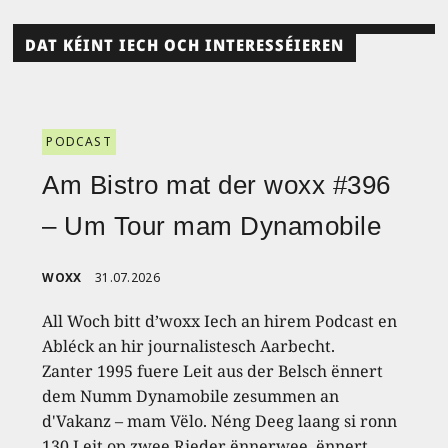
DAT KÉINT IECH OCH INTERESSÉIEREN
PODCAST
Am Bistro mat der woxx #396
– Um Tour mam Dynamobile
WOXX
31.07.2026
All Woch bitt d’woxx Iech an hirem Podcast en
Abléck an hir journalistesch Aarbecht.
Zanter 1995 fuere Leit aus der Belsch ënnert
dem Numm Dynamobile zesummen an
d'Vakanz – mam Vëlo. Néng Deeg laang si ronn
130 Leit op zwee Rieder ënnerwee, ënnert