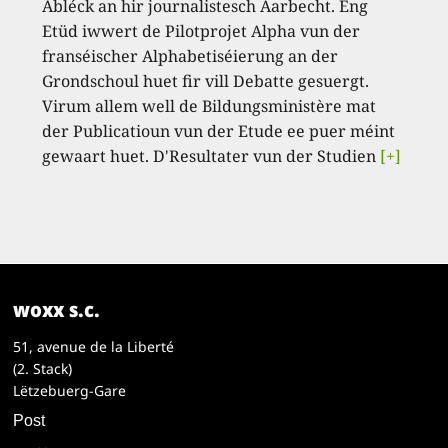
Abléck an hir journalistesch Aarbecht. Eng
Etüd iwwert de Pilotprojet Alpha vun der
franséischer Alphabetiséierung an der
Grondschoul huet fir vill Debatte gesuergt.
Virum allem well de Bildungsministère mat
der Publicatioun vun der Etude ee puer méint
gewaart huet. D'Resultater vun der Studien
[+]
woxx s.c.
51, avenue de la Liberté
(2. Stack)
Lëtzebuerg-Gare
Post