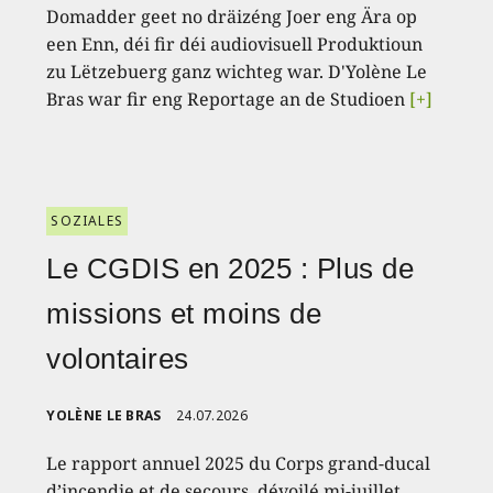
Domadder geet no dräizéng Joer eng Ära op
een Enn, déi fir déi audiovisuell Produktioun
zu Lëtzebuerg ganz wichteg war. D'Yolène Le
Bras war fir eng Reportage an de Studioen
[+]
SOZIALES
Le CGDIS en 2025 : Plus de
missions et moins de
volontaires
YOLÈNE LE BRAS
24.07.2026
Le rapport annuel 2025 du Corps grand-ducal
d’incendie et de secours, dévoilé mi-juillet,