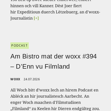
hinnen och vill Kanner. Dëst Joer fiert
hir Expeditioun duerch Lëtzebuerg, an d'woxx-
Journalistin
[+]
PODCAST
Am Bistro mat der woxx #394
– D’Enn vu Filmland
WOXX
24.07.2026
All Woch bitt d’woxx Iech an hirem Podcast en
Abléck an hir journalistesch Aarbecht. An
enger Woch maachen d'Filmstudioen
„Filmland“ zu Keelen hir Dieren endgülteg zou.