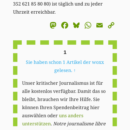
352 621 85 80 80) ist täglich und zu jeder
Uhrzeit erreichbar.
Mastodon
Facebook
Bluesky
WhatsA
Email
Co
Li
1
Sie haben schon 1 Artikel der woxx
gelesen.
↑
Unser kritischer Journalismus ist für
alle kostenlos verfügbar. Damit das so
bleibt, brauchen wir Ihre Hilfe. Sie
können Ihren Spendenbeitrag hier
auswählen oder
uns anders
unterstützen
.
Notre journalisme libre