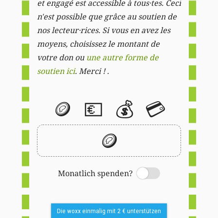
et engagé est accessible à tous·tes. Ceci
n'est possible que grâce au soutien de
nos lecteur·rices. Si vous en avez les
moyens, choisissez le montant de
votre don ou
une autre forme de
soutien ici
. Merci ! .
🪙
💶
💰
💳
🪙
Monatlich spenden?
Switch
Die woxx einmalig mit 2 € unterstützen