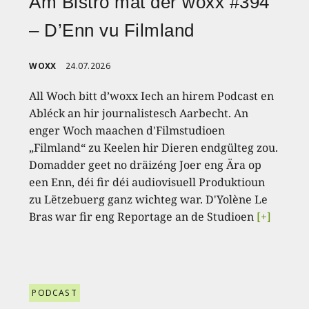
Am Bistro mat der woxx #394
– D’Enn vu Filmland
WOXX
24.07.2026
All Woch bitt d’woxx Iech an hirem Podcast en
Abléck an hir journalistesch Aarbecht. An
enger Woch maachen d'Filmstudioen
„Filmland“ zu Keelen hir Dieren endgülteg zou.
Domadder geet no dräizéng Joer eng Ära op
een Enn, déi fir déi audiovisuell Produktioun
zu Lëtzebuerg ganz wichteg war. D'Yolène Le
Bras war fir eng Reportage an de Studioen
[+]
PODCAST