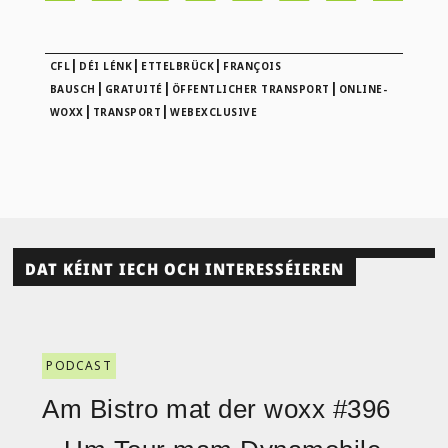
|
|
|
CFL
DÉI LÉNK
ETTELBRÜCK
FRANÇOIS
|
|
|
BAUSCH
GRATUITÉ
ÖFFENTLICHER TRANSPORT
ONLINE-
|
|
WOXX
TRANSPORT
WEBEXCLUSIVE
DAT KÉINT IECH OCH INTERESSÉIEREN
PODCAST
Am Bistro mat der woxx #396