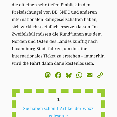
die oft einen sehr tiefen Einblick in den
Preisdschungel von DB, SNFC und anderen
internationalen Bahngesellschaften haben,
sich wirklich so einfach ersetzen lassen. Im
Zweifelsfall müssen die Kund*innen aus dem
Norden und Osten des Landes künftig nach
Luxemburg-Stadt fahren, um dort ihr
internationales Ticket zu erstehen – immerhin
wird die Fahrt dahin dann kostenlos sein.
Mastodon
Facebook
Bluesky
WhatsA
Email
Co
Li
1
Sie haben schon 1 Artikel der woxx
gelesen.
↑