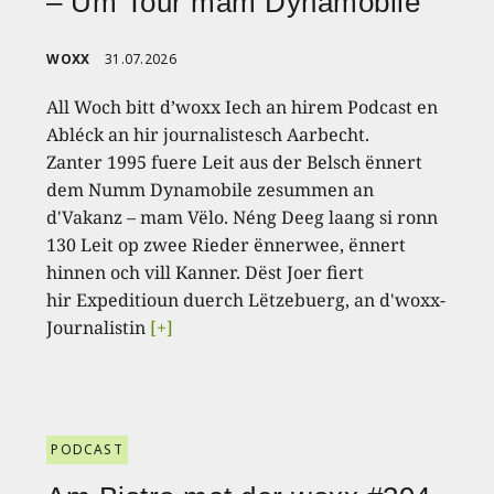
– Um Tour mam Dynamobile
WOXX
31.07.2026
All Woch bitt d’woxx Iech an hirem Podcast en
Abléck an hir journalistesch Aarbecht.
Zanter 1995 fuere Leit aus der Belsch ënnert
dem Numm Dynamobile zesummen an
d'Vakanz – mam Vëlo. Néng Deeg laang si ronn
130 Leit op zwee Rieder ënnerwee, ënnert
hinnen och vill Kanner. Dëst Joer fiert
hir Expeditioun duerch Lëtzebuerg, an d'woxx-
Journalistin
[+]
PODCAST