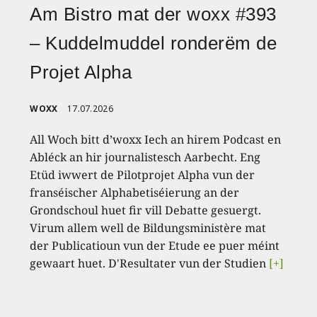
Am Bistro mat der woxx #393
– Kuddelmuddel ronderëm de
Projet Alpha
WOXX
17.07.2026
All Woch bitt d’woxx Iech an hirem Podcast en
Abléck an hir journalistesch Aarbecht. Eng
Etüd iwwert de Pilotprojet Alpha vun der
franséischer Alphabetiséierung an der
Grondschoul huet fir vill Debatte gesuergt.
Virum allem well de Bildungsministère mat
der Publicatioun vun der Etude ee puer méint
gewaart huet. D'Resultater vun der Studien
[+]