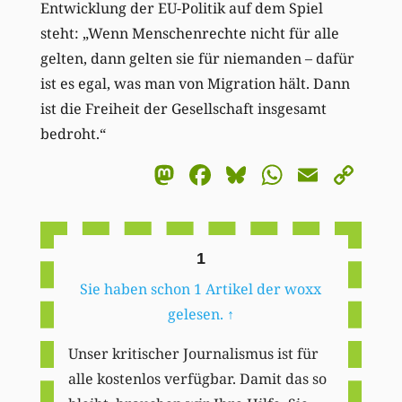
Entwicklung der EU-Politik auf dem Spiel
steht: „Wenn Menschenrechte nicht für alle
gelten, dann gelten sie für niemanden – dafür
ist es egal, was man von Migration hält. Dann
ist die Freiheit der Gesellschaft insgesamt
bedroht.“
Mastodon
Facebook
Bluesky
WhatsA
Email
Co
Li
1
Sie haben schon 1 Artikel der woxx
gelesen.
↑
Unser kritischer Journalismus ist für
alle kostenlos verfügbar. Damit das so