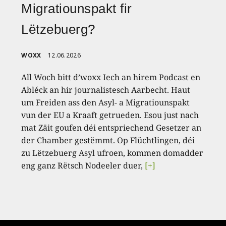
Migratiounspakt fir
Lëtzebuerg?
WOXX
12.06.2026
All Woch bitt d’woxx Iech an hirem Podcast en
Abléck an hir journalistesch Aarbecht. Haut
um Freiden ass den Asyl- a Migratiounspakt
vun der EU a Kraaft getrueden. Esou just nach
mat Zäit goufen déi entspriechend Gesetzer an
der Chamber gestëmmt. Op Flüchtlingen, déi
zu Lëtzebuerg Asyl ufroen, kommen domadder
eng ganz Rëtsch Nodeeler duer,
[+]