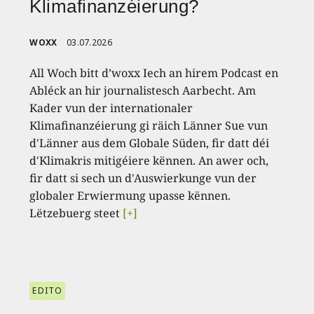
Klimafinanzéierung?
WOXX
03.07.2026
All Woch bitt d’woxx Iech an hirem Podcast en
Abléck an hir journalistesch Aarbecht. Am
Kader vun der internationaler
Klimafinanzéierung gi räich Länner Sue vun
d'Länner aus dem Globale Süden, fir datt déi
d'Klimakris mitigéiere kënnen. An awer och,
fir datt si sech un d'Auswierkunge vun der
globaler Erwiermung upasse kënnen.
Lëtzebuerg steet
[+]
EDITO