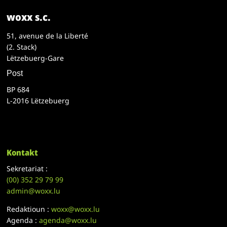
woxx s.c.
51, avenue de la Liberté
(2. Stack)
Lëtzebuerg-Gare
Post
BP 684
L-2016 Lëtzebuerg
Kontakt
Sekretariat :
(00)
352 29 79 99
admin@woxx.lu
Redaktioun :
woxx@woxx.lu
Agenda :
agenda@woxx.lu