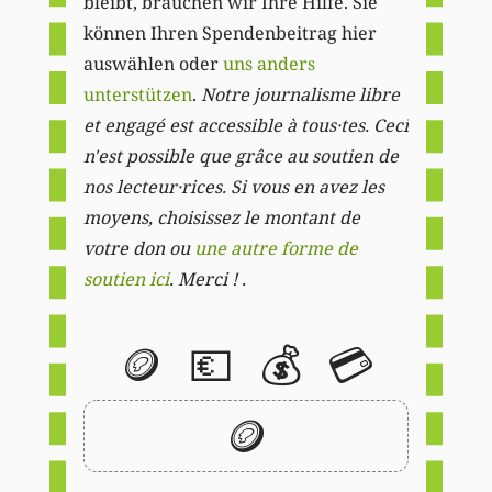
bleibt, brauchen wir Ihre Hilfe. Sie
können Ihren Spendenbeitrag hier
auswählen oder
uns anders
unterstützen
.
Notre journalisme libre
et engagé est accessible à tous·tes. Ceci
n'est possible que grâce au soutien de
nos lecteur·rices. Si vous en avez les
moyens, choisissez le montant de
votre don ou
une autre forme de
soutien ici
. Merci ! .
🪙
💶
💰
💳
🪙