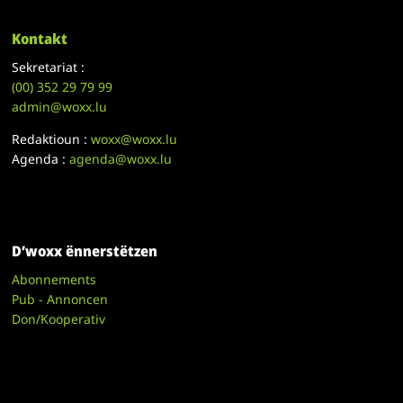
Kontakt
Sekretariat :
(00)
352 29 79 99
admin@woxx.lu
Redaktioun :
woxx@woxx.lu
Agenda :
agenda@woxx.lu
D’woxx ënnerstëtzen
Abonnements
Pub - Annoncen
Don/Kooperativ