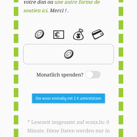
votre don ou
une autre forme de
soutien ici
. Merci ! .
🪙
💶
💰
💳
🪙
Monatlich spenden?
Switch
Die woxx einmalig mit 2 € unterstützen
* Lesezeit insgesamt auf woxx.lu: 0
Minute. Diese Daten werden nur in