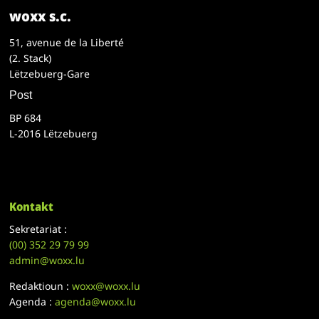
woxx s.c.
51, avenue de la Liberté
(2. Stack)
Lëtzebuerg-Gare
Post
BP 684
L-2016 Lëtzebuerg
Kontakt
Sekretariat :
(00)
352 29 79 99
admin@woxx.lu
Redaktioun :
woxx@woxx.lu
Agenda :
agenda@woxx.lu