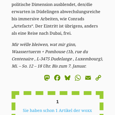
politische Dimension ausblendet, den/die
erwarten in Düdelingen abwechslungsreiche
bis immersive Arbeiten, wie Conrads
„Artefacts“. Der Eintritt ist übrigens, anders
als eine Reise nach Dubai, frei.
Mir wëlle bleiwen, wat mir ginn,
Waassertuerm + Pomhouse (1b, rue du
Centenaire , L-3475 Dudelange , Luxembourg),
Mi. – So. 12 – 18 Uhr.
Bis zum 7. Januar.
Mastodon
Facebook
Bluesky
WhatsA
Email
Co
Li
1
Sie haben schon 1 Artikel der woxx