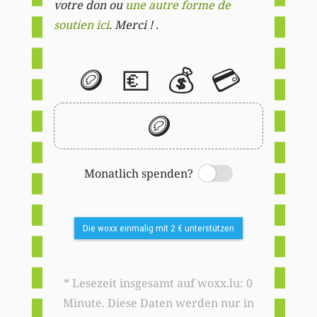
votre don ou
une autre forme de
soutien ici
. Merci ! .
🪙
💶
💰
💳
🪙
Monatlich spenden?
Switch
Die woxx einmalig mit 2 € unterstützen
* Lesezeit insgesamt auf woxx.lu: 0
Minute. Diese Daten werden nur in