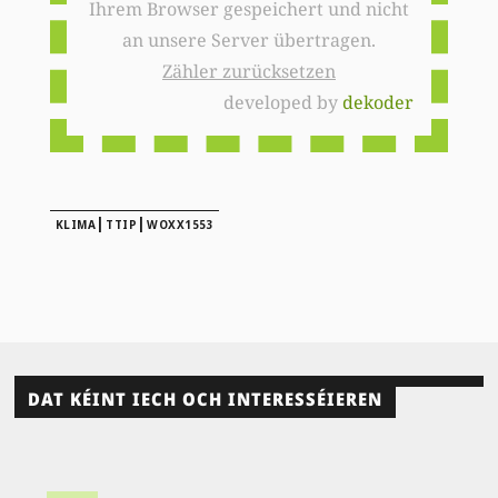
Ihrem Browser gespeichert und nicht
an unsere Server übertragen.
Zähler zurücksetzen
developed by
dekoder
|
|
KLIMA
TTIP
WOXX1553
DAT KÉINT IECH OCH INTERESSÉIEREN