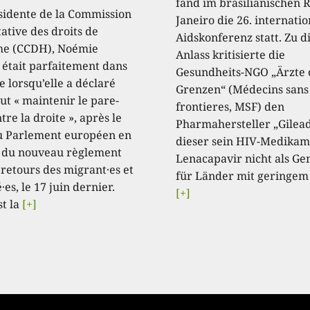
fand im brasilianischen R
sidente de la Commission
Janeiro die 26. internati
ative des droits de
Aidskonferenz statt. Zu 
e (CCDH), Noémie
Anlass kritisierte die
, était parfaitement dans
Gesundheits-NGO „Ärzte
e lorsqu’elle a déclaré
Grenzen“ (Médecins sans
aut « maintenir le pare-
frontieres, MSF) den
tre la droite », après le
Pharmahersteller „Gilead
u Parlement européen en
dieser sein HIV-Medikam
 du nouveau règlement
Lenacapavir nicht als Ge
 retours des migrant·es et
für Länder mit geringem
·es, le 17 juin dernier.
[+]
st la
[+]