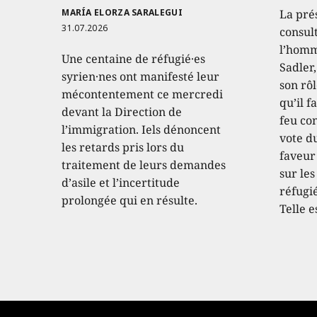
MARÍA ELORZA SARALEGUI
La pré
31.07.2026
consult
l’homm
Une centaine de réfugié·es
Sadler
syrien·nes ont manifesté leur
son rôl
mécontentement ce mercredi
qu’il f
devant la Direction de
feu con
l’immigration. Iels dénoncent
vote d
les retards pris lors du
faveur
traitement de leurs demandes
sur les
d’asile et l’incertitude
réfugié
prolongée qui en résulte.
Telle e