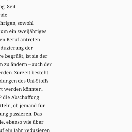
ng. Seit
nde
ährigen, sowohl
ium ein zweijähriges
ren Beruf antreten
eduzierung der
 begrüßt, ist sie der
en zu ändern – auch der
rden. Zurzeit besteht
lungen des Uni-Stoffs
ert werden könnten.
P die Abschaffung
tteln, ob jemand für
ung passieren. Das
de, ebenso wie über
uf ein Jahr reduzieren