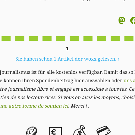
M
1
Sie haben schon 1 Artikel der woxx gelesen.
↑
Journalismus ist für alle kostenlos verfügbar. Damit das so
Sie können Ihren Spendenbeitrag hier auswählen oder
uns 
re journalisme libre et engagé est accessible à tous·tes. Cec
ien de nos lecteur·rices. Si vous en avez les moyens, chois
une autre forme de soutien ici
. Merci ! .
🪙
💶
💰
💳