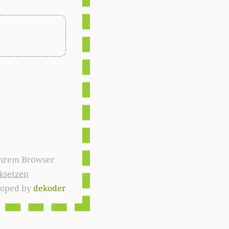
ksetzen
loped by
dekoder