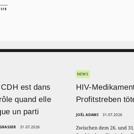
518
NEWS
CCDH est dans
HIV-Medikament
rôle quand elle
Profitstreben töt
ique un parti
JOËL ADAMI
31.07.2026
 GRASSER
31.07.2026
Zwischen dem 26. und 31.