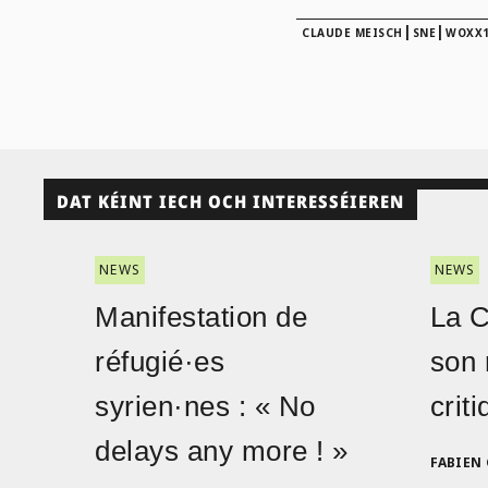
|
|
CLAUDE MEISCH
SNE
WOXX1
DAT KÉINT IECH OCH INTERESSÉIEREN
NEWS
NEWS
Manifestation de
La 
réfugié·es
son 
syrien·nes : « No
crit
delays any more ! »
FABIEN