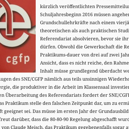
kürzlich veröffentlichten Pressemitteilu
Schuljahresbeginn 2016 müssen angehe
Grundschullehrkräfte nach einem vierj
theoretischen als auch praktischen Stud
Referendariat absolvieren, bevor sie ih
dürfen. Obwohl die Gewerkschaft die R
Praktikums-dauer von drei auf zwei Jahre
Ansicht, dass es nicht reiche, den Rahm
Inhalt müsse grundlegend überdacht we
Augen des SNE/CGFP nämlich aus teils unsinnigen Wiederho
ergie, die produktiver in die Arbeit im Klassensaal investi
hen Überarbeitung des Referendariats fordert der SNE/CGF
Das Praktikum stelle den falschen Zeitpunkt dar, um zu ermi
t geeignet sei. Das müsse im ersten Jahr der Grundausbild
freut darüber, dass die 80-80-90 Regelung abgeschafft wur
 von Claude Meisch, das Praktikum gegebenenfalls sogar a