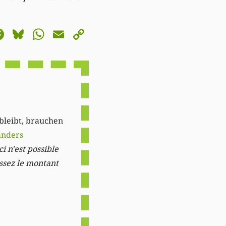
astodon
Facebook
Bluesky
WhatsApp
Email
Copy
Link
 bleibt, brauchen
anders
i n'est possible
issez le montant