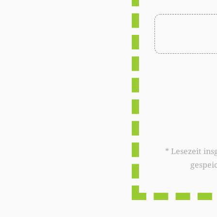
* Lesezeit insgesamt auf woxx.lu: 
gespei