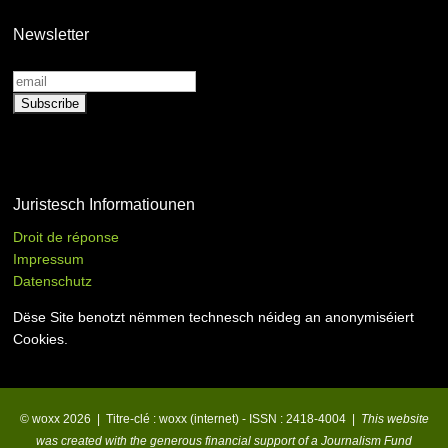
Newsletter
Juristesch Informatiounen
Droit de réponse
Impressum
Datenschutz
Dëse Site benotzt nëmmen technesch néideg an anonymiséiert
Cookies.
© woxx 2026 | Titre-clé : woxx (internet) - ISSN : 2418-4004 |
This website
was created with the generous financial support of a Journalism Fund