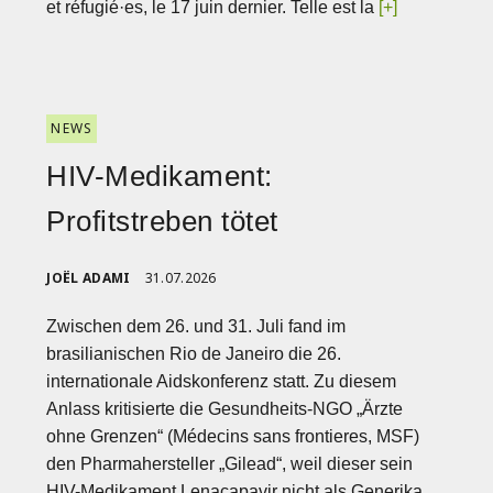
et réfugié·es, le 17 juin dernier. Telle est la
[+]
NEWS
HIV-Medikament:
Profitstreben tötet
JOËL ADAMI
31.07.2026
Zwischen dem 26. und 31. Juli fand im
brasilianischen Rio de Janeiro die 26.
internationale Aidskonferenz statt. Zu diesem
Anlass kritisierte die Gesundheits-NGO „Ärzte
ohne Grenzen“ (Médecins sans frontieres, MSF)
den Pharmahersteller „Gilead“, weil dieser sein
HIV-Medikament Lenacapavir nicht als Generika