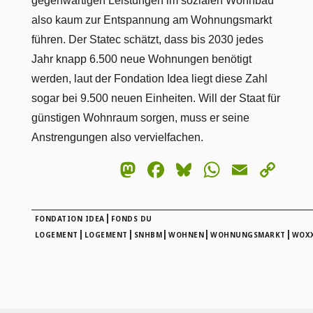
gegenwärtigen Leistungen im sozialen Wohnbau
also kaum zur Entspannung am Wohnungsmarkt
führen. Der Statec schätzt, dass bis 2030 jedes
Jahr knapp 6.500 neue Wohnungen benötigt
werden, laut der Fondation Idea liegt diese Zahl
sogar bei 9.500 neuen Einheiten. Will der Staat für
günstigen Wohnraum sorgen, muss er seine
Anstrengungen also vervielfachen.
Mastodon
Facebook
Bluesky
WhatsA
Email
Co
Lin
|
FONDATION IDEA
FONDS DU
|
|
|
|
|
LOGEMENT
LOGEMENT
SNHBM
WOHNEN
WOHNUNGSMARKT
WOXX