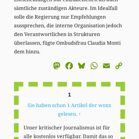
sämtliche zuständigen Akteure. Im Idealfall
solle die Regierung nur Empfehlungen
aussprechen, die interne Organisation jedoch
den Verantwortlichen in Strukturen
überlassen, fügte Ombudsfrau Claudia Monti
dem hinzu.
Mastodon
Facebook
Bluesky
WhatsA
Email
Co
Li
1
Sie haben schon 1 Artikel der woxx
gelesen.
↑
Unser kritischer Journalismus ist für
alle kostenlos verfügbar. Damit das so