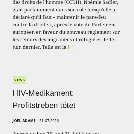
des droits de l’homme (CCDH), Noémie Sadler,
était parfaitement dans son rôle lorsqu’elle a
déclaré qu’il faut « maintenir le pare-feu
contre la droite », après le vote du Parlement
européen en faveur du nouveau règlement sur
les retours des migrant·es et réfugié·es, le 17
juin dernier. Telle est la
[+]
NEWS
HIV-Medikament:
Profitstreben tötet
JOËL ADAMI
31.07.2026
Zwischen dem 26. und 31. Juli fand im