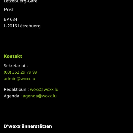
Lëtzebuerg-Gare
Post
BP 684
L-2016 Lëtzebuerg
Kontakt
Sekretariat :
(00)
352 29 79 99
admin@woxx.lu
Redaktioun :
woxx@woxx.lu
Agenda :
agenda@woxx.lu
D’woxx ënnerstëtzen