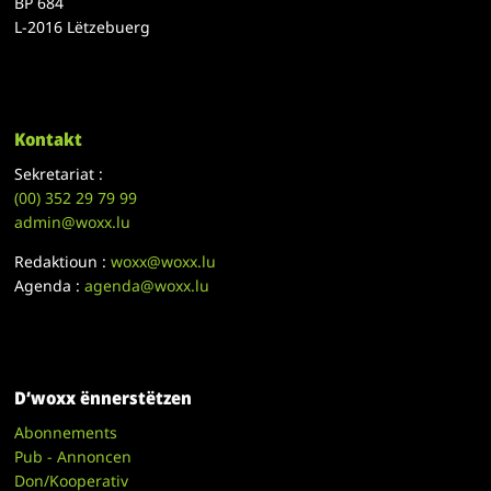
BP 684
L-2016 Lëtzebuerg
Kontakt
Sekretariat :
(00)
352 29 79 99
admin@woxx.lu
Redaktioun :
woxx@woxx.lu
Agenda :
agenda@woxx.lu
D’woxx ënnerstëtzen
Abonnements
Pub - Annoncen
Don/Kooperativ