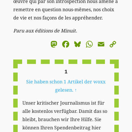
œuvre qui par son introspection nous amène à
remettre en question nous-mêmes, nos choix
de vie et nos façons de les appréhender.
Paru aux éditions de Minuit.
Mastodon
Facebook
Bluesky
WhatsA
Email
Co
Li
1
Sie haben schon 1 Artikel der woxx
gelesen.
↑
Unser kritischer Journalismus ist für
alle kostenlos verfügbar. Damit das so
bleibt, brauchen wir Ihre Hilfe. Sie
können Ihren Spendenbeitrag hier