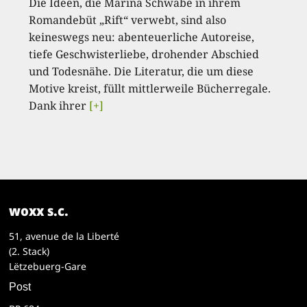
Die Ideen, die Marina Schwabe in ihrem
Romandebüt „Rift“ verwebt, sind also
keineswegs neu: abenteuerliche Autoreise,
tiefe Geschwisterliebe, drohender Abschied
und Todesnähe. Die Literatur, die um diese
Motive kreist, füllt mittlerweile Bücherregale.
Dank ihrer
[+]
woxx s.c.
51, avenue de la Liberté
(2. Stack)
Lëtzebuerg-Gare
Post