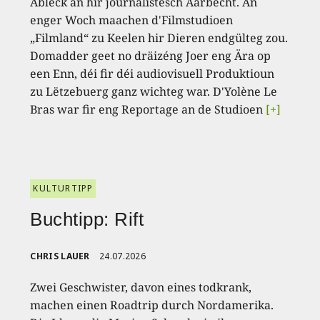
Abléck an hir journalistesch Aarbecht. An
enger Woch maachen d'Filmstudioen
„Filmland“ zu Keelen hir Dieren endgülteg zou.
Domadder geet no dräizéng Joer eng Ära op
een Enn, déi fir déi audiovisuell Produktioun
zu Lëtzebuerg ganz wichteg war. D'Yolène Le
Bras war fir eng Reportage an de Studioen
[+]
KULTURTIPP
Buchtipp: Rift
CHRIS LAUER
24.07.2026
Zwei Geschwister, davon eines todkrank,
machen einen Roadtrip durch Nordamerika.