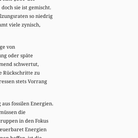
doch sie ist gemischt.
zungsraten so niedrig
mt viele zynisch,
lge von
ng oder späte
mend schwertut,
e Rückschritte zu
ressen stets Vorrang
 aus fossilen Energien.
 müssen die
gruppen in den Fokus
neuerbaret Energien
en hoffen, ist die