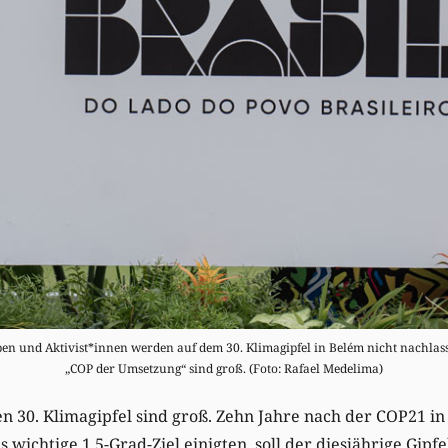
n und Aktivist*innen werden auf dem 30. Klimagipfel in Belém nicht nachlas
„COP der Umsetzung“ sind groß. (Foto: Rafael Medelima)
 30. Klimagipfel sind groß. Zehn Jahre nach der COP21 in 
s wichtige 1,5-Grad-Ziel einigten, soll der diesjährige Gipf