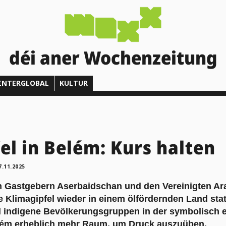
déi aner Wochenzeitung
INTERGLOBAL
KULTUR
el in Belém: Kurs halten
7.11.2025
n Gastgebern Aserbaidschan und den Vereinigten Ar
ge Klimagipfel wieder in einem ölfördernden Land sta
nd indigene Bevölkerungsgruppen in der symbolisch
ém erheblich mehr Raum, um Druck auszuüben.