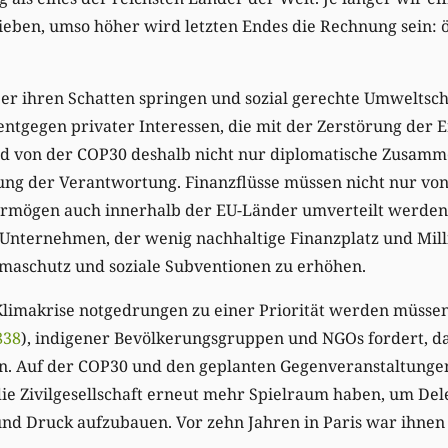
ieben, umso höher wird letzten Endes die Rechnung sein: 
er ihren Schatten springen und sozial gerechte Umwelts
entgegen privater Interessen, die mit der Zerstörung der E
d von der COP30 deshalb nicht nur diplomatische Zusamm
lung der Verantwortung. Finanzflüsse müssen nicht nur vo
Vermögen auch innerhalb der EU-Länder umverteilt werden
 Unternehmen, der wenig nachhaltige Finanzplatz und Mil
imaschutz und soziale Subventionen zu erhöhen.
limakrise notgedrungen zu einer Priorität werden müssen
838
), indigener Bevölkerungsgruppen und NGOs fordert, d
ln. Auf der COP30 und den geplanten Gegenveranstaltunge
e Zivilgesellschaft erneut mehr Spielraum haben, um Dele
und Druck aufzubauen. Vor zehn Jahren in Paris war ihnen