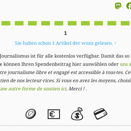
M
1
Sie haben schon 1 Artikel der woxx gelesen.
↑
Journalismus ist für alle kostenlos verfügbar. Damit das so
Sie können Ihren Spendenbeitrag hier auswählen oder
uns 
re journalisme libre et engagé est accessible à tous·tes. Cec
ien de nos lecteur·rices. Si vous en avez les moyens, chois
une autre forme de soutien ici
. Merci ! .
🪙
💶
💰
💳