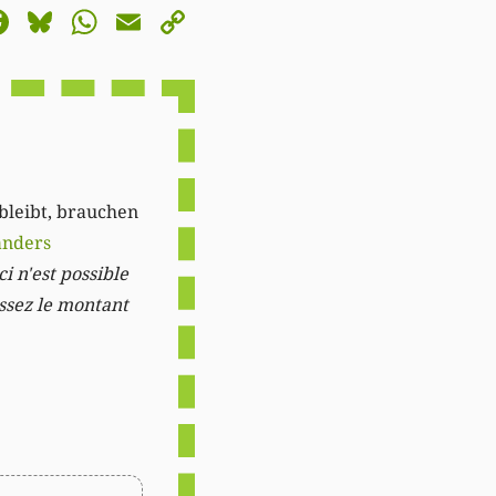
astodon
Facebook
Bluesky
WhatsApp
Email
Copy
Link
 bleibt, brauchen
anders
i n'est possible
issez le montant