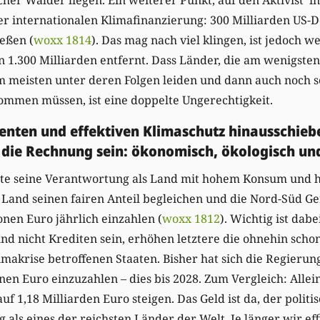
 internationalen Klimafinanzierung: 300 Milliarden US-Do
ießen (
woxx 1814
). Das mag nach viel klingen, ist jedoch w
n 1.300 Milliarden entfernt. Dass Länder, die am wenigsten
m meisten unter deren Folgen leiden und dann auch noch s
ommen müssen, ist eine doppelte Ungerechtigkeit.
zienten und effektiven Klimaschutz hinausschie
 die Rechnung sein: ökonomisch, ökologisch und
e seine Verantwortung als Land mit hohem Konsum und 
and seinen fairen Anteil begleichen und die Nord-Süd Ger
onen Euro jährlich einzahlen (
woxx 1812
). Wichtig ist dab
nd nicht Krediten sein, erhöhen letztere die ohnehin sch
makrise betroffenen Staaten. Bisher hat sich die Regieru
onen Euro einzuzahlen – dies bis 2028. Zum Vergleich: Allei
auf 1,18 Milliarden Euro steigen. Das Geld ist da, der politi
 als eines der reichsten Länder der Welt. Je länger wir eff