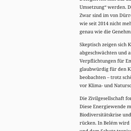
Umsetzung“ werden. Die
Zwar sind im von Dürr
wie seit 2014 nicht me
genau wie die Genehm
Skeptisch zeigen sich 
abgeschwächten und a
Verpflichtungen für E
glaubwürdig für den Kl
beobachten – trotz sc
vor Klima- und Naturs
Die Zivilgesellschaft 
Diese Energiewende mu
Biodiversitätskrise u
rücken. In Belém wird
und dem Schutz tropisc