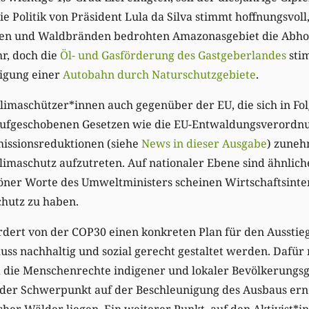
 Politik von Präsident Lula da Silva stimmt hoffnungsvoll, 
en und Waldbränden bedrohten Amazonasgebiet die Abhol
hr, doch die
Öl- und Gasförderung des Gastgeberlandes
stim
igung einer
Autobahn durch Naturschutzgebiete
.
Klimaschützer*innen auch gegenüber der EU, die sich in Fo
ufgeschobenen Gesetzen wie die EU-Entwaldungsverordnu
missionsreduktionen (siehe
News in dieser Ausgabe
) zuneh
imaschutz aufzutreten. Auf nationaler Ebene sind ähnlich
höner Worte des Umweltministers scheinen Wirtschaftsinte
chutz zu haben.
fordert von der COP30 einen konkreten Plan für den Ausstieg
ss nachhaltig und sozial gerecht gestaltet werden. Dafür
nd die Menschenrechte indigener und lokaler Bevölkerungs
 der Schwerpunkt auf der Beschleunigung des Ausbaus er
her Wälder liegen. Ein weiterer Punkt, auf den Aktivist*inn