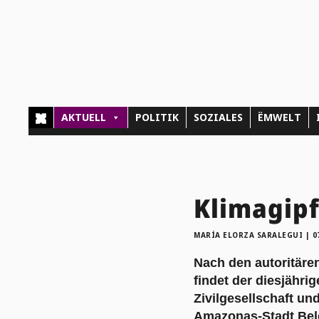
AKTUELL
POLITIK
SOZIALES
ËMWELT
Klimagipf
MARÍA ELORZA SARALEGUI
|
0
Nach den autoritäre
findet der diesjähri
Zivilgesellschaft u
Amazonas-Stadt Bel