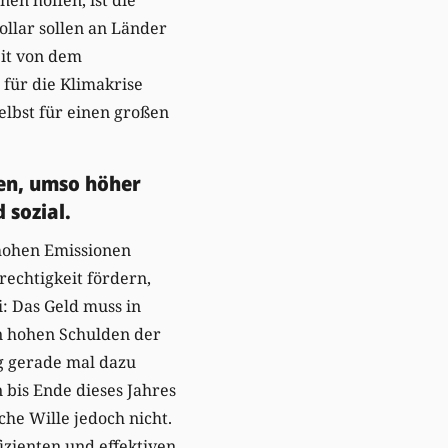
llar sollen an Länder
eit von dem
 für die Klimakrise
elbst für einen großen
ben, umso höher
 sozial.
hohen Emissionen
echtigkeit fördern,
ei: Das Geld muss in
on hohen Schulden der
ng gerade mal dazu
n bis Ende dieses Jahres
sche Wille jedoch nicht.
izienten und effektiven