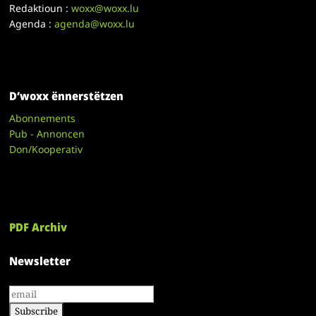
Redaktioun :
woxx@woxx.lu
Agenda :
agenda@woxx.lu
D’woxx ënnerstëtzen
Abonnements
Pub - Annoncen
Don/Kooperativ
PDF Archiv
Newsletter