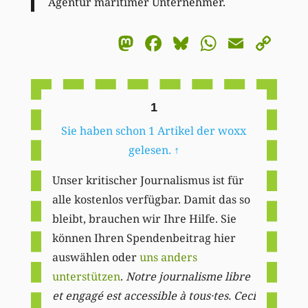
Agentur maritimer Unternehmer.
Mastodon
Facebook
Bluesky
WhatsA
Email
Co
Li
1
Sie haben schon 1 Artikel der woxx
gelesen.
↑
Unser kritischer Journalismus ist für
alle kostenlos verfügbar. Damit das so
bleibt, brauchen wir Ihre Hilfe. Sie
können Ihren Spendenbeitrag hier
auswählen oder
uns anders
unterstützen
.
Notre journalisme libre
et engagé est accessible à tous·tes. Ceci