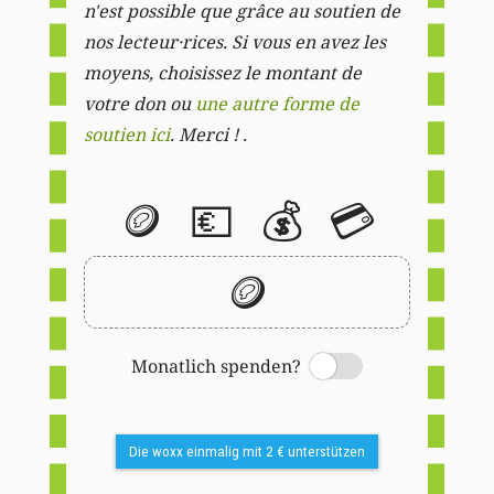
n'est possible que grâce au soutien de
nos lecteur·rices. Si vous en avez les
moyens, choisissez le montant de
votre don ou
une autre forme de
soutien ici
. Merci ! .
🪙
💶
💰
💳
🪙
Monatlich spenden?
Switch
Die woxx einmalig mit 2 € unterstützen