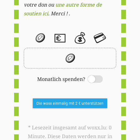
votre don ou
une autre forme de
soutien ici
. Merci ! .
🪙
💶
💰
💳
🪙
Monatlich spenden?
Switch
Die woxx einmalig mit 2 € unterstützen
* Lesezeit insgesamt auf woxx.lu: 0
Minute. Diese Daten werden nur in