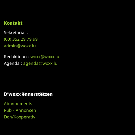
Kontakt
Sekretariat :
(00)
352 29 79 99
admin@woxx.lu
Redaktioun :
woxx@woxx.lu
Agenda :
agenda@woxx.lu
D’woxx ënnerstëtzen
Abonnements
Pub - Annoncen
Don/Kooperativ