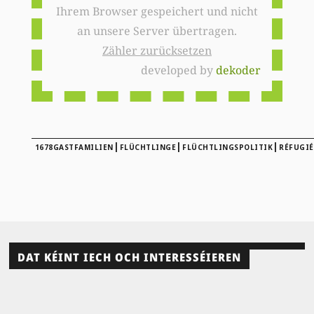
Ihrem Browser gespeichert und nicht
an unsere Server übertragen.
Zähler zurücksetzen
developed by
dekoder
|
|
|
1678GASTFAMILIEN
FLÜCHTLINGE
FLÜCHTLINGSPOLITIK
RÉFUGIÉ
DAT KÉINT IECH OCH INTERESSÉIEREN