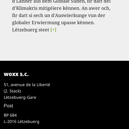
d'Länner aus dem Globale Süden, fir datt déi
d'Klimakris mitigéiere kënnen. An awer och,
fir datt si sech un d'Auswierkunge vun der
globaler Erwiermung upasse kënnen.
Lëtzebuerg steet
[+]
woxx s.c.
51, avenue de la Liberté
(2. Stack)
Lëtzebuerg-Gare
Post
BP 684
L-2016 Lëtzebuerg