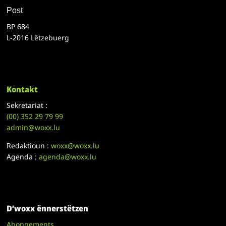
Post
BP 684
L-2016 Lëtzebuerg
Kontakt
Sekretariat :
(00)
352 29 79 99
admin@woxx.lu
Redaktioun :
woxx@woxx.lu
Agenda :
agenda@woxx.lu
D’woxx ënnerstëtzen
Abonnements