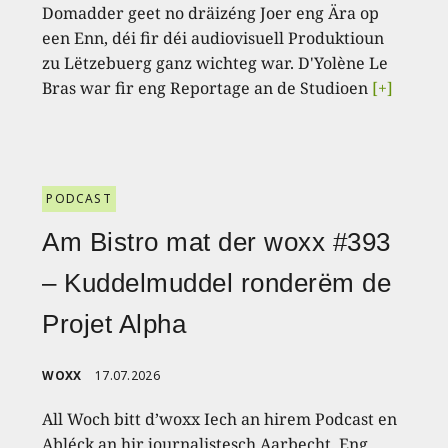
Domadder geet no dräizéng Joer eng Ära op
een Enn, déi fir déi audiovisuell Produktioun
zu Lëtzebuerg ganz wichteg war. D'Yolène Le
Bras war fir eng Reportage an de Studioen
[+]
PODCAST
Am Bistro mat der woxx #393
– Kuddelmuddel ronderëm de
Projet Alpha
WOXX
17.07.2026
All Woch bitt d’woxx Iech an hirem Podcast en
Abléck an hir journalistesch Aarbecht. Eng