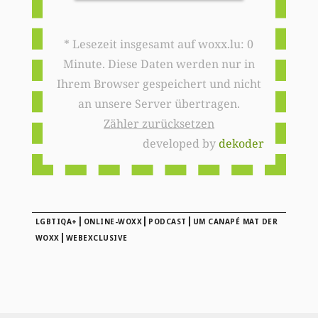
* Lesezeit insgesamt auf woxx.lu: 0
Minute. Diese Daten werden nur in
Ihrem Browser gespeichert und nicht
an unsere Server übertragen.
Zähler zurücksetzen
developed by
dekoder
|
|
|
LGBTIQA+
ONLINE-WOXX
PODCAST
UM CANAPÉ MAT DER
|
WOXX
WEBEXCLUSIVE