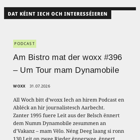
DAT KÉINT IECH OCH INTERESSÉIEREN
PODCAST
Am Bistro mat der woxx #396
– Um Tour mam Dynamobile
WOXX
31.07.2026
All Woch bitt d’woxx Iech an hirem Podcast en
Abléck an hir journalistesch Aarbecht.
Zanter 1995 fuere Leit aus der Belsch ënnert
dem Numm Dynamobile zesummen an
d'Vakanz – mam Vëlo. Néng Deeg laang si ronn
130 Leit op zwee Rieder ënnerwee, ënnert