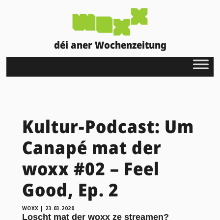
déi aner Wochenzeitung
Kultur-Podcast: Um
Canapé mat der
woxx #02 – Feel
Good, Ep. 2
WOXX
|
23.03.2020
Loscht mat der woxx ze streamen?