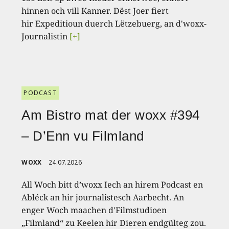
hinnen och vill Kanner. Dëst Joer fiert
hir Expeditioun duerch Lëtzebuerg, an d'woxx-
Journalistin
[+]
PODCAST
Am Bistro mat der woxx #394
– D’Enn vu Filmland
WOXX
24.07.2026
All Woch bitt d’woxx Iech an hirem Podcast en
Abléck an hir journalistesch Aarbecht. An
enger Woch maachen d'Filmstudioen
„Filmland“ zu Keelen hir Dieren endgülteg zou.