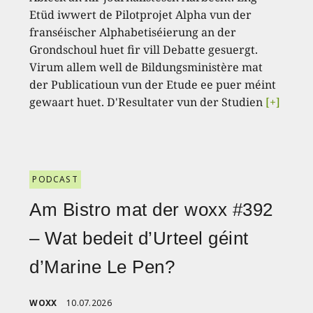
Etüd iwwert de Pilotprojet Alpha vun der
franséischer Alphabetiséierung an der
Grondschoul huet fir vill Debatte gesuergt.
Virum allem well de Bildungsministère mat
der Publicatioun vun der Etude ee puer méint
gewaart huet. D'Resultater vun der Studien
[+]
PODCAST
Am Bistro mat der woxx #392
– Wat bedeit d’Urteel géint
d’Marine Le Pen?
WOXX
10.07.2026