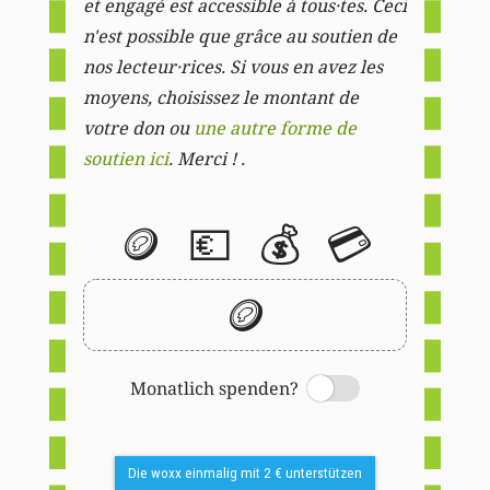
et engagé est accessible à tous·tes. Ceci
n'est possible que grâce au soutien de
nos lecteur·rices. Si vous en avez les
moyens, choisissez le montant de
votre don ou
une autre forme de
soutien ici
. Merci ! .
🪙
💶
💰
💳
🪙
Monatlich spenden?
Switch
Die woxx einmalig mit 2 € unterstützen