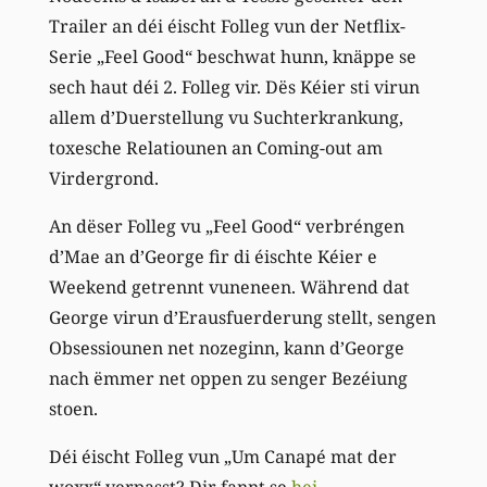
Trailer an déi éischt Folleg vun der Netflix-
Serie „Feel Good“ beschwat hunn, knäppe se
sech haut déi 2. Folleg vir. Dës Kéier sti virun
allem d’Duerstellung vu Suchterkrankung,
toxesche Relatiounen an Coming-out am
Virdergrond.
An dëser Folleg vu „Feel Good“ verbréngen
d’Mae an d’George fir di éischte Kéier e
Weekend getrennt vuneneen. Während dat
George virun d’Erausfuerderung stellt, sengen
Obsessiounen net nozeginn, kann d’George
nach ëmmer net oppen zu senger Bezéiung
stoen.
Déi éischt Folleg vun „Um Canapé mat der
woxx“ verpasst? Dir fannt se
hei
.