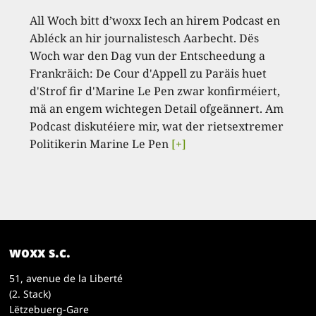
All Woch bitt d’woxx Iech an hirem Podcast en
Abléck an hir journalistesch Aarbecht. Dës
Woch war den Dag vun der Entscheedung a
Frankräich: De Cour d'Appell zu Paräis huet
d'Strof fir d'Marine Le Pen zwar konfirméiert,
mä an engem wichtegen Detail ofgeännert. Am
Podcast diskutéiere mir, wat der rietsextremer
Politikerin Marine Le Pen
[+]
woxx s.c.
51, avenue de la Liberté
(2. Stack)
Lëtzebuerg-Gare