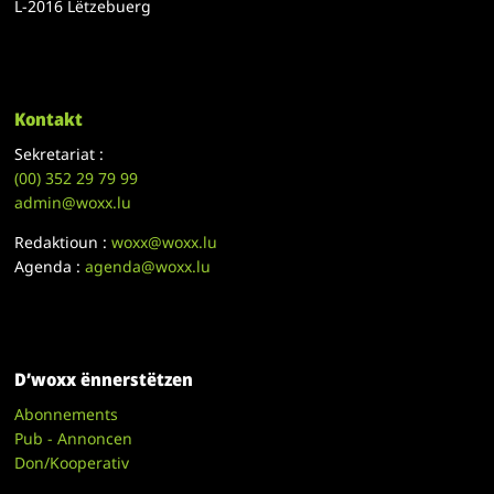
L-2016 Lëtzebuerg
Kontakt
Sekretariat :
(00)
352 29 79 99
admin@woxx.lu
Redaktioun :
woxx@woxx.lu
Agenda :
agenda@woxx.lu
D’woxx ënnerstëtzen
Abonnements
Pub - Annoncen
Don/Kooperativ