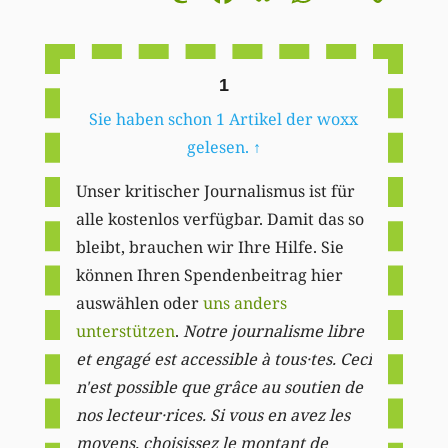
Li
1
Sie haben schon 1 Artikel der woxx
gelesen.
↑
Unser kritischer Journalismus ist für
alle kostenlos verfügbar. Damit das so
bleibt, brauchen wir Ihre Hilfe. Sie
können Ihren Spendenbeitrag hier
auswählen oder
uns anders
unterstützen
.
Notre journalisme libre
et engagé est accessible à tous·tes. Ceci
n'est possible que grâce au soutien de
nos lecteur·rices. Si vous en avez les
moyens, choisissez le montant de