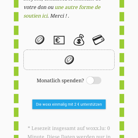
votre don ou
une autre forme de
soutien ici
. Merci ! .
🪙
💶
💰
💳
🪙
Monatlich spenden?
Switch
Die woxx einmalig mit 2 € unterstützen
* Lesezeit insgesamt auf woxx.lu: 0
Minute. Diese Daten werden nur in