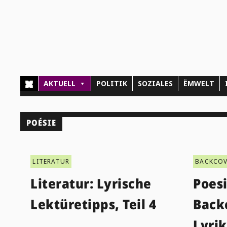
AKTUELL
POLITIK
SOZIALES
ËMWELT
POÉSIE
LITERATUR
BACKCOV
Literatur: Lyrische
Poes
Lektüretipps, Teil 4
Back
Lyri