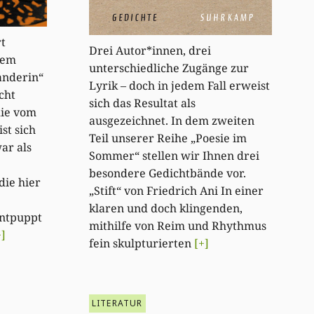
rt
Drei Autor*innen, drei
rem
unterschiedliche Zugänge zur
anderin“
Lyrik – doch in jedem Fall erweist
cht
sich das Resultat als
die vom
ausgezeichnet. In dem zweiten
st sich
Teil unserer Reihe „Poesie im
ar als
Sommer“ stellen wir Ihnen drei
besondere Gedichtbände vor.
die hier
„Stift“ von Friedrich Ani In einer
klaren und doch klingenden,
entpuppt
mithilfe von Reim und Rhythmus
+]
fein skulpturierten
[+]
LITERATUR