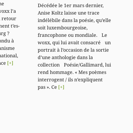
ne
Décédée le 1er mars dernier,
woxx l’a
Anise Koltz laisse une trace
n retour
indélébile dans la poésie, qu’elle
ent t’es-
soit luxembourgeoise,
urg ?
francophone ou mondiale. Le
pondu à
woxx, qui lui avait consacré un
ganisme
portrait à l’occasion de la sortie
ational,
d’une anthologie dans la
nce
[+]
collection Poésie/Gallimard, lui
rend hommage. « Mes poèmes
interrogent / ils n’expliquent
pas ». Ce
[+]