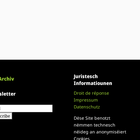
Juristesch
Archiv
Informatiounen
Droit de réponse
letter
Impressum
Datenschutz
Dëse Site benotzt
nëmmen technesch
néideg an anonymiséiert
Cookies.