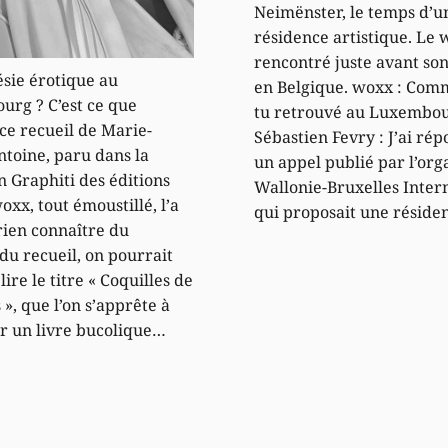
Neimënster, le temps d’u
résidence artistique. Le 
rencontré juste avant so
ésie érotique au
en Belgique. woxx : Comm
rg ? C’est ce que
tu retrouvé au Luxembo
ce recueil de Marie-
Sébastien Fevry : J’ai ré
ntoine, paru dans la
un appel publié par l’or
n Graphiti des éditions
Wallonie-Bruxelles Intern
oxx, tout émoustillé, l’a
qui proposait une réside
 rien connaître du
du recueil, on pourrait
 lire le titre « Coquilles de
 », que l’on s’apprête à
r un livre bucolique…