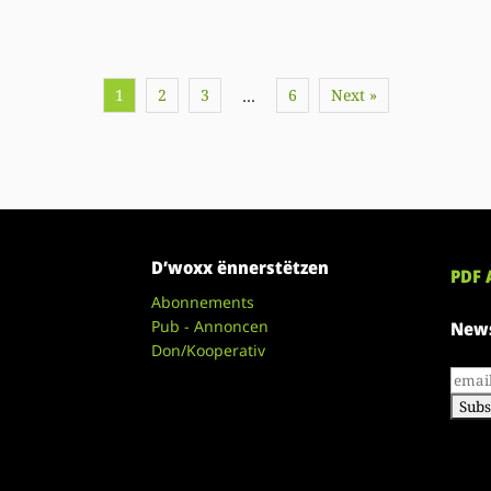
1
2
3
6
Next »
…
D’woxx ënnerstëtzen
PDF 
Abonnements
Pub - Annoncen
News
Don/Kooperativ