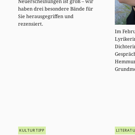
Neuerscheinungen ist groß – wir
haben drei besondere Bände für
Sie herausgegriffen und
rezensiert.
Im Febru
Lyrikeri
Dichteri
Gespräc
Hemmung
Grundmo
KULTURTIPP
LITERAT