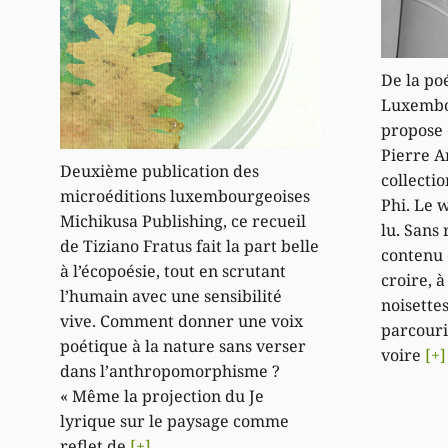
De la po
Luxembou
propose 
Pierre A
Deuxième publication des
collectio
microéditions luxembourgeoises
Phi. Le w
Michikusa Publishing, ce recueil
lu. Sans
de Tiziano Fratus fait la part belle
contenu 
à l’écopoésie, tout en scrutant
croire, à
l’humain avec une sensibilité
noisettes
vive. Comment donner une voix
parcouri
poétique à la nature sans verser
voire
[+]
dans l’anthropomorphisme ?
« Même la projection du Je
lyrique sur le paysage comme
reflet de
[+]