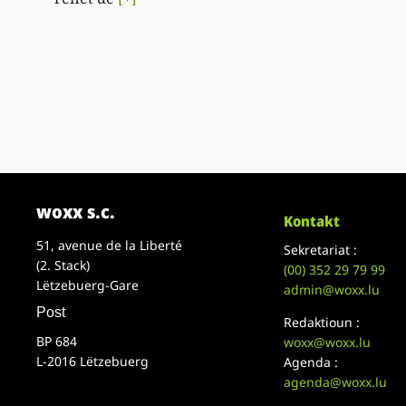
woxx s.c.
Kontakt
51, avenue de la Liberté
Sekretariat :
(2. Stack)
(00)
352 29 79 99
Lëtzebuerg-Gare
admin@woxx.lu
Post
Redaktioun :
BP 684
woxx@woxx.lu
L-2016 Lëtzebuerg
Agenda :
agenda@woxx.lu