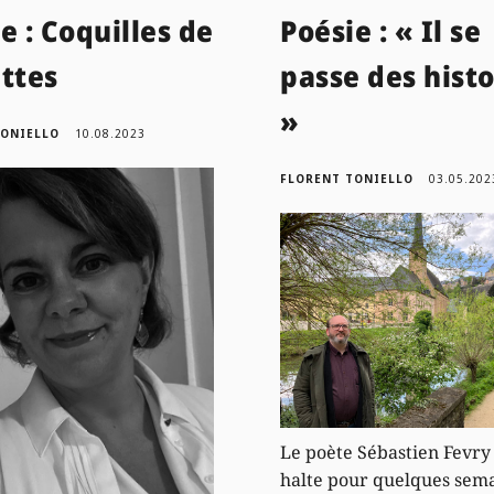
e : Coquilles de
Poésie : « Il se
ttes
passe des histo
»
TONIELLO
10.08.2023
FLORENT TONIELLO
03.05.202
Le poète Sébastien Fevry 
halte pour quelques sema