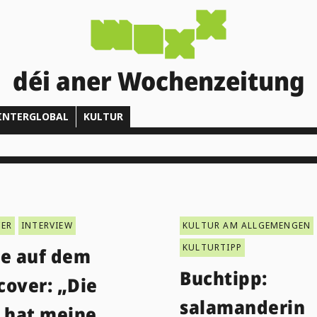
déi aner Wochenzeitung
INTERGLOBAL
KULTUR
ER
INTERVIEW
KULTUR AM ALLGEMENGEN
KULTURTIPP
ie auf dem
Buchtipp:
cover: „Die
salamanderin
k hat meine