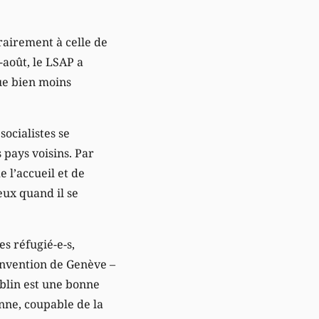
rairement à celle de
-août, le LSAP a
ue bien moins
socialistes se
 pays voisins. Par
 l’accueil et de
eux quand il se
es réfugié-e-s,
onvention de Genève –
ublin est une bonne
nne, coupable de la