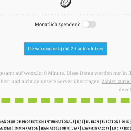
🪙
Monatlich spenden?
Switch
Die woxx einmalig mit 2 € unterstützen
0 Minute. Diese Daten werden nur in Ihrem Browser
chert und nicht an unsere Server übertragen.
Zähler zurüc
deve
|
|
|
MANDEUR DE PROTECTION INTERNATIONALE
DPI
DUBLIN
ÉLECTIONS 2018
|
|
|
|
|
ANISME
IMMIGRATION
JEAN ASSELBORN
LSAP
LSAPMIGRA2018
LUC FRIED