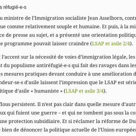
 réfugié-e-s
u ministre de l’Immigration socialiste Jean Asselborn, cont
çue comme relativement souple et humaine. Et puis, à la mi
e de presse au sujet, et a présenté une orientation politiq
le programme pouvait laisser craindre (
LSAP et asile 2/4
).
accent sur la nécessité de voies d’immigration légale, les 
du populisme antiréfugié-e-s qui fait des ravages dans les
es mesures pratiques devant conduire à une amélioration de
deur-se-s d’asile laissent l’impression que le LSAP est séri
tique d’asile « humaniste » (
LSAP et asile 3/4
).
lous persistent. Il n’est pas clair dans quelle mesure d’autr
ux qui fuient une guerre – et qui ne tombent pas sous la c
une protection subsidiaire. Et si réclamer la réforme de D
e bien de dénoncer la politique actuelle de l’Union europée