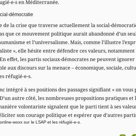
fugié-e-s en Méditerranée.
ocial-démocratie
de la crise que traverse actuellement la social-démocratie 
pas que ce mouvement politique aurait abandonné d’un seul
humanisme et l’universalisme. Mais, comme l’illustre l’expr
aliste », elle hésite entre défendre ces valeurs, notamment 
r. En effet, les partis sociaux-démocrates ne peuvent ignore
ible aux discours sur la menace – économique, sociale, cultu
s réfugié-e-s.
nc intégré à ses positions des passages signifiant « on vous
. D’un autre côté, les nombreuses propositions pratiques et 
 manière volontariste signalent que le parti tient à ses vale
éliciter son courage politique et espérer que d’autres partis
online-woxx sur le LSAP et les réfugié-e-s.