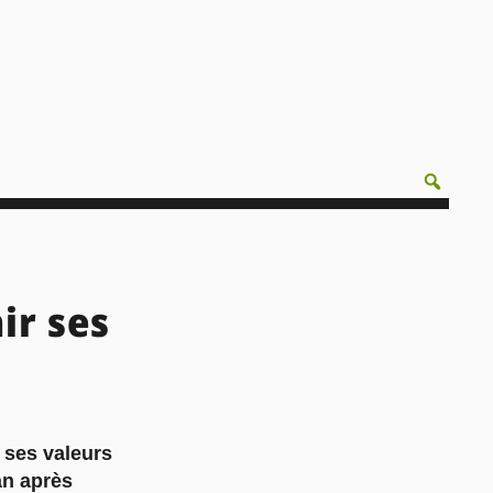
ir ses
r ses valeurs
an après