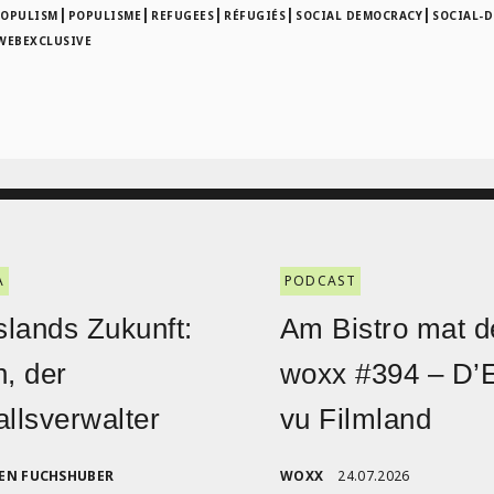
|
|
|
|
|
OPULISM
POPULISME
REFUGEES
RÉFUGIÉS
SOCIAL DEMOCRACY
SOCIAL-
WEBEXCLUSIVE
A
PODCAST
lands Zukunft:
Am Bistro mat d
n, der
woxx #394 – D’
allsverwalter
vu Filmland
EN FUCHSHUBER
WOXX
24.07.2026