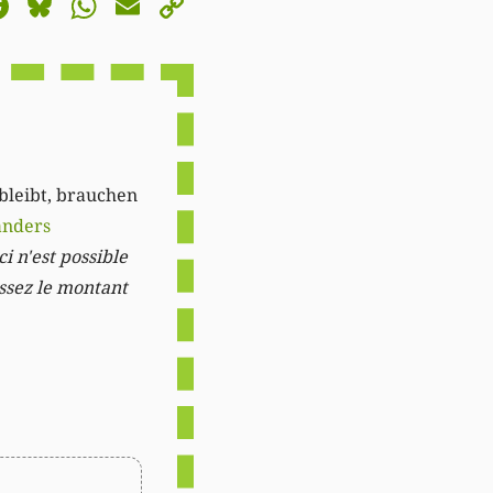
astodon
Facebook
Bluesky
WhatsApp
Email
Copy
Link
 bleibt, brauchen
anders
i n'est possible
issez le montant