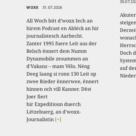
30.07.20
WOXX
31.07.2026
Akuter
All Woch bitt d’woxx Iech an
steige
hirem Podcast en Abléck an hir
Derzei
journalistesch Aarbecht.
wonach
Zanter 1995 fuere Leit aus der
Herrsc
Belsch ënnert dem Numm
Doch d
Dynamobile zesummen an
System
d'Vakanz – mam Vëlo. Néng
auf de
Deeg laang si ronn 130 Leit op
Nieder
zwee Rieder ënnerwee, ënnert
hinnen och vill Kanner. Dëst
Joer fiert
hir Expeditioun duerch
Lëtzebuerg, an d'woxx-
Journalistin
[+]