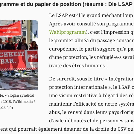
gramme et du papier de position (résumé :
Die LSAP 
Le LSAP est-il le grand méchant loup d
Après avoir consulté son programme
Wahlprogramm
), c’est l’impression 
le premier alinéa du passage consacré
européenne, le parti suggère qu’à par
d’une protection, les réfugié-e-s sera
traite des êtres humains.
De surcroît, sous le titre « Intégratio
protection internationale », le LSAP c
une vision restrictive à l’égard des ré
le. » Slogan syndical
n 2015. (Wikimedia /
maintenir l’efficacité de notre système
-SA 3.0)
abus, le renvoi dans leurs pays d’or
d’asile déboutés et de personnes sans
ent qui pourrait également émaner de la droite du CSV ou 