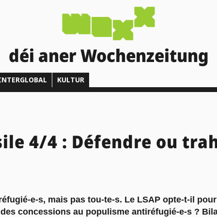
déi aner Wochenzeitung
INTERGLOBAL
KULTUR
ile 4/4 : Défendre ou trah
réfugié-e-s, mais pas tou-te-s. Le LSAP opte-t-il pou
des concessions au populisme antiréfugié-e-s ? Bil