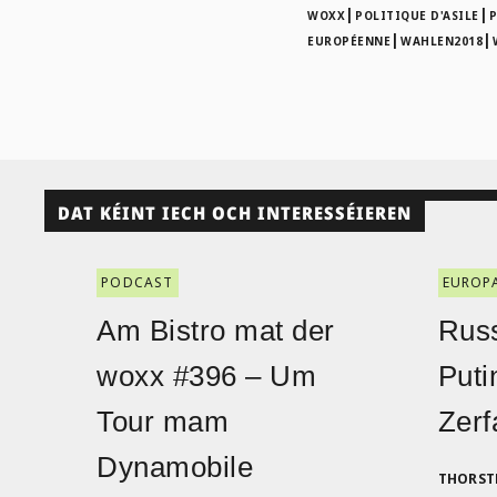
|
|
WOXX
POLITIQUE D'ASILE
P
|
|
EUROPÉENNE
WAHLEN2018
DAT KÉINT IECH OCH INTERESSÉIEREN
PODCAST
EUROP
Am Bistro mat der
Russ
woxx #396 – Um
Puti
Tour mam
Zerf
Dynamobile
THORST