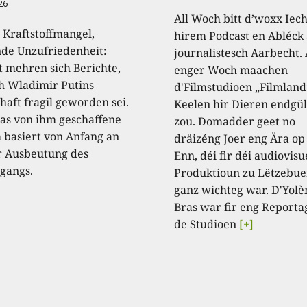
26
All Woch bitt d’woxx Iec
 Kraftstoffmangel,
hirem Podcast en Abléck 
nde Unzufriedenheit:
journalistesch Aarbecht.
t mehren sich Berichte,
enger Woch maachen
 Wladimir Putins
d'Filmstudioen „Filmland
haft fragil geworden sei.
Keelen hir Dieren endgül
as von ihm geschaffene
zou. Domadder geet no
 basiert von Anfang an
dräizéng Joer eng Ära op
r Ausbeutung des
Enn, déi fir déi audiovisu
gangs.
Produktioun zu Lëtzebue
ganz wichteg war. D'Yolè
Bras war fir eng Reporta
de Studioen
[+]