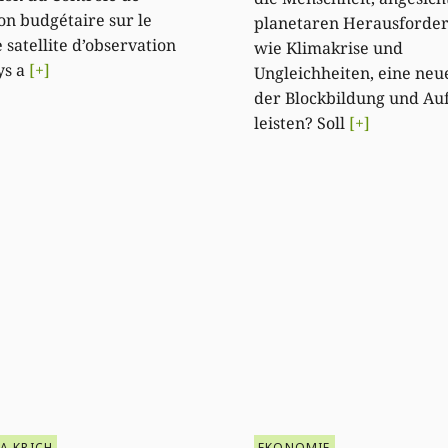
ion budgétaire sur le
planetaren Herausforde
 satellite d’observation
wie Klimakrise und
ys a
[+]
Ungleichheiten, eine neu
der Blockbildung und Au
leisten? Soll
[+]
A KRICH
EKONOMIE