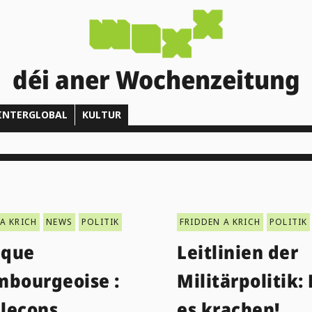
déi aner Wochenzeitung
INTERGLOBAL
KULTUR
A KRICH
NEWS
POLITIK
FRIDDEN A KRICH
POLITIK
ique
Leitlinien der
mbourgeoise :
Militärpolitik: 
 leçons
es krachen!