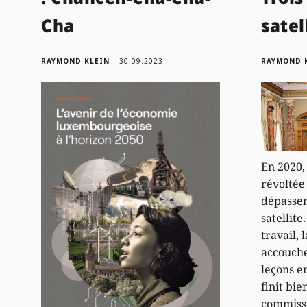
Cha
satel
RAYMOND KLEIN
30.09.2023
RAYMOND 
En 2020,
révoltée 
dépasse
satellite
travail,
accouche
leçons en
finit bie
commissi