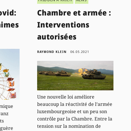
ovid:
Chambre et armée :
nimes
Interventions
autorisées
RAYMOND KLEIN
06.05.2021
Une nouvelle loi améliore
beaucoup la réactivité de l’armée
omique
luxembourgeoise et un peu son
ranz
contrôle par la Chambre. Entre la
ts
tension sur la nomination de
t guère