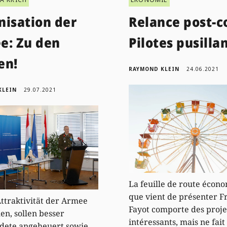
nisation der
Relance post-c
e: Zu den
Pilotes pusilla
en!
RAYMOND KLEIN
24.06.2021
KLEIN
29.07.2021
La feuille de route écon
que vient de présenter F
ttraktivität der Armee
Fayot comporte des proje
en, sollen besser
intéressants, mais ne fai
dete angeheuert sowie