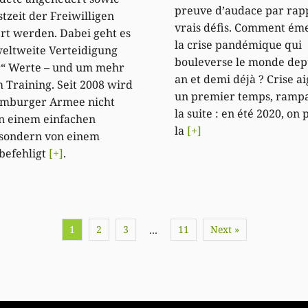
preuve d’audace par rap
stzeit der Freiwilligen
vrais défis. Comment ém
rt werden. Dabei geht es
la crise pandémique qui
eltweite Verteidigung
bouleverse le monde dep
r“ Werte – und um mehr
an et demi déjà ? Crise a
 Training. Seit 2008 wird
un premier temps, ramp
emburger Armee nicht
la suite : en été 2020, on 
n einem einfachen
la
[+]
 sondern von einem
befehligt
[+]
.
1
2
3
11
Next »
…