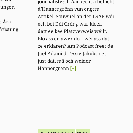
journalistesch Aarbecht a beliicht
rungen
d’Hannergrënn vun engem
Artikel. Souwuel an der LSAP wéi
e Ära
och bei Déi Gréng war kloer,
früstung
datt ee kee Platzverweis wéilt.
Elo ass en awer do – wéi ass dat
ze erklären? Am Podcast freet de
Joël Adami d'Tessie Jakobs net
just dat, mä och weider
Hannergrënn
[+]
FRIDDEN A KRICH
NEWS