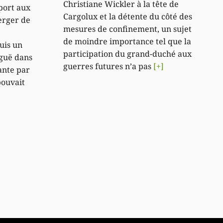
Christiane Wickler à la tête de
port aux
Cargolux et la détente du côté des
erger de
mesures de confinement, un sujet
de moindre importance tel que la
uis un
participation du grand-duché aux
iguë dans
guerres futures n’a pas
[+]
ante par
pouvait