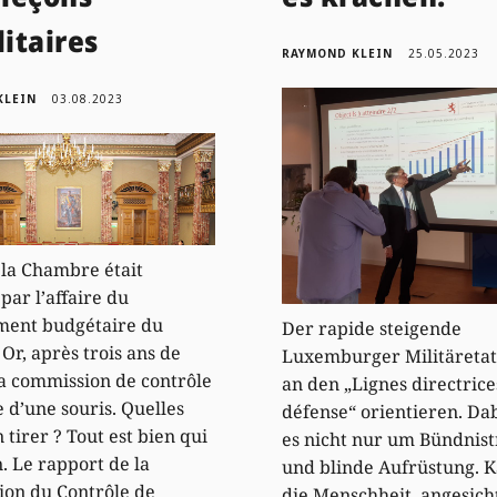
litaires
RAYMOND KLEIN
25.05.2023
KLEIN
03.08.2023
 la Chambre était
par l’affaire du
ment budgétaire du
Der rapide steigende
. Or, après trois ans de
Luxemburger Militäretat 
 la commission de contrôle
an den „Lignes directrice
 d’une souris. Quelles
défense“ orientieren. Da
 tirer ? Tout est bien qui
es nicht nur um Bündnis
n. Le rapport de la
und blinde Aufrüstung. K
on du Contrôle de
die Menschheit, angesich