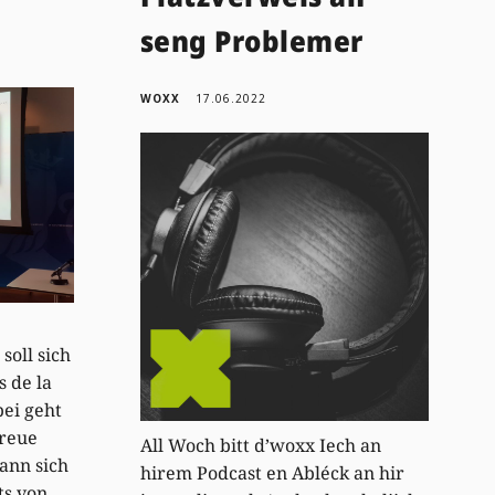
seng Problemer
WOXX
17.06.2022
soll sich
s de la
bei geht
treue
All Woch bitt d’woxx Iech an
ann sich
hirem Podcast en Abléck an hir
ts von