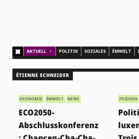
AKTUELL
POLITIK
SOZIALES
ËMWELT
ÉTIENNE SCHNEIDER
EKONOMIE
ËMWELT
NEWS
FRIDDEN 
ECO2050-
Polit
Abschlusskonferenz
luxe
: Chancen-Cha-Cha-
Trois