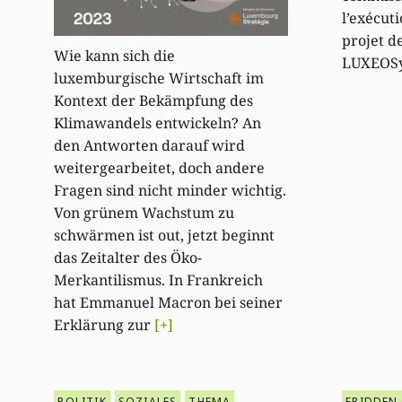
l’exécut
projet de
Wie kann sich die
LUXEOS
luxemburgische Wirtschaft im
Kontext der Bekämpfung des
Klimawandels entwickeln? An
den Antworten darauf wird
weitergearbeitet, doch andere
Fragen sind nicht minder wichtig.
Von grünem Wachstum zu
schwärmen ist out, jetzt beginnt
das Zeitalter des Öko-
Merkantilismus. In Frankreich
hat Emmanuel Macron bei seiner
Erklärung zur
[+]
POLITIK
SOZIALES
THEMA
FRIDDEN 