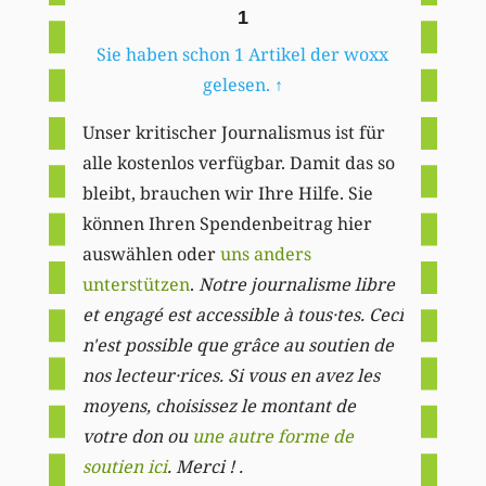
1
Sie haben schon 1 Artikel der woxx
gelesen.
↑
Unser kritischer Journalismus ist für
alle kostenlos verfügbar. Damit das so
bleibt, brauchen wir Ihre Hilfe. Sie
können Ihren Spendenbeitrag hier
auswählen oder
uns anders
unterstützen
.
Notre journalisme libre
et engagé est accessible à tous·tes. Ceci
n'est possible que grâce au soutien de
nos lecteur·rices. Si vous en avez les
moyens, choisissez le montant de
votre don ou
une autre forme de
soutien ici
. Merci ! .