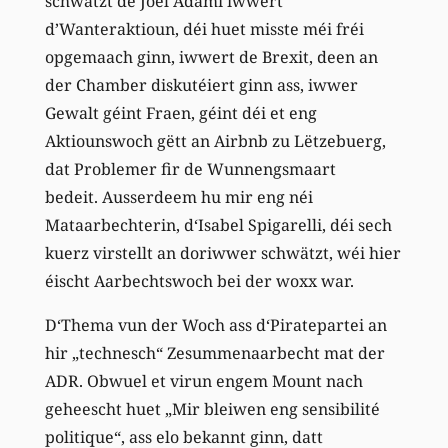
schwätzt de Joël Adami iwwert
d’Wanteraktioun, déi huet misste méi fréi
opgemaach ginn, iwwert de Brexit, deen an
der Chamber diskutéiert ginn ass, iwwer
Gewalt géint Fraen, géint déi et eng
Aktiounswoch gëtt an Airbnb zu Lëtzebuerg,
dat Problemer fir de Wunnengsmaart
bedeit. Ausserdeem hu mir eng néi
Mataarbechterin, d‘Isabel Spigarelli, déi sech
kuerz virstellt an doriwwer schwätzt, wéi hier
éischt Aarbechtswoch bei der woxx war.
D‘Thema vun der Woch ass d‘Piratepartei an
hir „technesch“ Zesummenaarbecht mat der
ADR. Obwuel et virun engem Mount nach
geheescht huet „Mir bleiwen eng sensibilité
politique“, ass elo bekannt ginn, datt