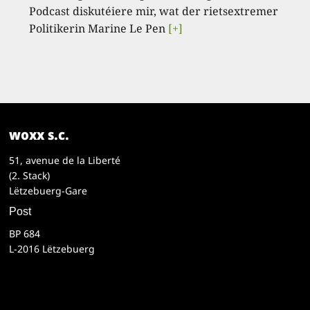
Podcast diskutéiere mir, wat der rietsextremer
Politikerin Marine Le Pen
[+]
woxx s.c.
51, avenue de la Liberté
(2. Stack)
Lëtzebuerg-Gare
Post
BP 684
L-2016 Lëtzebuerg