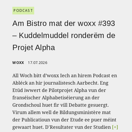
PODCAST
Am Bistro mat der woxx #393
– Kuddelmuddel ronderëm de
Projet Alpha
WOXX
17.07.2026
All Woch bitt d’woxx Iech an hirem Podcast en
Abléck an hir journalistesch Aarbecht. Eng
Etüd iwwert de Pilotprojet Alpha vun der
franséischer Alphabetiséierung an der
Grondschoul huet fir vill Debatte gesuergt.
Virum allem well de Bildungsministère mat
der Publicatioun vun der Etude ee puer méint
gewaart huet. D'Resultater vun der Studien
[+]