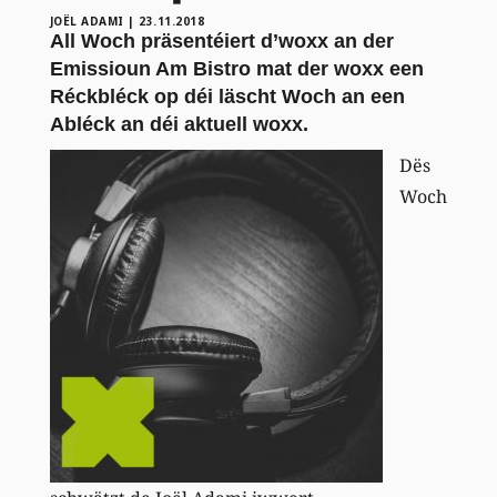
JOËL ADAMI
|
23.11.2018
All Woch präsentéiert d’woxx an der
Emissioun Am Bistro mat der woxx een
Réckbléck op déi läscht Woch an een
Abléck an déi aktuell woxx.
Dës
Woch