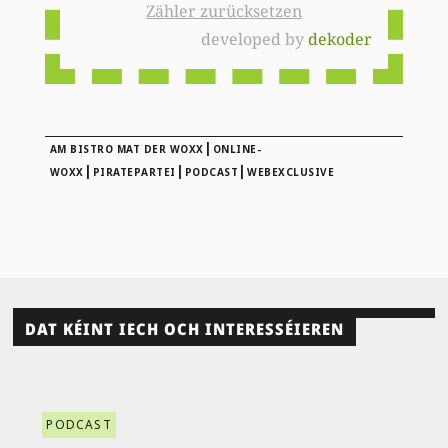
Zähler zurücksetzen
developed by
dekoder
|
AM BISTRO MAT DER WOXX
ONLINE-
|
|
|
WOXX
PIRATEPARTEI
PODCAST
WEBEXCLUSIVE
DAT KÉINT IECH OCH INTERESSÉIEREN
PODCAST