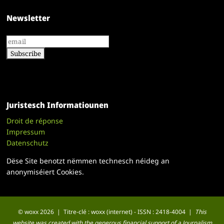
Newsletter
Juristesch Informatiounen
Droit de réponse
Impressum
Datenschutz
Dëse Site benotzt nëmmen technesch néideg an
anonymiséiert Cookies.
© woxx 2026 | Titre-clé : woxx (internet) - ISSN : 2418-4004 |
This
website was created with the generous financial support of a Journalism