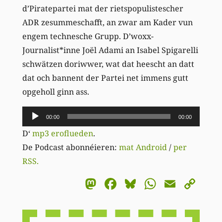
d’Piratepartei mat der rietspopulistescher
ADR zesummeschafft, an zwar am Kader vun
engem technesche Grupp. D’woxx-
Journalist*inne Joël Adami an Isabel Spigarelli
schwätzen doriwwer, wat dat heescht an datt
dat och bannent der Partei net immens gutt
opgeholl ginn ass.
Audio-
00:00
00:00
Player
D‘
mp3 eroflueden
.
De Podcast abonnéieren:
mat Android
/
per
RSS.
Mastodon
Facebook
Bluesky
WhatsA
Email
Co
Li