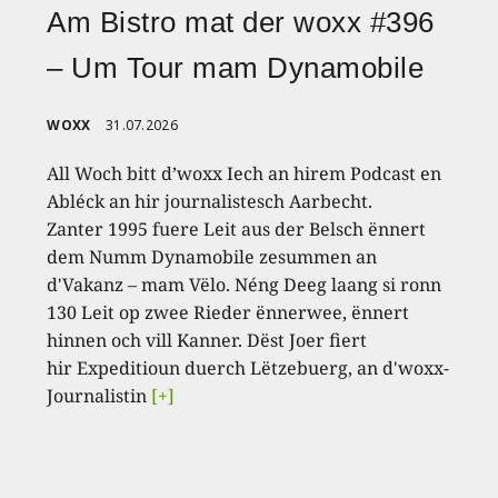
Am Bistro mat der woxx #396
– Um Tour mam Dynamobile
WOXX
31.07.2026
All Woch bitt d’woxx Iech an hirem Podcast en
Abléck an hir journalistesch Aarbecht.
Zanter 1995 fuere Leit aus der Belsch ënnert
dem Numm Dynamobile zesummen an
d'Vakanz – mam Vëlo. Néng Deeg laang si ronn
130 Leit op zwee Rieder ënnerwee, ënnert
hinnen och vill Kanner. Dëst Joer fiert
hir Expeditioun duerch Lëtzebuerg, an d'woxx-
Journalistin
[+]