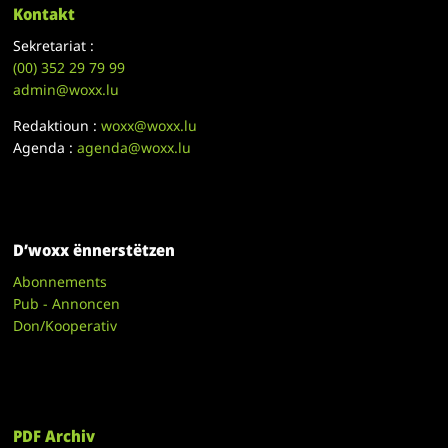
Kontakt
Sekretariat :
(00)
352 29 79 99
admin@woxx.lu
Redaktioun :
woxx@woxx.lu
Agenda :
agenda@woxx.lu
D’woxx ënnerstëtzen
Abonnements
Pub - Annoncen
Don/Kooperativ
PDF Archiv