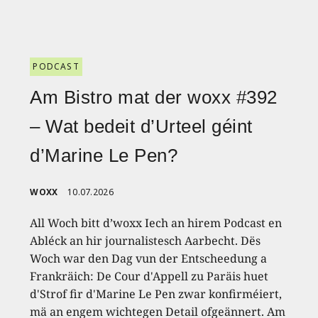
PODCAST
Am Bistro mat der woxx #392
– Wat bedeit d’Urteel géint
d’Marine Le Pen?
WOXX
10.07.2026
All Woch bitt d’woxx Iech an hirem Podcast en
Abléck an hir journalistesch Aarbecht. Dës
Woch war den Dag vun der Entscheedung a
Frankräich: De Cour d'Appell zu Paräis huet
d'Strof fir d'Marine Le Pen zwar konfirméiert,
mä an engem wichtegen Detail ofgeännert. Am