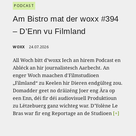
PODCAST
Am Bistro mat der woxx #394
– D’Enn vu Filmland
WOXX
24.07.2026
All Woch bitt d’woxx Iech an hirem Podcast en
Abléck an hir journalistesch Aarbecht. An
enger Woch maachen d'Filmstudioen
„Filmland“ zu Keelen hir Dieren endgülteg zou.
Domadder geet no dräizéng Joer eng Ära op
een Enn, déi fir déi audiovisuell Produktioun
zu Lëtzebuerg ganz wichteg war. D'Yolène Le
Bras war fir eng Reportage an de Studioen
[+]