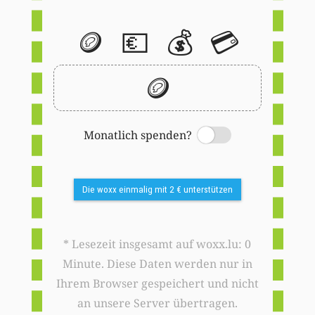
🪙
💶
💰
💳
🪙
Monatlich spenden?
Switch
Die woxx einmalig mit 2 € unterstützen
* Lesezeit insgesamt auf woxx.lu: 0
Minute. Diese Daten werden nur in
Ihrem Browser gespeichert und nicht
an unsere Server übertragen.