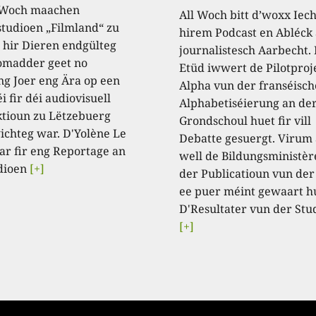
 Woch maachen
All Woch bitt d’woxx Iec
studioen „Filmland“ zu
hirem Podcast en Abléck 
 hir Dieren endgülteg
journalistesch Aarbecht.
omadder geet no
Etüd iwwert de Pilotproj
ng Joer eng Ära op een
Alpha vun der franséisch
i fir déi audiovisuell
Alphabetiséierung an de
tioun zu Lëtzebuerg
Grondschoul huet fir vill
ichteg war. D'Yolène Le
Debatte gesuergt. Virum
ar fir eng Reportage an
well de Bildungsministèr
dioen
[+]
der Publicatioun vun der
ee puer méint gewaart h
D'Resultater vun der Stu
[+]