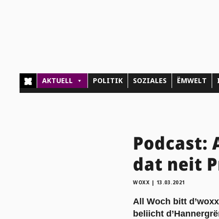
AKTUELL
POLITIK
SOZIALES
ËMWELT
Podcast: 
dat neit 
WOXX
|
13.03.2021
All Woch bitt d’woxx
beliicht d’Hannergr