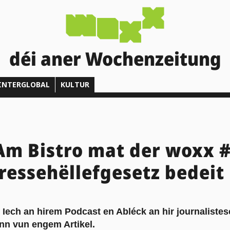
déi aner Wochenzeitung
INTERGLOBAL
KULTUR
Am Bistro mat der woxx 
Pressehëllefgesetz bedeit
 Iech an hirem Podcast en Abléck an hir journaliste
ënn vun engem Artikel.