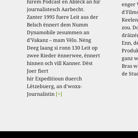
hirem Podcast en Abléck an hir
enger
journalistesch Aarbecht.
d'Film
Zanter 1995 fuere Leit aus der
Keelen
Belsch ënnert dem Numm
zou. D
Dynamobile zesummen an
dräizé
d'Vakanz – mam Vëlo. Néng
Enn, dé
Deeg laang si ronn 130 Leit op
Produk
zwee Rieder ënnerwee, ënnert
ganz w
hinnen och vill Kanner. Dëst
Bras w
Joer fiert
de Stu
hir Expeditioun duerch
Lëtzebuerg, an d'woxx-
Journalistin
[+]