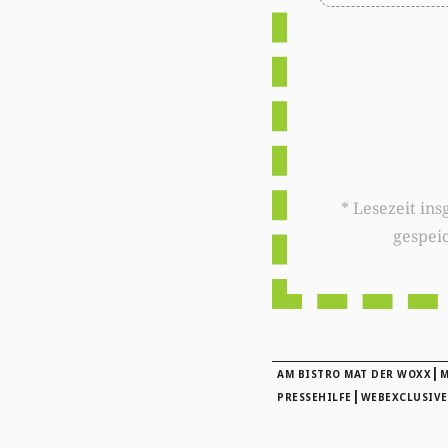
* Lesezeit insgesamt auf woxx.lu: 
gespei
|
AM BISTRO MAT DER WOXX
M
|
PRESSEHILFE
WEBEXCLUSIVE