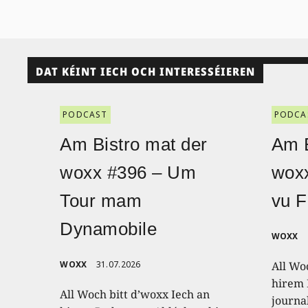
DAT KÉINT IECH OCH INTERESSÉIEREN
PODCAST
PODCA
Am Bistro mat der
Am B
woxx #396 – Um
wox
Tour mam
vu F
Dynamobile
WOXX
WOXX
31.07.2026
All Wo
hirem 
All Woch bitt d’woxx Iech an
journa