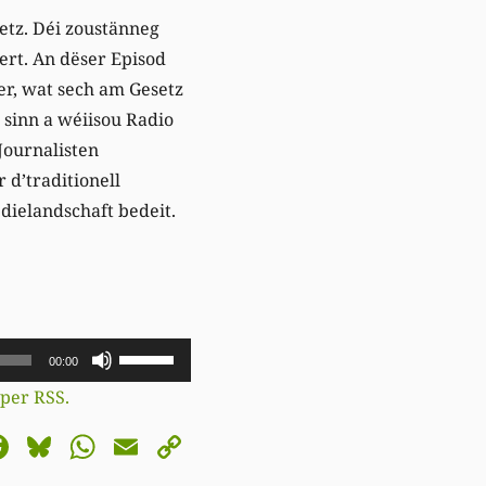
etz. Déi zoustänneg
rt. An dëser Episod
r, wat sech am Gesetz
i sinn
a
wéiisou Radio
Journalisten
r d’traditionell
dielandschaft bedeit.
Pfeiltasten
00:00
Hoch/Runter
per RSS.
benutzen,
astodon
Facebook
Bluesky
WhatsApp
Email
Copy
um
Link
die