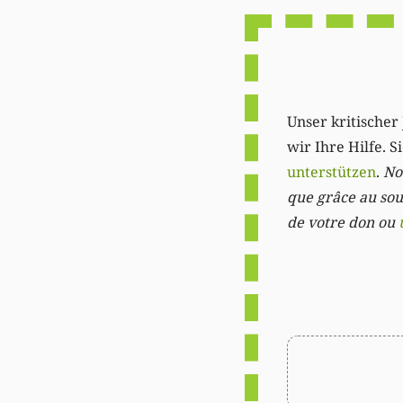
Unser kritischer 
wir Ihre Hilfe. 
unterstützen
.
Not
que grâce au sout
de votre don ou