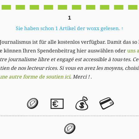
1
Sie haben schon 1 Artikel der woxx gelesen.
↑
Journalismus ist für alle kostenlos verfügbar. Damit das so
Sie können Ihren Spendenbeitrag hier auswählen oder
uns 
re journalisme libre et engagé est accessible à tous·tes. Cec
ien de nos lecteur·rices. Si vous en avez les moyens, chois
une autre forme de soutien ici
. Merci ! .
🪙
💶
💰
💳
🪙