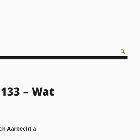
#133 – Wat
sch Aarbecht a