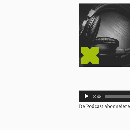
Audio-
00:00
Player
De Podcast abonnéier