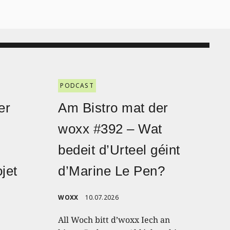
PODCAST
er
Am Bistro mat der
woxx #392 – Wat
bedeit d’Urteel géint
jet
d’Marine Le Pen?
WOXX
10.07.2026
All Woch bitt d’woxx Iech an