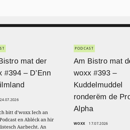
ST
PODCAST
istro mat der
Am Bistro mat d
x #394 – D’Enn
woxx #393 –
ilmland
Kuddelmuddel
ronderëm de Pro
24.07.2026
Alpha
ch bitt d’woxx Iech an
Podcast en Abléck an hir
WOXX
17.07.2026
listesch Aarbecht. An