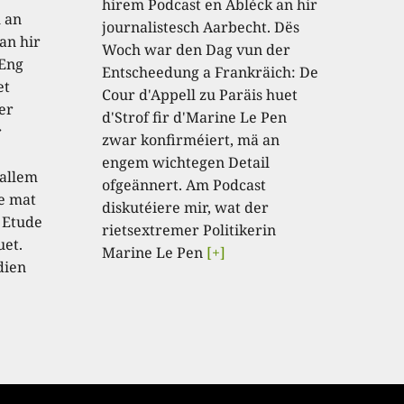
hirem Podcast en Abléck an hir
h an
journalistesch Aarbecht. Dës
an hir
Woch war den Dag vun der
 Eng
Entscheedung a Frankräich: De
et
Cour d'Appell zu Paräis huet
er
d'Strof fir d'Marine Le Pen
r
zwar konfirméiert, mä an
engem wichtegen Detail
 allem
ofgeännert. Am Podcast
e mat
diskutéiere mir, wat der
 Etude
rietsextremer Politikerin
uet.
Marine Le Pen
[+]
dien