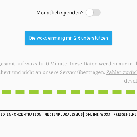
Monatlich spenden?
Switch
Die woxx einmalig mit 2 € unterstützen
0 Minute. Diese Daten werden nur in Ihrem Browser
chert und nicht an unsere Server übertragen.
Zähler zurüc
deve
|
|
|
EDIENKONZENTRATION
MEDIENPLURALISMUS
ONLINE-WOXX
PRESSEHILFE