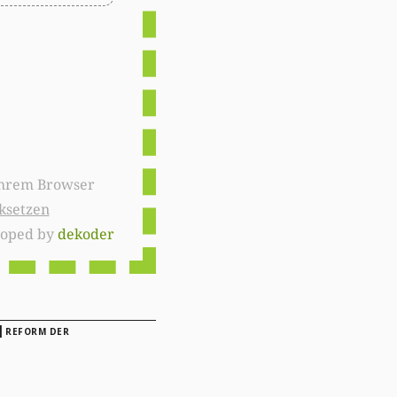
ksetzen
loped by
dekoder
|
REFORM DER