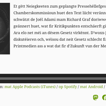
Et gëtt Neiegkeeten zum geplangte Pressehëllefges
Chamberskommissioun huet den Text liicht veränne
schwätzt de Joël Adami mam Richard Graf doriwwe
geännert huet, wat fir Kritikpunkten entschäerft g
Ara elo net méi an dësem Gesetz virkënnt. D’woxx-
diskutéieren och, wéisou dat neit Gesetz schlecht fi
Printmedien ass a wat dat fir d’Zukunft vun der Me
en:
mat Apple Podcasts (iTunes)
/
op Spotify
/
mat Android
/
M