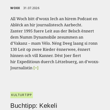
WOXX
31.07.2026
All Woch bitt d’woxx Iech an hirem Podcast en
Abléck an hir journalistesch Aarbecht.
Zanter 1995 fuere Leit aus der Belsch ënnert
dem Numm Dynamobile zesummen an
d'Vakanz – mam Vëlo. Néng Deeg laang si ronn
130 Leit op zwee Rieder ënnerwee, ënnert
hinnen och vill Kanner. Dëst Joer fiert
hir Expeditioun duerch Lëtzebuerg, an d'woxx-
Journalistin
[+]
KULTURTIPP
Buchtipp: Kekeli