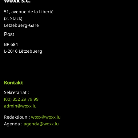
woxx s.c.
51, avenue de la Liberté
(2. Stack)
Lëtzebuerg-Gare
Post
BP 684
L-2016 Lëtzebuerg
Kontakt
Sekretariat :
(00)
352 29 79 99
admin@woxx.lu
Redaktioun :
woxx@woxx.lu
Agenda :
agenda@woxx.lu