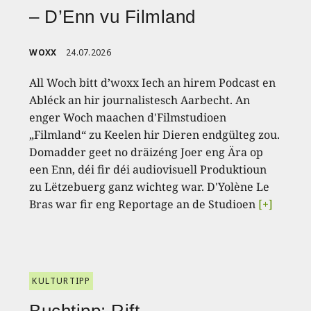
– D’Enn vu Filmland
WOXX
24.07.2026
All Woch bitt d’woxx Iech an hirem Podcast en
Abléck an hir journalistesch Aarbecht. An
enger Woch maachen d'Filmstudioen
„Filmland“ zu Keelen hir Dieren endgülteg zou.
Domadder geet no dräizéng Joer eng Ära op
een Enn, déi fir déi audiovisuell Produktioun
zu Lëtzebuerg ganz wichteg war. D'Yolène Le
Bras war fir eng Reportage an de Studioen
[+]
KULTURTIPP