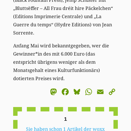
„Bluttsëffer – All Frau dréit hire Päckelchen“
(Editions Imprimerie Centrale) und „La
Guerre du temps“ (Hydre Editions) von Jean
Sorrente.
Anfang Mai wird bekanntgegeben, wer die
Gewinner*in des mit 6.000 Euro (das
entspricht übrigens weniger als dem
Monatsgehalt eines Kulturfunktionärs)
dotierten Preises wird.
Mastodon
Facebook
Bluesky
WhatsA
Email
Co
Li
1
Sie haben schon 1 Artikel der woxx