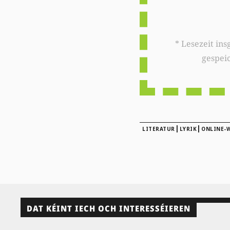
* Lesezeit insgesamt auf woxx.lu: 
gespei
|
|
LITERATUR
LYRIK
ONLINE-
DAT KÉINT IECH OCH INTERESSÉIEREN