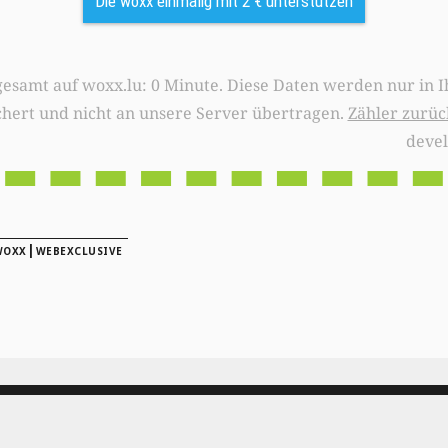
Die woxx einmalig mit 2 € unterstützen
0 Minute. Diese Daten werden nur in Ihrem Browser
chert und nicht an unsere Server übertragen.
Zähler zurüc
deve
|
WOXX
WEBEXCLUSIVE