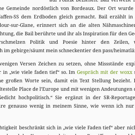
ine Gemeinde nordöstlich von Bordeaux. Der Ort wurd
affen-SS dem Erdboden gleich gemacht. Bail erzählt in
our-sur-Glane, erinnert sich an die alten Nähmaschine
htung, die Bail berührte und ihr als Inspiration für den G
schmelzen Politik und Poesie hinter den Zeilen, 
 im gebirge/säumt mein schneckentier den pass/heimatlän
 wenigen Versen Zeichen zu setzen, ohne Missstände exp
 in „wie viele faden tief“ so. Im
Gespräch mit der woxx
e großen Worte sein, damit ein Text Stellung bezieht.
ltestelle Place de l’Europe und mit wenigen Andeutungen d
edicht hochpolitisch.“ Sie ergänzt in der SR-Reportage
wäre genauso wenig in meinem Sinne, wie wenn ich nu
tigkeit beschränkt sich in „wie viele Faden tief“ aber nic