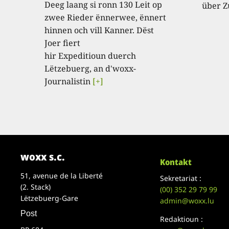
Deeg laang si ronn 130 Leit op
über Z
zwee Rieder ënnerwee, ënnert
hinnen och vill Kanner. Dëst
Joer fiert
hir Expeditioun duerch
Lëtzebuerg, an d'woxx-
Journalistin
[+]
woxx s.c.
Kontakt
51, avenue de la Liberté
Sekretariat :
(2. Stack)
(00)
352 29 79 99
Lëtzebuerg-Gare
admin@woxx.lu
Post
Redaktioun :