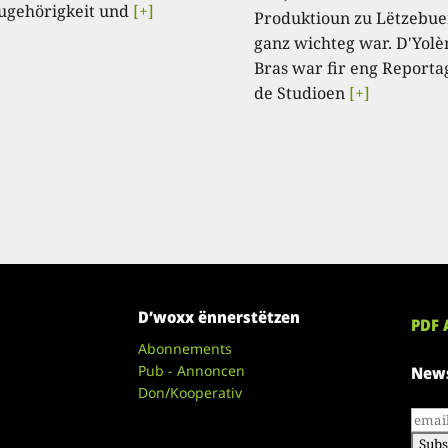
ugehörigkeit und
[+]
Produktioun zu Lëtzebue
ganz wichteg war. D'Yolè
Bras war fir eng Reporta
de Studioen
[+]
D’woxx ënnerstëtzen
PDF 
Abonnements
Pub - Annoncen
News
Don/Kooperativ