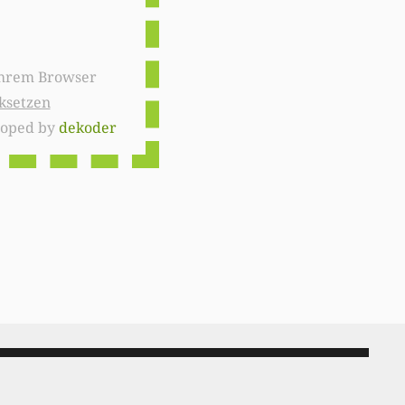
ksetzen
loped by
dekoder