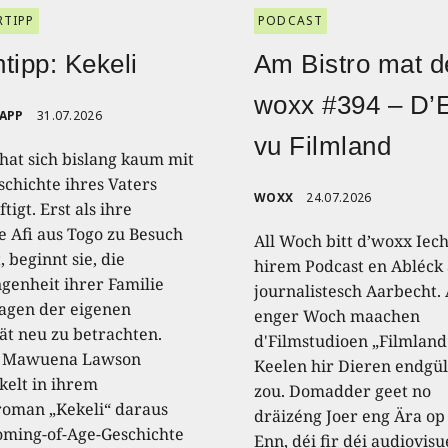
RTIPP
PODCAST
tipp: Kekeli
Am Bistro mat d
woxx #394 – D’
RAPP
31.07.2026
vu Filmland
 hat sich bislang kaum mit
schichte ihres Vaters
WOXX
24.07.2026
tigt. Erst als ihre
e Afi aus Togo zu Besuch
All Woch bitt d’woxx Iec
 beginnt sie, die
hirem Podcast en Abléck 
genheit ihrer Familie
journalistesch Aarbecht.
agen der eigenen
enger Woch maachen
tät neu zu betrachten.
d'Filmstudioen „Filmland
a Mawuena Lawson
Keelen hir Dieren endgül
kelt in ihrem
zou. Domadder geet no
oman „Kekeli“ daraus
dräizéng Joer eng Ära op
oming-of-Age-Geschichte
Enn, déi fir déi audiovisu