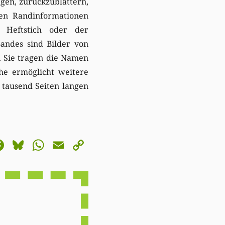
gen, zurückzublättern,
en Randinformationen
 Heftstich oder der
andes sind Bilder von
. Sie tragen die Namen
che ermöglicht weitere
 tausend Seiten langen
astodon
Facebook
Bluesky
WhatsApp
Email
Copy
Link