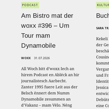
PODCAST
KULTU
Am Bistro mat der
Buch
woxx #396 – Um
SARA T
Tour mam
Kekeli
Dynamobile
der Ge
beschäf
Cousin
WOXX
31.07.2026
kommt,
All Woch bitt d’woxx Iech an
Vergan
hirem Podcast en Abléck an hir
und Fr
journalistesch Aarbecht.
Identi
Zanter 1995 fuere Leit aus der
Jessic
Belsch ënnert dem Numm
entwic
Dynamobile zesummen an
Debütr
d'Vakanz – mam Vëlo. Néng
eine C