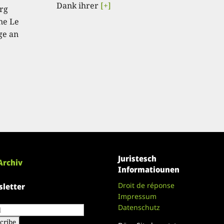
Dank ihrer
[+]
rg
ne Le
ge an
Juristesch
Archiv
Informatiounen
Droit de réponse
letter
Impressum
Datenschutz