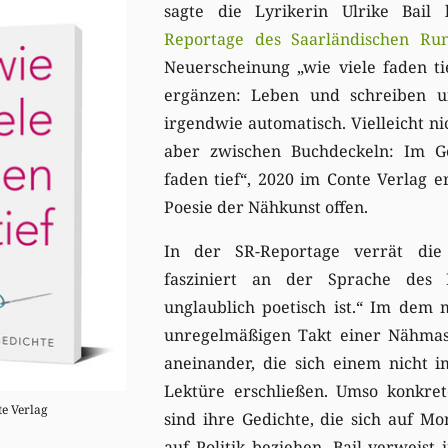
sagte die Lyrikerin Ulrike Bail 
Reportage
des
Saarländischen Ru
Neuerscheinung „wie viele faden tie
ergänzen: Leben und schreiben 
irgendwie automatisch. Vielleicht nic
aber zwischen Buchdeckeln: Im Ge
faden tief“, 2020 im Conte Verlag er
Poesie der Nähkunst offen.
In der SR-Reportage verrät die
fasziniert an der Sprache des 
unglaublich poetisch ist.“ Im dem
unregelmäßigen Takt einer Nähmasc
aneinander, die sich einem nicht 
Lektüre erschließen. Umso konkre
te Verlag
sind ihre Gedichte, die sich auf 
auf Politik beziehen. Bail verweist