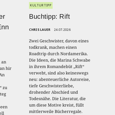
KULTURTIPP
er
Buchtipp: Rift
Enn
CHRIS LAUER
24.07.2026
Zwei Geschwister, davon eines
todkrank, machen einen
Roadtrip durch Nordamerika.
Die Ideen, die Marina Schwabe
h an
in ihrem Romandebüt „Rift“
an hir
verwebt, sind also keineswegs
 An
neu: abenteuerliche Autoreise,
tiefe Geschwisterliebe,
“ zu
drohender Abschied und
teg
Todesnähe. Die Literatur, die
um diese Motive kreist, füllt
 een
mittlerweile Bücherregale.
ell