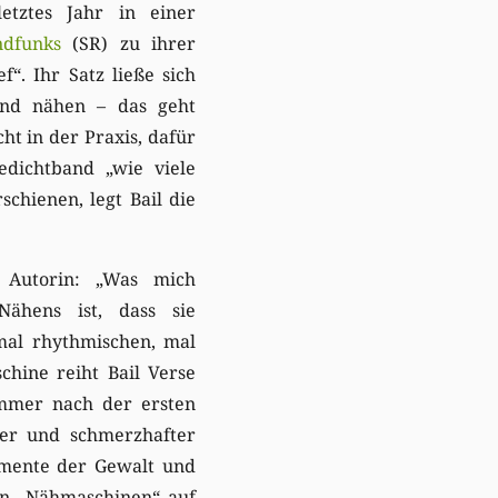
letztes Jahr in einer
ndfunks
(SR) zu ihrer
f“. Ihr Satz ließe sich
und nähen – das geht
ht in der Praxis, dafür
dichtband „wie viele
schienen, legt Bail die
 Autorin: „Was mich
Nähens ist, dass sie
 mal rhythmischen, mal
hine reiht Bail Verse
immer nach der ersten
ter und schmerzhafter
Momente der Gewalt und
 in „Nähmaschinen“ auf