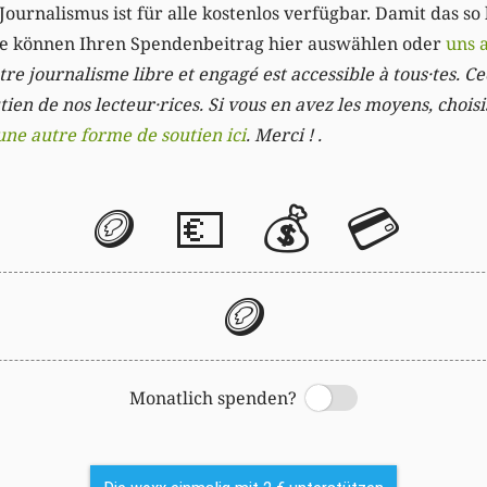
Journalismus ist für alle kostenlos verfügbar. Damit das so
Sie können Ihren Spendenbeitrag hier auswählen oder
uns 
re journalisme libre et engagé est accessible à tous·tes. Cec
ien de nos lecteur·rices. Si vous en avez les moyens, chois
une autre forme de soutien ici
. Merci ! .
🪙
💶
💰
💳
🪙
Monatlich spenden?
Switch