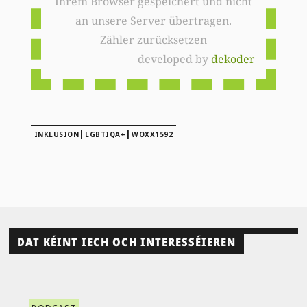
Ihrem Browser gespeichert und nicht
an unsere Server übertragen.
Zähler zurücksetzen
developed by
dekoder
|
|
INKLUSION
LGBTIQA+
WOXX1592
DAT KÉINT IECH OCH INTERESSÉIEREN