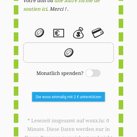
votre don ou
une autre forme de
soutien ici
. Merci ! .
🪙
💶
💰
💳
🪙
Monatlich spenden?
Switch
Die woxx einmalig mit 2 € unterstützen
* Lesezeit insgesamt auf woxx.lu: 0
Minute. Diese Daten werden nur in