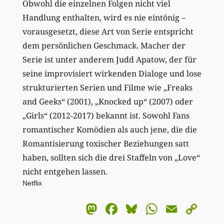
Obwohl die einzelnen Folgen nicht viel
Handlung enthalten, wird es nie eintönig –
vorausgesetzt, diese Art von Serie entspricht
dem persönlichen Geschmack. Macher der
Serie ist unter anderem Judd Apatow, der für
seine improvisiert wirkenden Dialoge und lose
strukturierten Serien und Filme wie „Freaks
and Geeks“ (2001), „Knocked up“ (2007) oder
„Girls“ (2012-2017) bekannt ist. Sowohl Fans
romantischer Komödien als auch jene, die die
Romantisierung toxischer Beziehungen satt
haben, sollten sich die drei Staffeln von „Love“
nicht entgehen lassen.
Netflix
Mastodon
Facebook
Bluesky
WhatsA
Email
Co