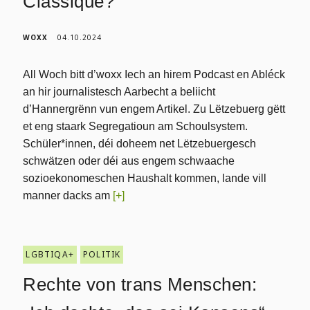
Classique?
WOXX
04.10.2024
All Woch bitt d’woxx Iech an hirem Podcast en Abléck
an hir journalistesch Aarbecht a beliicht
d’Hannergrënn vun engem Artikel. Zu Lëtzebuerg gëtt
et eng staark Segregatioun am Schoulsystem.
Schüler*innen, déi doheem net Lëtzebuergesch
schwätzen oder déi aus engem schwaache
sozioekonomeschen Haushalt kommen, lande vill
manner dacks am
[+]
LGBTIQA+
POLITIK
Rechte von trans Menschen: