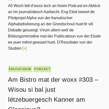
All Woch bitt d’woxx Iech an hirem Podcast en Abléck
an hir journalistesch Aarbecht. Eng Etüd iwwert de
Pilotprojet Alpha vun der franséischer
Alphabetiséierung an der Grondschoul huet fir vill
Debatte gesuergt. Virum allem well de
Bildungsministère mat der Publicatioun vun der Etude
ee puer méint gewaart huet. D'Resultater vun der
Studien
[+]
EDUCATIOUN
PODCAST
Am Bistro mat der woxx #303 –
Wisou si bal just
lëtzebuergesch Kanner am