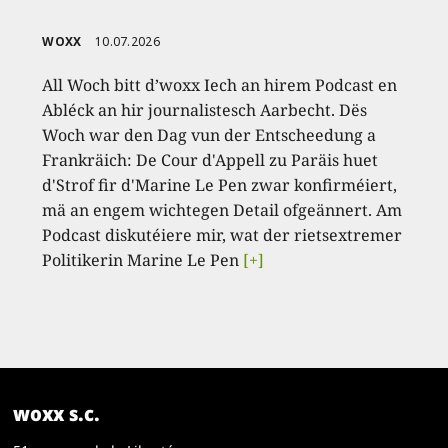
WOXX
10.07.2026
All Woch bitt d’woxx Iech an hirem Podcast en
Abléck an hir journalistesch Aarbecht. Dës
Woch war den Dag vun der Entscheedung a
Frankräich: De Cour d'Appell zu Paräis huet
d'Strof fir d'Marine Le Pen zwar konfirméiert,
mä an engem wichtegen Detail ofgeännert. Am
Podcast diskutéiere mir, wat der rietsextremer
Politikerin Marine Le Pen
[+]
woxx s.c.