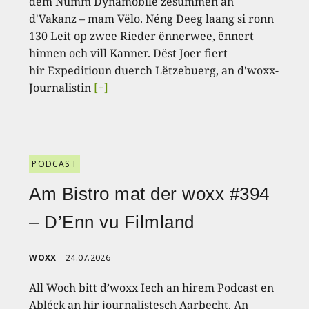
dem Numm Dynamobile zesummen an
d'Vakanz – mam Vëlo. Néng Deeg laang si ronn
130 Leit op zwee Rieder ënnerwee, ënnert
hinnen och vill Kanner. Dëst Joer fiert
hir Expeditioun duerch Lëtzebuerg, an d'woxx-
Journalistin
[+]
PODCAST
Am Bistro mat der woxx #394
– D’Enn vu Filmland
WOXX
24.07.2026
All Woch bitt d’woxx Iech an hirem Podcast en
Abléck an hir journalistesch Aarbecht. An