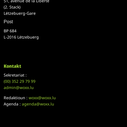
51, avenue de la Liberté
(2. Stack)
Lëtzebuerg-Gare
Post
BP 684
L-2016 Lëtzebuerg
Kontakt
Sekretariat :
(00)
352 29 79 99
admin@woxx.lu
Redaktioun :
woxx@woxx.lu
Agenda :
agenda@woxx.lu