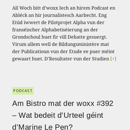
All Woch bitt d’woxx Iech an hirem Podcast en
Abléck an hir journalistesch Aarbecht. Eng
Etüd iwwert de Pilotprojet Alpha vun der
franséischer Alphabetiséierung an der
Grondschoul huet fir vill Debatte gesuergt.
Virum allem well de Bildungsministère mat
der Publicatioun vun der Etude ee puer méint
gewaart huet. D'Resultater vun der Studien
[+]
PODCAST
Am Bistro mat der woxx #392
– Wat bedeit d’Urteel géint
d’Marine Le Pen?