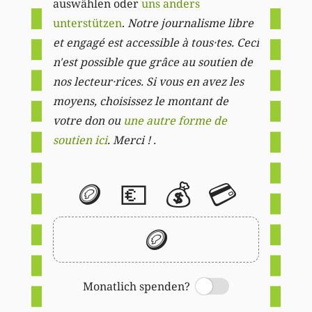
auswählen oder
uns anders
unterstützen
.
Notre journalisme libre
et engagé est accessible à tous·tes. Ceci
n'est possible que grâce au soutien de
nos lecteur·rices. Si vous en avez les
moyens, choisissez le montant de
votre don ou
une autre forme de
soutien ici
. Merci ! .
🪙
💶
💰
💳
🪙
Monatlich spenden?
Switch