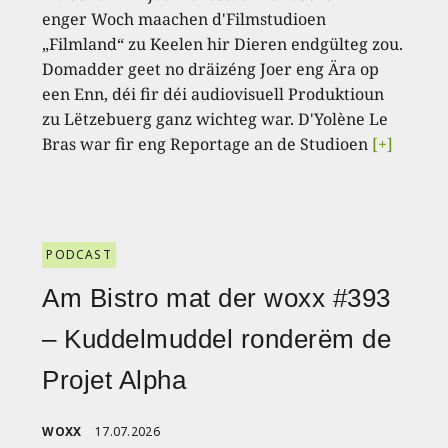
enger Woch maachen d'Filmstudioen
„Filmland“ zu Keelen hir Dieren endgülteg zou.
Domadder geet no dräizéng Joer eng Ära op
een Enn, déi fir déi audiovisuell Produktioun
zu Lëtzebuerg ganz wichteg war. D'Yolène Le
Bras war fir eng Reportage an de Studioen
[+]
PODCAST
Am Bistro mat der woxx #393
– Kuddelmuddel ronderëm de
Projet Alpha
WOXX
17.07.2026