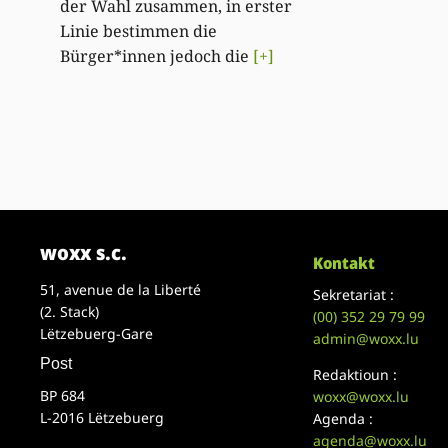
der Wahl zusammen, in erster
Linie bestimmen die
Bürger*innen jedoch die
[+]
woxx s.c.
Kontakt
51, avenue de la Liberté
Sekretariat :
(2. Stack)
(00)
352 29 79 99
Lëtzebuerg-Gare
admin@woxx.lu
Post
Redaktioun :
BP 684
woxx@woxx.lu
L-2016 Lëtzebuerg
Agenda :
agenda@woxx.lu