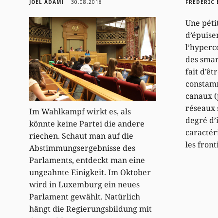
JOËL ADAMI
30.08.2018
FRÉDÉRIC
Une pétit
d’épuise
l’hyperc
des smar
fait d’êt
constamm
canaux (
réseaux 
Im Wahlkampf wirkt es, als
degré d’
könnte keine Partei die andere
caractér
riechen. Schaut man auf die
les front
Abstimmungsergebnisse des
Parlaments, entdeckt man eine
ungeahnte Einigkeit. Im Oktober
wird in Luxemburg ein neues
Parlament gewählt. Natürlich
hängt die Regierungsbildung mit