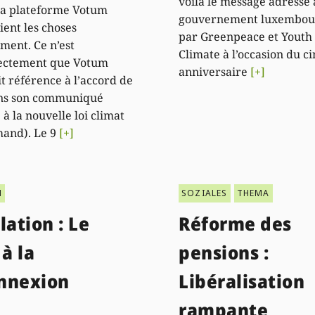
voilà le message adressé
la plateforme Votum
gouvernement luxembou
ient les choses
par Greenpeace et Youth 
ment. Ce n’est
Climate à l’occasion du 
rectement que Votum
anniversaire
[+]
it référence à l’accord de
ans son communiqué
à la nouvelle loi climat
mand). Le 9
[+]
N
SOZIALES
THEMA
lation : Le
Réforme des
 à la
pensions :
nnexion
Libéralisation
rampante