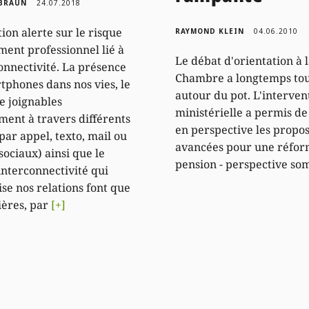
 BRAUN
24.07.2018
ion alerte sur le risque
RAYMOND KLEIN
04.06.2010
ment professionnel lié à
Le débat d'orientation à 
onnectivité. La présence
Chambre a longtemps to
tphones dans nos vies, le
autour du pot. L'interven
re joignables
ministérielle a permis d
ent à travers différents
en perspective les propos
par appel, texto, mail ou
avancées pour une réfor
sociaux) ainsi que le
pension - perspective so
interconnectivité qui
ise nos relations font que
ières, par
[+]