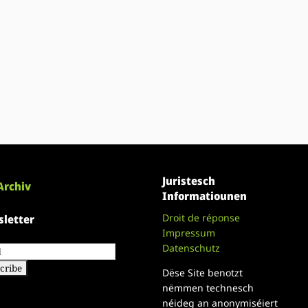
Juristesch
Archiv
Informatiounen
Droit de réponse
letter
Impressum
Datenschutz
Dëse Site benotzt
nëmmen technesch
néideg an anonymiséiert