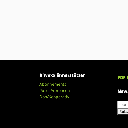
D’woxx ënnerstëtzen
PDF 
Abonnements
Pub - Annoncen
News
Don/Kooperativ