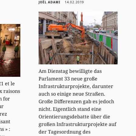
JOËL ADAMI
14.02.2019
Am Dienstag bewilligte das
Parlament 33 neue große
1 et le
Infrastrukturprojekte, darunter
x raisons
auch so einige neue Straßen.
h for
Große Differenzen gab es jedoch
ur
nicht. Eigentlich stand eine
rez
Orientierungsdebatte über die
isant
großen Infrastrukturprojekte auf
s » :
der Tagesordnung des