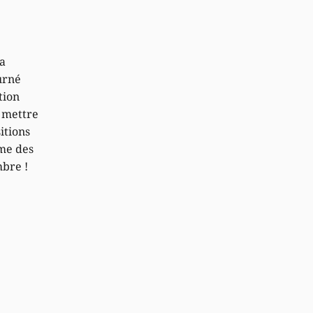
la
urné
tion
e mettre
itions
me des
mbre !