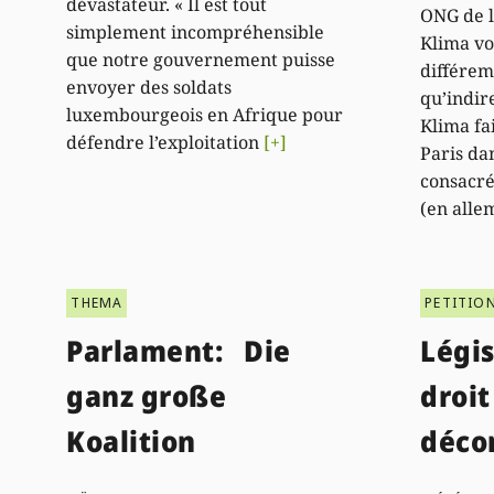
dévastateur. « Il est tout
ONG de 
simplement incompréhensible
Klima vo
que notre gouvernement puisse
différem
envoyer des soldats
qu’indi
luxembourgeois en Afrique pour
Klima fa
défendre l’exploitation
[+]
Paris d
consacré 
(en alle
THEMA
PETITIO
Parlament: Die
Légis
ganz große
droit
Koalition
déco