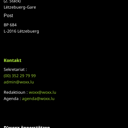
(2. Stack)
Lëtzebuerg-Gare
Post
BP 684
L-2016 Lëtzebuerg
Kontakt
Sekretariat :
(00)
352 29 79 99
admin@woxx.lu
Redaktioun :
woxx@woxx.lu
Agenda :
agenda@woxx.lu
D’woxx ënnerstëtzen