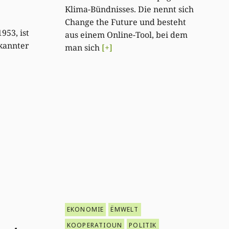
Klima-Bündnisses. Die nennt sich
n.
Change the Future und besteht
953, ist
aus einem Online-Tool, bei dem
kannter
man sich
[+]
EKONOMIE
ËMWELT
KOOPERATIOUN
POLITIK