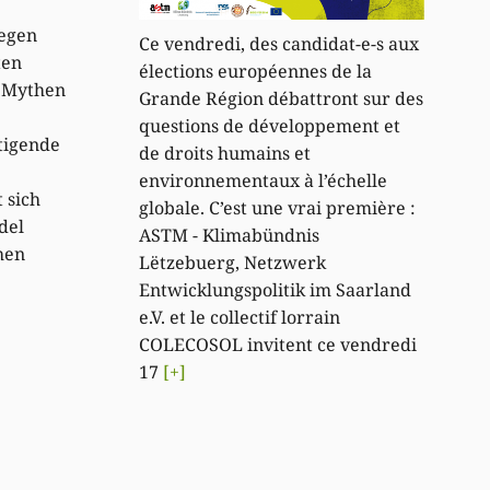
wegen
Ce vendredi, des candidat-e-s aux
ten
élections européennes de la
e Mythen
Grande Région débattront sur des
questions de développement et
tigende
de droits humains et
environnementaux à l’échelle
 sich
globale. C’est une vrai première :
del
ASTM - Klimabündnis
hen
Lëtzebuerg, Netzwerk
Entwicklungspolitik im Saarland
e.V. et le collectif lorrain
COLECOSOL invitent ce vendredi
17
[+]