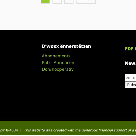
D’woxx ënnerstëtzen
PDF 
Abonnements
Pub - Annoncen
News
Don/Kooperativ
 : 2418-4004 |
This website was created with the generous financial support of 