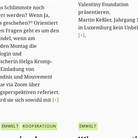
Valentiny Foundation
as Schlimmste noch
präsentiere
ert werden? Wenn Ja,
Martin Keßler, Jahrgang 1
 geschehen?“ Orientiert
in Luxemburg kein Unbe
en Fragen geht es um den
[+]
.
ndel, wenn am
en Montag die
login und
rscherin Helga Kromp-
 Einladung von
ndnis und Mouvement
ue via Zoom über
sperspektiven referiert.
rd sie sich sowohl mit
[+]
ËMWELT
KOOPERATIOUN
ËMWELT