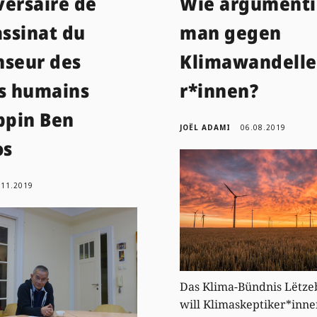
versaire de
Wie argumenti
assinat du
man gegen
nseur des
Klimawandell
ts humains
r*innen?
ppin Ben
JOËL ADAMI
06.08.2019
os
.11.2019
Das Klima-Bündnis Lëtze
will Klimaskeptiker*inn