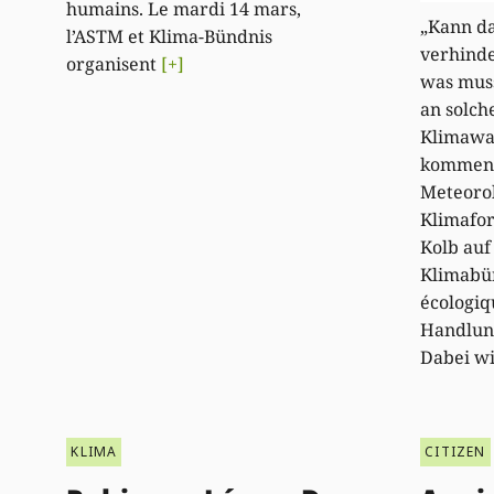
humains. Le mardi 14 mars,
„Kann d
l’ASTM et Klima-Bündnis
verhind
organisent
[+]
was muss
an solch
Klimawa
kommend
Meteoro
Klimafo
Kolb auf
Klimabü
écologiq
Handlung
Dabei wi
KLIMA
CITIZEN