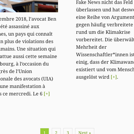
Fake News nicht das Feld
überlassen und hat des
eine Reihe von Argumen
embre 2018, l’avocat Ben
gegen häufig verbreitet
été assassiné aux
rund um die Klimakrise
nes, un pays qui connaît
vorbereitet. Die überwäl
n plus de violations des
Mehrheit der
umains. Une situation qui
Wissenschaftler*innen ist
attue aussi cette semaine
einig, dass der Klimawan
ourg, à l’occasion du
existiert und vom Mensc
rès de l’Union
ausgelöst wird
[+]
.
ionale des avocats (UIA)
d’une manifestation à
s ce mercredi. Le 6
[+]
1
2
3
Next »