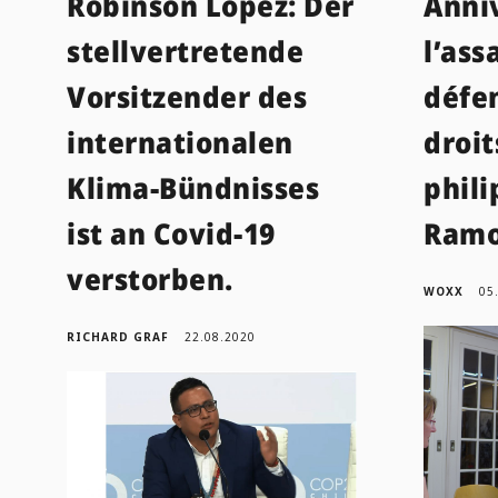
Robinson López: Der
Anni
stellvertretende
l’ass
Vorsitzender des
défe
internationalen
droi
Klima-Bündnisses
phili
ist an Covid-19
Ram
verstorben.
WOXX
05
RICHARD GRAF
22.08.2020