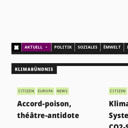
AKTUELL
POLITIK
SOZIALES
ËMWELT
KLIMABÜNDNIS
CITIZEN
EUROPA
NEWS
CITIZEN
Accord-poison,
Klim
théâtre-antidote
Syst
CO2-