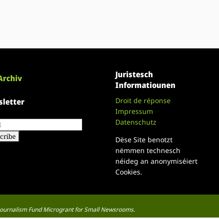
Juristesch
Archiv
Informatiounen
Droit de réponse
letter
Impressum
Datenschutz
Dëse Site benotzt
nëmmen technesch
néideg an anonymiséiert
Cookies.
a Journalism Fund Microgrant for Small Newsrooms.