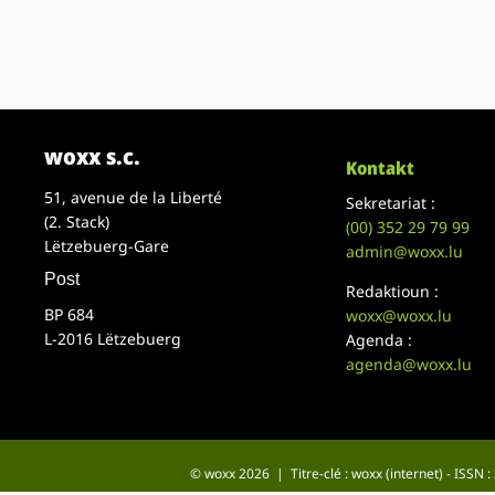
woxx s.c.
Kontakt
51, avenue de la Liberté
Sekretariat :
(2. Stack)
(00)
352 29 79 99
Lëtzebuerg-Gare
admin@woxx.lu
Post
Redaktioun :
BP 684
woxx@woxx.lu
L-2016 Lëtzebuerg
Agenda :
agenda@woxx.lu
© woxx 2026 | Titre-clé : woxx (internet) - ISSN