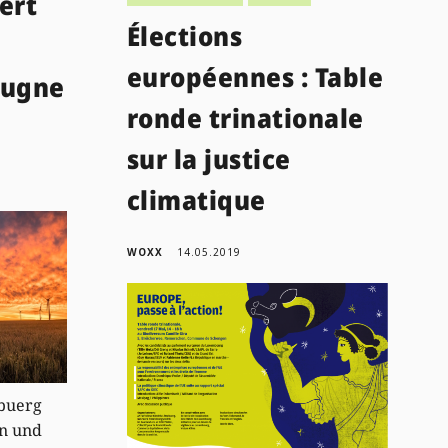
ert
Élections
européennes : Table
eugne
ronde trinationale
sur la justice
climatique
WOXX
14.05.2019
buerg
en und