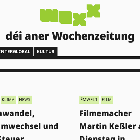
déi aner Wochenzeitung
INTERGLOBAL
KULTUR
KLIMA
NEWS
ËMWELT
FILM
awandel,
Filmemacher
emwechsel und
Martin Keßler
Steuer
Dienstag in