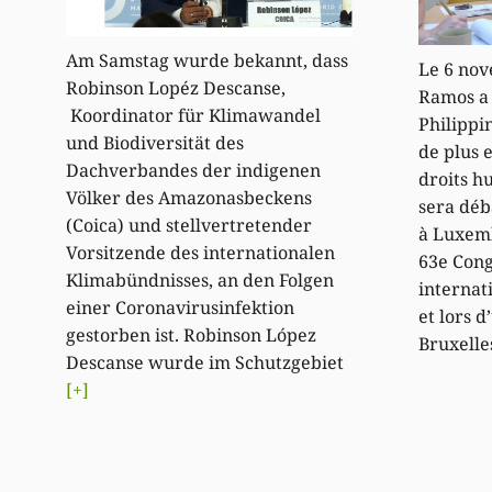
Am Samstag wurde bekannt, dass
Le 6 nov
Robinson Lopéz Descanse,
Ramos a 
Koordinator für Klimawandel
Philippi
und Biodiversität des
de plus e
Dachverbandes der indigenen
droits h
Völker des Amazonasbeckens
sera déb
(Coica) und stellvertretender
à Luxemb
Vorsitzende des internationalen
63e Cong
Klimabündnisses, an den Folgen
internat
einer Coronavirusinfektion
et lors 
gestorben ist. Robinson López
Bruxelle
Descanse wurde im Schutzgebiet
[+]