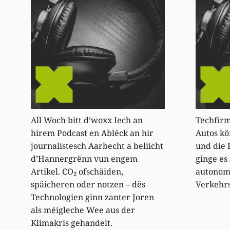
All Woch bitt d’woxx Iech an
Techfirm
hirem Podcast en Abléck an hir
Autos kö
journalistesch Aarbecht a beliicht
und die 
d’Hannergrënn vun engem
ginge es
Artikel. CO₂ ofschäiden,
autonom
späicheren oder notzen – dës
Verkehrs
Technologien ginn zanter Joren
als méigleche Wee aus der
Klimakris gehandelt.