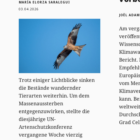
MARÍA ELORZA SARALEGUI
03.04.2026
JOËL ADAM
Am verg
veröffen
Wissensc
Klimawa
Bericht.
Empfehlu
Europäis
Trotz einiger Lichtblicke sinken
vom Men
die Bestände wandernder
Klimave
Tierarten weiterhin. Um dem
kann. Ber
Massenaussterben
weltwei
entgegenzuwirken, stellte die
Durchsch
diesjährige UN-
Grad Ce
Artenschutzkonferenz
vergangene Woche vierzig