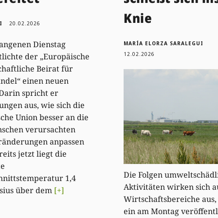
Knie
I
20.02.2026
angenen Dienstag
MARÍA ELORZA SARALEGUI
12.02.2026
tlichte der „Europäische
haftliche Beirat für
ndel“ einen neuen
 Darin spricht er
ngen aus, wie sich die
che Union besser an die
schen verursachten
ränderungen anpassen
eits jetzt liegt die
te
Die Folgen umweltschädl
nittstemperatur 1,4
Aktivitäten wirken sich a
lsius über dem
[+]
Wirtschaftsbereiche aus,
ein am Montag veröffentl