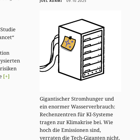
JOËL ADAMI
09.10.2025
.
 Studie
ancet“
tion
ysierten
risiken
te
[+]
Gigantischer Stromhunger und
ein enormer Wasserverbrauch:
Rechenzentren für KI-Systeme
tragen zur Klimakrise bei. Wie
hoch die Emissionen sind,
verraten die Tech-Giganten nicht.