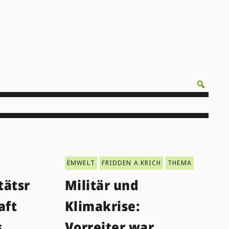
ËMWELT
FRIDDEN A KRICH
THEMA
tätsr
Militär und
aft
Klimakrise:
s
Vorreiter war