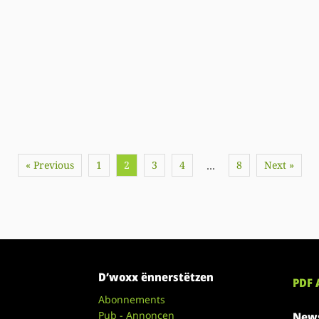
« Previous
1
2
3
4
8
Next »
…
D’woxx ënnerstëtzen
PDF 
Abonnements
Pub - Annoncen
News