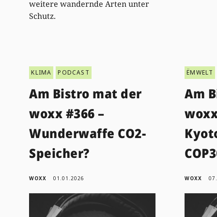
weitere wandernde Arten unter
Schutz.
KLIMA
PODCAST
ËMWELT
Am Bistro mat der
Am B
woxx #366 –
woxx
Wunderwaffe CO2-
Kyoto
Speicher?
COP3
WOXX
01.01.2026
WOXX
07