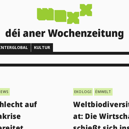
déi aner Wochenzeitung
INTERGLOBAL
KULTUR
NEWS
EKOLOGI
ËMWELT
hlecht auf
Weltbiodiversi
akrise
at: Die Wirtsch
ereitet
schießt sich in