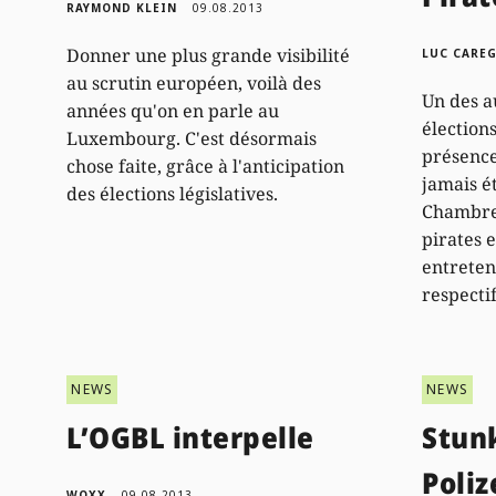
RAYMOND KLEIN
09.08.2013
Donner une plus grande visibilité
LUC CARE
au scrutin européen, voilà des
Un des a
années qu'on en parle au
élections
Luxembourg. C'est désormais
présence
chose faite, grâce à l'anticipation
jamais é
des élections législatives.
Chambre 
pirates e
entreten
respecti
NEWS
NEWS
L’OGBL interpelle
Stunk
Poliz
WOXX
09.08.2013