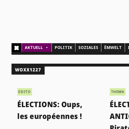
AKTUELL
POLITIK
SOZIALES
ËMWELT
WOXX1227
EDITO
THEMA
ÉLECTIONS: Oups,
ÉLEC
les européennes !
ANTI
Pirat