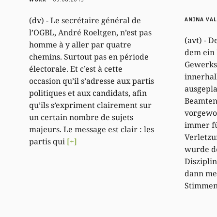
(dv) - Le secrétaire général de
ANINA VAL
l’OGBL, André Roeltgen, n’est pas
(avt) - 
homme à y aller par quatre
dem ein 
chemins. Surtout pas en période
Gewerks
électorale. Et c’est à cette
innerhal
occasion qu’il s’adresse aux partis
ausgepla
politiques et aux candidats, afin
Beamten
qu’ils s’expriment clairement sur
vorgewor
un certain nombre de sujets
immer f
majeurs. Le message est clair : les
Verletzu
partis qui
[+]
wurde d
Diszipli
dann mel
Stimme