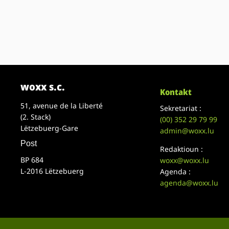
woxx s.c.
Kontakt
51, avenue de la Liberté
Sekretariat :
(2. Stack)
(00)
352 29 79 99
Lëtzebuerg-Gare
admin@woxx.lu
Post
Redaktioun :
BP 684
woxx@woxx.lu
L-2016 Lëtzebuerg
Agenda :
agenda@woxx.lu