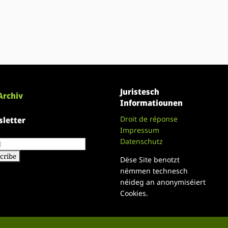
Juristesch
Archiv
Informatiounen
Droit de réponse
letter
Impressum
Datenschutz
Dëse Site benotzt
nëmmen technesch
néideg an anonymiséiert
Cookies.