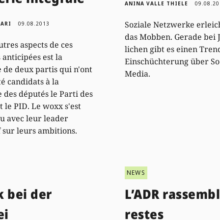
ANINA VALLE THIELE
09.08.2
Soziale Netzwerke erleic
GARI
09.08.2013
das Mobben. Gerade bei 
utres aspects de ces
lichen gibt es einen Tren
 anticipées est la
Einschüchterung über So
 de deux partis qui n'ont
Media.
té candidats à la
des députés le Parti des
t le PID. Le woxx s'est
u avec leur leader
f sur leurs ambitions.
NEWS
 bei der
L’ADR rassembl
ei
restes