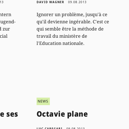
013
DAVID WAGNER
09.08.2013
htern
Ignorer un problème, jusqu'à ce
Jugend-
qu'il devienne ingérable. C'est ce
d zur
qui semble être la méthode de
cial
travail du ministère de
l'Education nationale.
NEWS
e ses
Octavie plane
LUC CAREGARI
09.08.2013