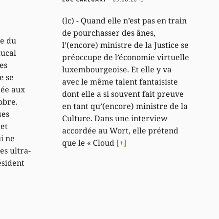
(lc) - Quand elle n’est pas en train
de pourchasser des ânes,
ie du
l’(encore) ministre de la Justice se
ducal
préoccupe de l’économie virtuelle
es
luxembourgeoise. Et elle y va
e se
avec le même talent fantaisiste
lée aux
dont elle a si souvent fait preuve
obre.
en tant qu’(encore) ministre de la
ses
Culture. Dans une interview
et
accordée au Wort, elle prétend
i ne
que le « Cloud
[+]
es ultra-
ésident