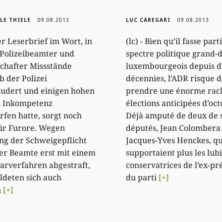
LE THIELE
09.08.2013
LUC CAREGARI
09.08.2013
Der Leserbrief im Wort, in
(lc) - Bien qu’il fasse part
Polizeibeamter und
spectre politique grand-
chafter Missstände
luxembourgeois depuis d
b der Polizei
décennies, l’ADR risque d
udert und einigen hohen
prendre une énorme rac
 Inkompetenz
élections anticipées d’oct
fen hatte, sorgt noch
Déjà amputé de deux de 
ür Furore. Wegen
députés, Jean Colombera 
ng der Schweigepflicht
Jacques-Yves Henckes, qu
er Beamte erst mit einem
supportaient plus les lubi
narverfahren abgestraft,
conservatrices de l’ex-pr
deten sich auch
du parti
[+]
n
[+]