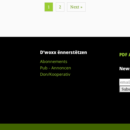
1
2
Next »
D’woxx ënnerstëtzen
PDF 
Abonnements
Pub - Annoncen
News
Don/Kooperativ