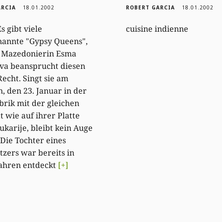
ARCIA
18.01.2002
ROBERT GARCIA
18.01.2002
Es gibt viele
cuisine indienne
nannte "Gypsy Queens",
e Mazedonierin Esma
va beansprucht diesen
Recht. Singt sie am
, den 23. Januar in der
brik mit der gleichen
t wie auf ihrer Platte
ukarije, bleibt kein Auge
 Die Tochter eines
zers war bereits in
Jahren entdeckt
[+]