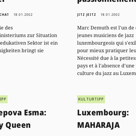
SCHAT
18.01.2002
JITZ JEITZ
18.01.2002
ie des
Marc Demuth est l'un de 
nisteriums zur Situation
jeunes musiciens de jazz
-edukativen Sektor ist ein
luxembourgeois qui s'exi
uigkeiten bringt sie
pour mieux pratiquer leu
Nécessité due à la petite
pays et à l'absence d'une
culture du jazz au Luxe
IPP
KULTURTIPP
epova Esma:
Luxembourg:
y Queen
MAHARAJA