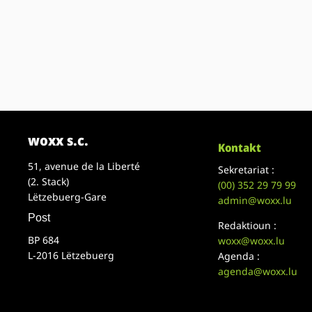
woxx s.c.
Kontakt
51, avenue de la Liberté
Sekretariat :
(2. Stack)
(00)
352 29 79 99
Lëtzebuerg-Gare
admin@woxx.lu
Post
Redaktioun :
BP 684
woxx@woxx.lu
L-2016 Lëtzebuerg
Agenda :
agenda@woxx.lu