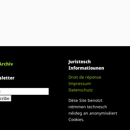
Juristesch
Archiv
Informatiounen
Droit de réponse
letter
Impressum
Datenschutz
Dëse Site benotzt
nëmmen technesch
néideg an anonymiséiert
Cookies.