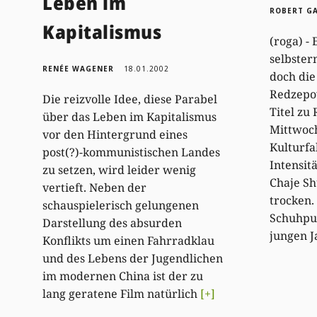
Leben im
ROBERT G
Kapitalismus
(roga) - 
selbster
RENÉE WAGENER
18.01.2002
doch di
Redzepo
Die reizvolle Idee, diese Parabel
Titel zu 
über das Leben im Kapitalismus
Mittwoch
vor den Hintergrund eines
Kulturfa
post(?)-kommunistischen Landes
Intensitä
zu setzen, wird leider wenig
Chaje Sh
vertieft. Neben der
trocken.
schauspielerisch gelungenen
Schuhput
Darstellung des absurden
jungen 
Konflikts um einen Fahrradklau
und des Lebens der Jugendlichen
im modernen China ist der zu
lang geratene Film natürlich
[+]