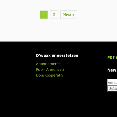
1
2
Next »
D’woxx ënnerstëtzen
PDF 
Abonnements
Pub - Annoncen
News
Don/Kooperativ