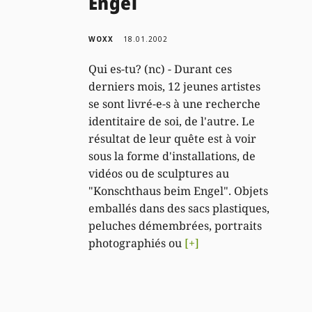
Engel
WOXX
18.01.2002
Qui es-tu? (nc) - Durant ces
derniers mois, 12 jeunes artistes
se sont livré-e-s à une recherche
identitaire de soi, de l'autre. Le
résultat de leur quête est à voir
sous la forme d'installations, de
vidéos ou de sculptures au
"Konschthaus beim Engel". Objets
emballés dans des sacs plastiques,
peluches démembrées, portraits
photographiés ou
[+]