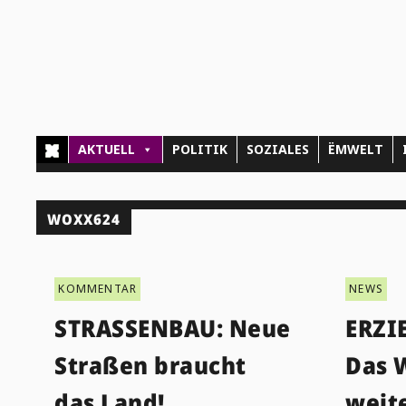
AKTUELL
POLITIK
SOZIALES
ËMWELT
WOXX624
KOMMENTAR
NEWS
STRASSENBAU: Neue
ERZI
Straßen braucht
Das 
das Land!
weit