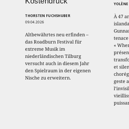
Kostendruck
YOLÈNE 
THORSTEN FUCHSHUBER
À 47 a
09.04.2026
island
Gunnar
Altbewährtes neu erfinden –
tenace
das Roadburn Festival für
« When
extreme Musik im
présen
niederländischen Tilburg
transf
versucht auch in diesem Jahr
et sile
den Spielraum in der eigenen
chorég
Nische zu erweitern.
geste a
l’invis
vieilli
puissa