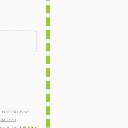
ksetzen
loped by
dekoder