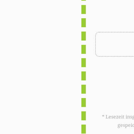
* Lesezeit insgesamt auf woxx.lu: 
gespei