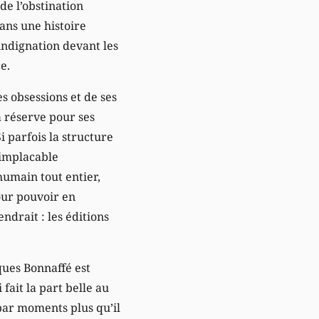
de l’obstination
ans une histoire
l’indignation devant les
e.
es obsessions et de ses
a réserve pour ses
i parfois la structure
’implacable
humain tout entier,
pour pouvoir en
ndrait : les éditions
cques Bonnaffé est
ait la part belle au
 par moments plus qu’il