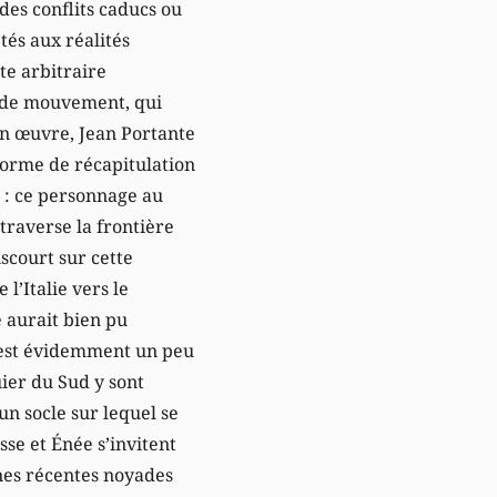
 des conflits caducs ou
tés aux réalités
tte arbitraire
té de mouvement, qui
on œuvre, Jean Portante
orme de récapitulation
n : ce personnage au
 traverse la frontière
scourt sur cette
l’Italie vers le
 aurait bien pu
c’est évidemment un peu
uier du Sud y sont
n socle sur lequel se
sse et Énée s’invitent
nes récentes noyades