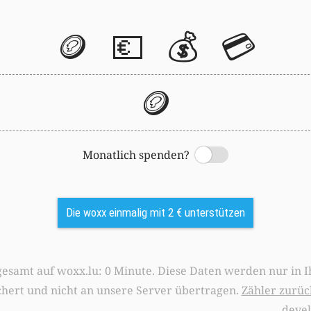
🪙
💶
💰
💳
🪙
Monatlich spenden?
Switch
Die woxx einmalig mit 2 € unterstützen
0 Minute. Diese Daten werden nur in Ihrem Browser
chert und nicht an unsere Server übertragen.
Zähler zurüc
deve