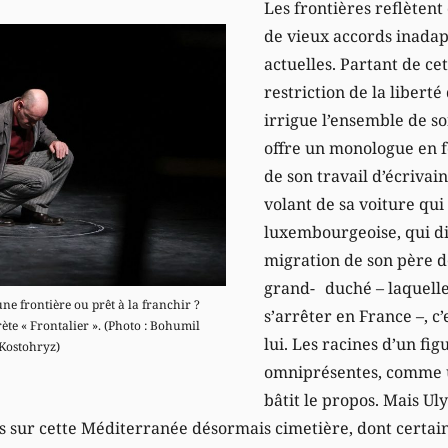
Les frontières reflètent
de vieux accords inadap
actuelles. Partant de ce
restriction de la liber
irrigue l’ensemble de s
offre un monologue en f
de son travail d’écrivai
volant de sa voiture qui
luxembourgeoise, qui di
migration de son père de 
grand- duché – laquelle
ne frontière ou prêt à la franchir ?
s’arrêter en France –, 
ète « Frontalier ». (Photo : Bohumil
lui. Les racines d’un fig
Kostohryz)
omniprésentes, comme u
bâtit le propos. Mais Uly
s sur cette Méditerranée désormais cimetière, dont certai