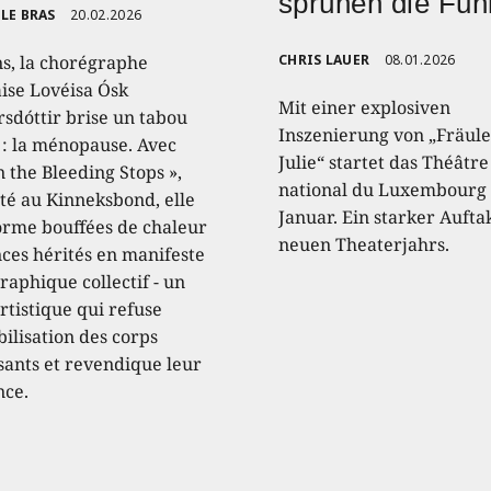
sprühen die Fu
LE BRAS
20.02.2026
ns, la chorégraphe
CHRIS LAUER
08.01.2026
aise Lovéisa Ósk
Mit einer explosiven
sdóttir brise un tabou
Inszenierung von „Fräule
 : la ménopause. Avec
Julie“ startet das Théâtre
 the Bleeding Stops »,
national du Luxembourg 
té au Kinneksbond, elle
Januar. Ein starker Aufta
orme bouffées de chaleur
neuen Theaterjahrs.
nces hérités en manifeste
raphique collectif - un
rtistique qui refuse
ibilisation des corps
ssants et revendique leur
nce.