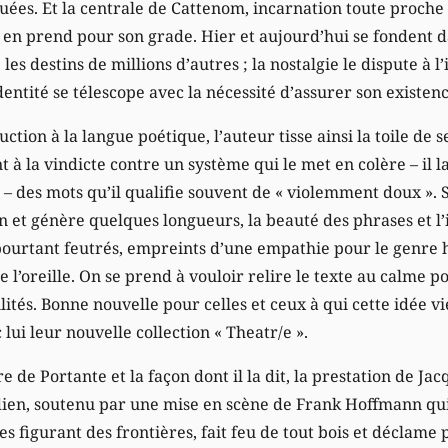
ées. Et la centrale de Cattenom, incarnation toute proche 
, en prend pour son grade. Hier et aujourd’hui se fondent d
 les destins de millions d’autres ; la nostalgie le dispute à 
identité se télescope avec la nécessité d’assurer son existenc
tion à la langue poétique, l’auteur tisse ainsi la toile de s
à la vindicte contre un système qui le met en colère – il l
s – des mots qu’il qualifie souvent de « violemment doux ». S
 et génère quelques longueurs, la beauté des phrases et l
pourtant feutrés, empreints d’une empathie pour le genre 
e l’oreille. On se prend à vouloir relire le texte au calme 
ités. Bonne nouvelle pour celles et ceux à qui cette idée vie
ui leur nouvelle collection « Theatr/e ».
e de Portante et la façon dont il la dit, la prestation de Ja
en, soutenu par une mise en scène de Frank Hoffmann qui f
s figurant des frontières, fait feu de tout bois et déclame