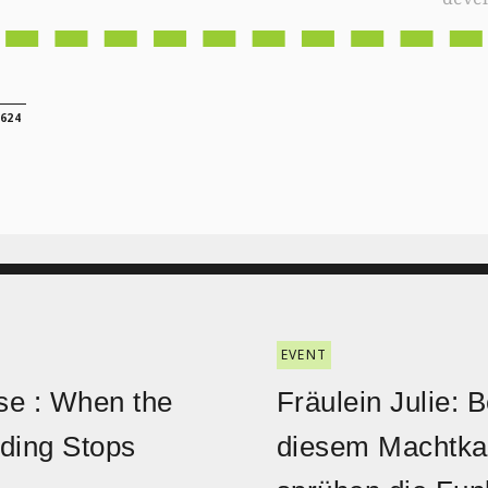
624
EVENT
e : When the
Fräulein Julie: B
ding Stops
diesem Machtk