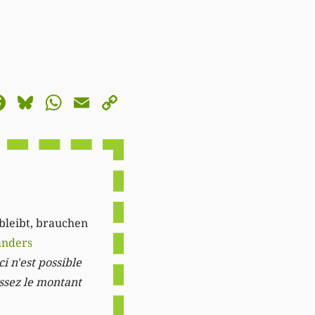
astodon
Facebook
Bluesky
WhatsApp
Email
Copy
Link
 bleibt, brauchen
anders
i n'est possible
issez le montant