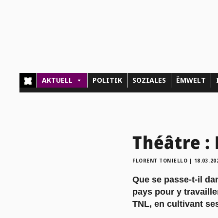
AKTUELL
POLITIK
SOZIALES
ËMWELT
Théâtre : 
FLORENT TONIELLO
|
18.03.20
Que se passe-t-il da
pays pour y travail
TNL, en cultivant se