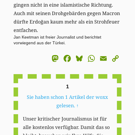
gingen nicht in eine islamistische Richtung.
Auch mit seinen Drohgebärden gegen Macron
dürfte Erdoğan kaum mehr als ein Strohfeuer
entfachen.
Jan Keetman ist freier Journalist und berichtet
vorwiegend aus der Türkei.
Mastodon
Facebook
Bluesky
WhatsA
Email
Co
Li
1
Sie haben schon 1 Artikel der woxx
gelesen.
↑
Unser kritischer Journalismus ist für
alle kostenlos verfügbar. Damit das so