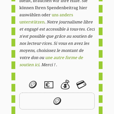
bleibt, brauchen wir Ihre Hilfe. Sie
können Ihren Spendenbeitrag hier
auswählen oder
uns anders
unterstützen
.
Notre journalisme libre
et engagé est accessible à tous·tes. Ceci
n'est possible que grâce au soutien de
nos lecteur·rices. Si vous en avez les
moyens, choisissez le montant de
votre don ou
une autre forme de
soutien ici
. Merci ! .
🪙
💶
💰
💳
🪙