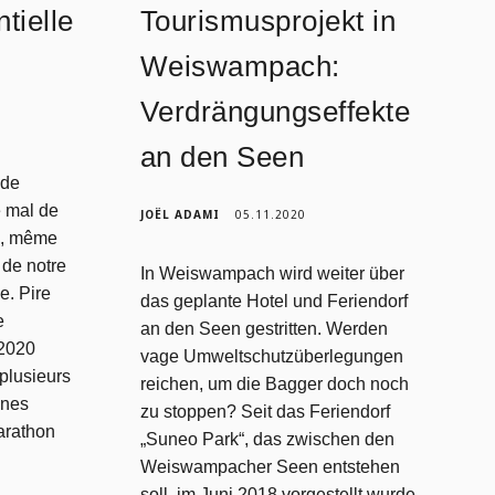
tielle
Tourismusprojekt in
Weiswampach:
Verdrängungseffekte
an den Seen
 de
e mal de
JOËL ADAMI
05.11.2020
n, même
 de notre
In Weiswampach wird weiter über
e. Pire
das geplante Hotel und Feriendorf
e
an den Seen gestritten. Werden
 2020
vage Umweltschutzüberlegungen
plusieurs
reichen, um die Bagger doch noch
ines
zu stoppen? Seit das Feriendorf
arathon
„Suneo Park“, das zwischen den
Weiswampacher Seen entstehen
soll, im Juni 2018 vorgestellt wurde,