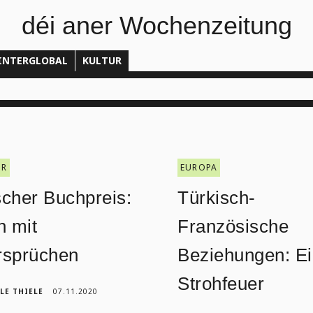
déi aner Wochenzeitung
INTERGLOBAL
KULTUR
UR
EUROPA
cher Buchpreis:
Türkisch-
n mit
Französische
rsprüchen
Beziehungen: E
Strohfeuer
LE THIELE
07.11.2020