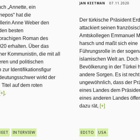
JAN KEETMAN
07.11.2020
uch „Annette, ein
nepos“ hat die
Der türkische Präsident Er
ellerin Anne Weber den
attackiert seinen französis
 den besten
Amtskollegen Emmanuel M
prachigen Roman des
harsch und maßt sich eine
020 erhalten. Über das
Führungsrolle in der soge
iner Kommunistin, die mit all
islamischen Welt an. Doch 
eren und politischen
Bevölkerung in der Türkei 
 zur Identifikationsfigur
andere Sorgen. Es ist recht
deutungsschwer wirkt der
ungewöhnlich, dass der Pr
Titel auf dem roten
eines Landes dem Präside
[+]
.
eines anderen Landes öffen
dazu rät,
[+]
HEET
INTERVIEW
EDITO
USA