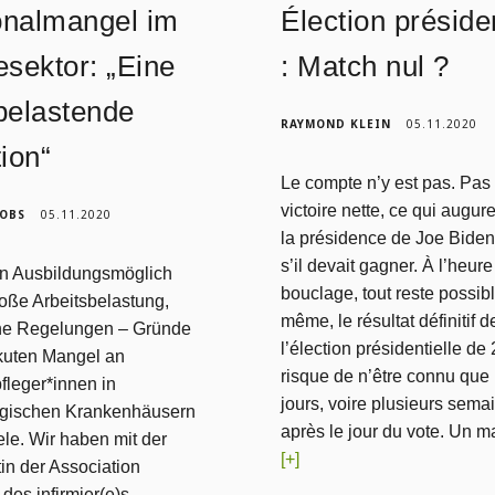
onalmangel im
Élection présiden
esektor: „Eine
: Match nul ?
belastende
RAYMOND KLEIN
05.11.2020
tion“
Le compte n’y est pas. Pas
victoire nette, ce qui augur
KOBS
05.11.2020
la présidence de Joe Bide
s’il devait gagner. À l’heure
n Ausbildungsmöglich
bouclage, tout reste possibl
roße Arbeitsbelastung,
même, le résultat définitif d
he Regelungen – Gründe
l’élection présidentielle de
akuten Mangel an
risque de n’être connu que 
fleger*innen in
jours, voire plusieurs sema
gischen Krankenhäusern
après le jour du vote. Un m
iele. Wir haben mit der
[+]
in der Association
 des infirmier(e)s