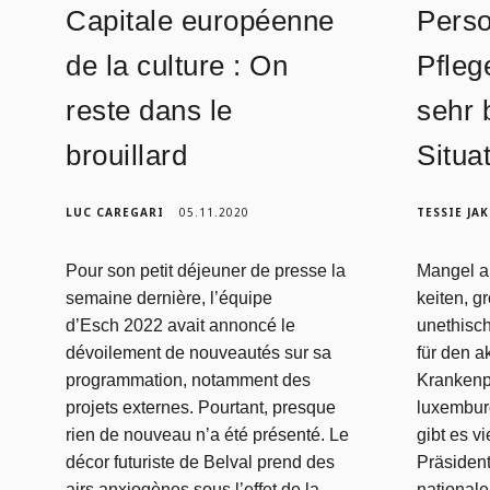
Capitale européenne
Pers
de la culture : On
Pfleg
reste dans le
sehr 
brouillard
Situa
LUC CAREGARI
05.11.2020
TESSIE JA
Pour son petit déjeuner de presse la
Mangel a
semaine dernière, l’équipe
keiten, g
d’Esch 2022 avait annoncé le
unethisc
dévoilement de nouveautés sur sa
für den 
programmation, notamment des
Krankenp
projets externes. Pourtant, presque
luxembur
rien de nouveau n’a été présenté. Le
gibt es v
décor futuriste de Belval prend des
Präsident
airs anxiogènes sous l’effet de la
nationale