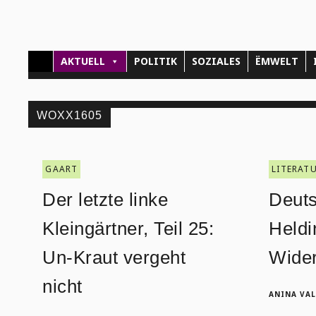
AKTUELL
POLITIK
SOZIALES
ËMWELT
WOXX1605
GAART
LITERAT
Der letzte linke
Deuts
Kleingärtner, Teil 25:
Heldi
Un-Kraut vergeht
Wide
nicht
ANINA VAL