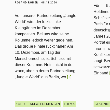
ROLAND RÖDER
08.11.2020
Für ihr B
Heldinne
Von unserer Partnerzeitung „Jungle
Schriftst
World“ wird der letzte linke
Preis für
Kleingärtner im Dezember
deutschs
kompostiert. Bei uns wird seine
Jahres 2
Kolumne jedoch weiter gedeihen.
Porträt e
Das große Finale rückt näher. Am
ihren inn
10. Dezember, am Tag der
Konflikten
Menschenrechte, ist Schluss mit
taugt. Be
dieser Kolumne. Nein, nicht in der
schwarze 
woxx, aber in deren Partnerzeitung
Einband
„Jungle World“ aus Berlin, wo
[+]
KULTUR AM ALLGEMENGEN
THEMA
GESOND