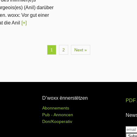
geois(es) (Anil) darüber
n. woxx: Vor gut einer
t die Anil
[+]
1
2
Next »
D’woxx ënnerstëtzen
PDF 
Abonnements
Pub - Annoncen
News
Don/Kooperativ