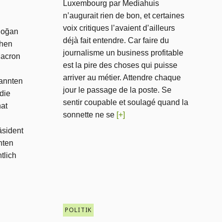
Luxembourg par Mediahuis
n’augurait rien de bon, et certaines
voix critiques l’avaient d’ailleurs
doğan
déjà fait entendre. Car faire du
chen
journalisme un business profitable
acron
est la pire des choses qui puisse
arriver au métier. Attendre chaque
nannten
jour le passage de la poste. Se
die
sentir coupable et soulagé quand la
hat
sonnette ne se
[+]
äsident
nten
tlich
POLITIK