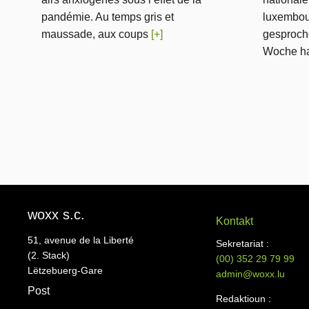
pandémie. Au temps gris et
luxembour
maussade, aux coups
[+]
gesproche
Woche ha
woxx s.c.
Kontakt
51, avenue de la Liberté
Sekretariat :
(2. Stack)
(00)
352 29 79 99
Lëtzebuerg-Gare
admin@woxx.lu
Post
Redaktioun :