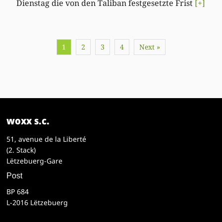
Dienstag die von den Taliban festgesetzte Frist
[+]
1
2
3
4
Next »
woxx s.c.
51, avenue de la Liberté
(2. Stack)
Lëtzebuerg-Gare
Post
BP 684
L-2016 Lëtzebuerg