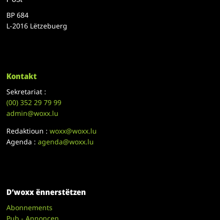
BP 684
L-2016 Lëtzebuerg
Kontakt
Sekretariat :
(00)
352 29 79 99
admin@woxx.lu
Redaktioun :
woxx@woxx.lu
Agenda :
agenda@woxx.lu
D’woxx ënnerstëtzen
Abonnements
Pub - Annoncen