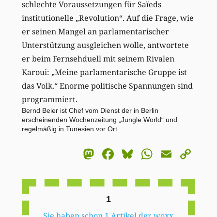
schlechte Voraussetzungen für Saïeds
institutionelle „Revolution“. Auf die Frage, wie
er seinen Mangel an parlamentarischer
Unterstützung ausgleichen wolle, antwortete
er beim Fernsehduell mit seinem Rivalen
Karoui: „Meine parlamentarische Gruppe ist
das Volk.“ Enorme politische Spannungen sind
programmiert.
Bernd Beier ist Chef vom Dienst der in Berlin
erscheinenden Wochenzeitung „Jungle World“ und
regelmäßig in Tunesien vor Ort.
Mastodon
Facebook
Bluesky
WhatsA
Email
Co
Li
1
Sie haben schon 1 Artikel der woxx